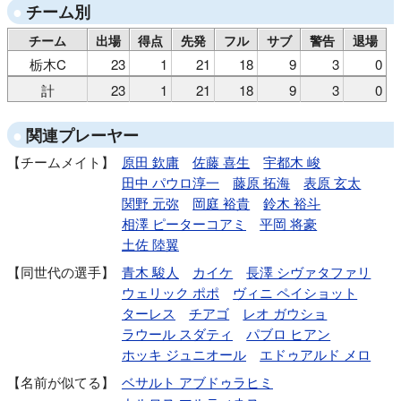
チーム別
チーム
出場
得点
先発
フル
サブ
警告
退場
栃木C
23
1
21
18
9
3
0
計
23
1
21
18
9
3
0
関連プレーヤー
チームメイト
原田 欽庸
佐藤 喜生
宇都木 峻
田中 パウロ淳一
藤原 拓海
表原 玄太
関野 元弥
岡庭 裕貴
鈴木 裕斗
相澤 ピーターコアミ
平岡 将豪
土佐 陸翼
同世代の選手
青木 駿人
カイケ
長澤 シヴァタファリ
ウェリック ポポ
ヴィニ ペイショット
ターレス
チアゴ
レオ ガウショ
ラウール スダティ
パブロ ヒアン
ホッキ ジュニオール
エドゥアルド メロ
名前が似てる
ベサルト アブドゥラヒミ