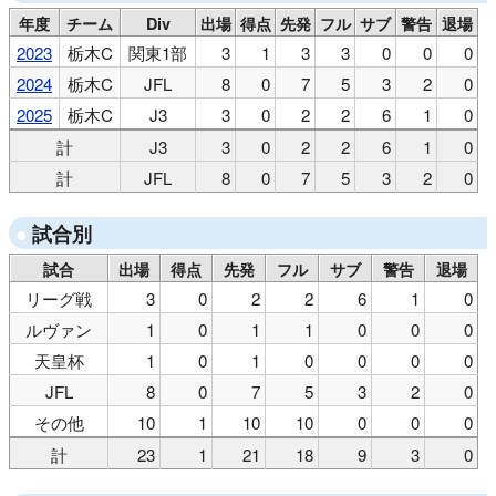
年度
チーム
Div
出場
得点
先発
フル
サブ
警告
退場
2023
栃木C
関東1部
3
1
3
3
0
0
0
2024
栃木C
JFL
8
0
7
5
3
2
0
2025
栃木C
J3
3
0
2
2
6
1
0
計
J3
3
0
2
2
6
1
0
計
JFL
8
0
7
5
3
2
0
試合別
試合
出場
得点
先発
フル
サブ
警告
退場
リーグ戦
3
0
2
2
6
1
0
ルヴァン
1
0
1
1
0
0
0
天皇杯
1
0
1
0
0
0
0
JFL
8
0
7
5
3
2
0
その他
10
1
10
10
0
0
0
計
23
1
21
18
9
3
0