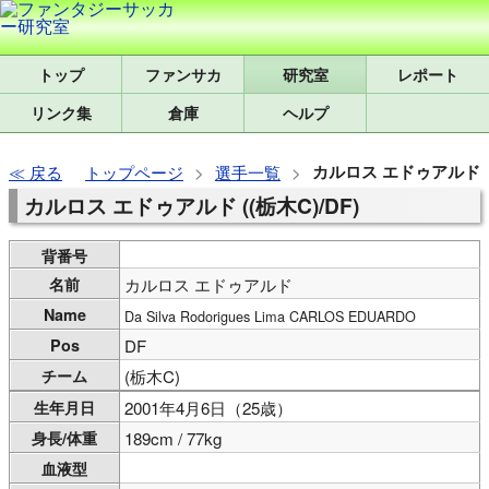
トップ
研究室
レポート
リンク集
倉庫
ヘルプ
カルロス エドゥアルド
戻る
トップページ
選手一覧
カルロス エドゥアルド ((栃木C)/DF)
背番号
名前
カルロス エドゥアルド
Name
Da Silva Rodorigues Lima CARLOS EDUARDO
Pos
DF
チーム
(栃木C)
生年月日
2001年4月6日（25歳）
身長/体重
189cm / 77kg
血液型