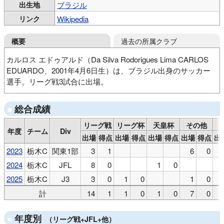
出生地
ブラジル
リンク
Wikipedia
過去の所属クラブ
概要
カルロス エドゥアルド（Da Silva Rodorigues Lima CARLOS
EDUARDO、2001年4月6日生）は、ブラジル出身のサッカー
選手。リーグ戦3試合に出場。
ユニオンスポーツクラブ（ブラジル）
総合成績
キンゼ デ ピラシカーバ（ブラジル）
コリンチャンス（ブラジル）
リーグ戦
リーグ杯
天皇杯
その他
年度
チーム
Div
インテルナシオナル（ブラジル）
出場
得点
出場
得点
出場
得点
出場
得点
出
ロウレターノDC（ポルトガル）
栃木シティFC
2023
栃木C
関東1部
3
1
6
0
2024
栃木C
JFL
8
0
1
0
2025
栃木C
J3
3
0
1
0
1
0
計
14
1
1
0
1
0
7
0
2
年度別
（リーグ戦+JFL+他）