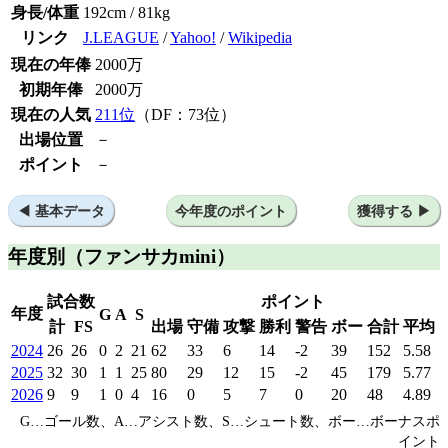
身長/体重
192cm / 81kg
リンク
J.LEAGUE
/
Yahoo!
/
Wikipedia
現在の年俸
2000万
初期年俸
2000万
現在の人気
211位
（DF：73位）
出場位置
－
ポイント
－
基本データ
今年度のポイント
獲得する
年度別
（ファンサカmini）
試合数
ポイント
年度
G
A
S
計
FS
出場
守備
攻撃
勝利
警告
ボー
合計
平均
2024
26
26
0
2
21
62
33
6
14
-2
39
152
5.58
2025
32
30
1
1
25
80
29
12
15
-2
45
179
5.77
2026
9
9
1
0
4
16
0
5
7
0
20
48
4.89
G…ゴール数、A…アシスト数、S…シュート数、ボー…ボーナスポ
イント