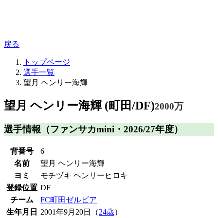
戻る
トップページ
選手一覧
望月 ヘンリー海輝
望月 ヘンリー海輝 (町田/DF)
2000万
選手情報
（ファンサカmini・2026/27年度）
背番号
6
名前
望月 ヘンリー海輝
ヨミ
モチヅキ ヘンリーヒロキ
登録位置
DF
チーム
FC町田ゼルビア
生年月日
2001年9月20日（
24歳
）