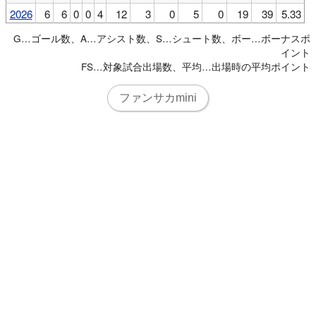
2026
6
6
0
0
4
12
3
0
5
0
19
39
5.33
G…ゴール数、A…アシスト数、S…シュート数、ボー…ボーナスポ
イント
FS…対象試合出場数、平均…出場時の平均ポイント
ファンサカmini