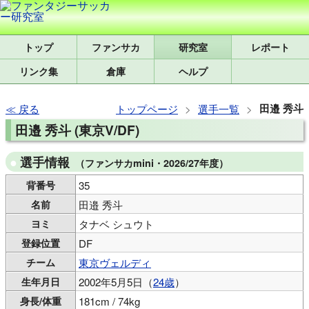
トップ
研究室
レポート
リンク集
倉庫
ヘルプ
田邉 秀斗
戻る
トップページ
選手一覧
田邉 秀斗 (東京V/DF)
選手情報
（ファンサカmini・2026/27年度）
背番号
35
名前
田邉 秀斗
ヨミ
タナベ シュウト
登録位置
DF
チーム
東京ヴェルディ
生年月日
2002年5月5日（
24歳
）
身長/体重
181cm / 74kg