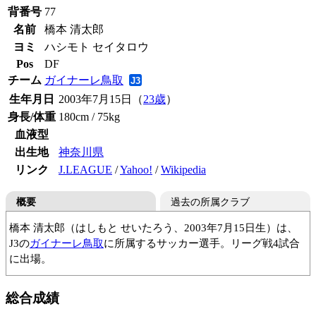
背番号
77
名前
橋本 清太郎
ヨミ
ハシモト セイタロウ
Pos
DF
チーム
ガイナーレ鳥取
生年月日
2003年7月15日（
23歳
）
身長/体重
180cm / 75kg
血液型
出生地
神奈川県
リンク
J.LEAGUE
/
Yahoo!
/
Wikipedia
概要
過去の所属クラブ
橋本 清太郎（はしもと せいたろう、2003年7月15日生）は、
J3の
ガイナーレ鳥取
に所属するサッカー選手。リーグ戦4試合
に出場。
藤塚キッカーズ
横浜FCJrユース
流通経済大付属柏高
総合成績
専修大