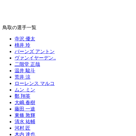
鳥取の選手一覧
寺沢 優太
桃井 玲
バーンズ アントン
ヴァンイヤーデン..
二階堂 正哉
温井 駿斗
荒井 涼
ローレンス マルコ
ムン ミン
鄭 翔英
大嶋 春樹
藤田 一途
東條 敦輝
清水 祐輔
河村 匠
木内 達也