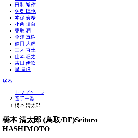
田制 裕作
矢島 慎也
本保 奏希
小西 陽向
香取 潤
金浦 真樹
篠田 大輝
三木 直土
山本 颯太
吉田 伊吹
星 景虎
戻る
トップページ
選手一覧
橋本 清太郎
橋本 清太郎 (鳥取/DF)
Seitaro
HASHIMOTO