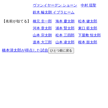
ヴァンイヤーデン ショーン
中村 琉聖
鈴木 輪太朗 イブラヒーム
名前が似てる
橋元 圭一郎
海本 慶太朗
松本 健太郎
河本 章太郎
浦本 賢太郎
東口 藍太郎
山本 宗太朗
松本 三四郎
下屋敷 恒太郎
道本 大三郎
山本 凌太郎
根本 鼓太郎
橋本清太郎が得点した試合
ひとつ前に戻る