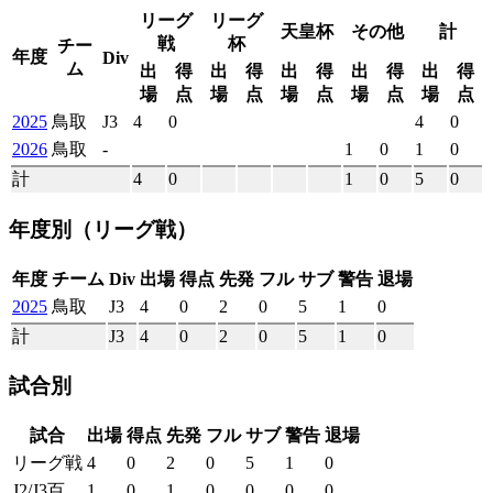
リーグ
リーグ
天皇杯
その他
計
戦
杯
チー
年度
Div
ム
出
得
出
得
出
得
出
得
出
得
場
点
場
点
場
点
場
点
場
点
2025
鳥取
J3
4
0
4
0
2026
鳥取
-
1
0
1
0
計
4
0
1
0
5
0
年度別
（リーグ戦）
年度
チーム
Div
出場
得点
先発
フル
サブ
警告
退場
2025
鳥取
J3
4
0
2
0
5
1
0
計
J3
4
0
2
0
5
1
0
試合別
試合
出場
得点
先発
フル
サブ
警告
退場
リーグ戦
4
0
2
0
5
1
0
J2/J3百
1
0
1
0
0
0
0