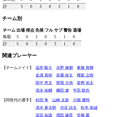
計
5
0
3
0
5
1
0
チーム別
チーム
出場
得点
先発
フル
サブ
警告
退場
鳥取
5
0
3
0
5
1
0
計
5
0
3
0
5
1
0
関連プレーヤー
チームメイト
温井 駿斗
永野 修都
東條 敦輝
金浦 真樹
高麗 稜太
櫻庭 立樹
田中 恵太
曽我 大地
富樫 佑太
清水 祐輔
棚田 遼
半田 航也
同世代の選手
杉田 隼
山崎 太新
川畑 優翔
清水 蒼太朗
渋谷 諒太
松本 皐誠
深宮 祐徳
増田 健昇
笠柳 翼