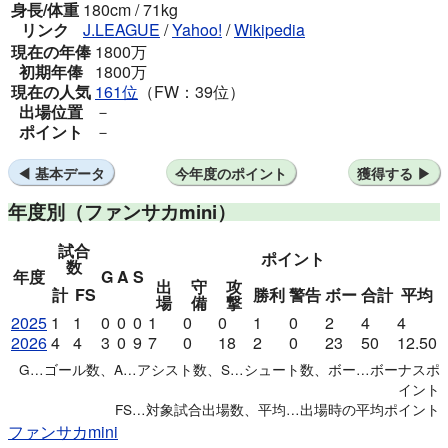
身長/体重
180cm / 71kg
リンク
J.LEAGUE
/
Yahoo!
/
Wikipedia
現在の年俸
1800万
初期年俸
1800万
現在の人気
161位
（FW：39位）
出場位置
－
ポイント
－
基本データ
今年度のポイント
獲得する
年度別
（ファンサカmini）
試合
ポイント
数
年度
G
A
S
出
守
攻
計
FS
勝利
警告
ボー
合計
平均
場
備
撃
2025
1
1
0
0
0
1
0
0
1
0
2
4
4
2026
4
4
3
0
9
7
0
18
2
0
23
50
12.50
G…ゴール数、A…アシスト数、S…シュート数、ボー…ボーナスポ
イント
FS…対象試合出場数、平均…出場時の平均ポイント
ファンサカmini