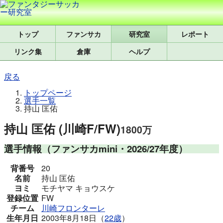
トップ
研究室
レポート
リンク集
倉庫
ヘルプ
戻る
トップページ
選手一覧
持山 匡佑
持山 匡佑 (川崎F/FW)
1800万
選手情報
（ファンサカmini・2026/27年度）
背番号
20
名前
持山 匡佑
ヨミ
モチヤマ キョウスケ
登録位置
FW
チーム
川崎フロンターレ
生年月日
2003年8月18日（
22歳
）