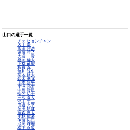
山口の選手一覧
チェ ヒョンチャン
内山 圭
飯田 雅浩
遠藤 雅己
大岩 一貴
喜岡 佳太
下堂 竜聖
板倉 洸
亀川 諒史
菊地 脩太
鈴木 準弥
山本 龍平
小澤 亮太
中島 賢星
輪笠 祐士
三沢 直人
池上 丈二
田邉 光平
沼田 航征
藤森 颯太
小林 成豪
伊藤 拓巳
成岡 輝瑠
松下 永遠