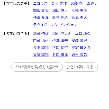
同世代の選手
ニコラス
金子 光汰
武藤 寛
原 康介
関富 貫太
堀口 優人
江橋 勇斗
神田 奏真
白井 亮丞
宮原 勇太
テヴィス
カン ドンウォン
名前が似てる
郡司 侑弥
郡司 健太朗
坂口 璃久
門司 涼佑
伊澤 璃来
安藤 陸登
長友 陸翔
下口 竜空
平家 璃久斗
近藤 陸翔
谷口 璃成
岩永 陸弥
郡司璃来が得点した試合
ひとつ前に戻る