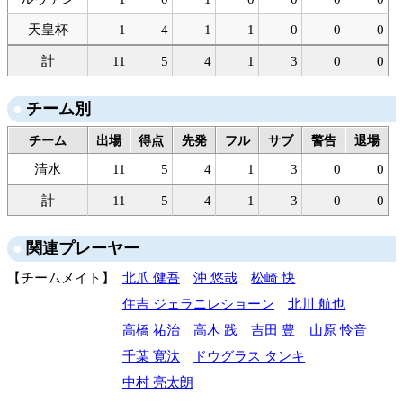
天皇杯
1
4
1
1
0
0
0
計
11
5
4
1
3
0
0
チーム別
チーム
出場
得点
先発
フル
サブ
警告
退場
清水
11
5
4
1
3
0
0
計
11
5
4
1
3
0
0
関連プレーヤー
チームメイト
北爪 健吾
沖 悠哉
松崎 快
住吉 ジェラニレショーン
北川 航也
高橋 祐治
高木 践
吉田 豊
山原 怜音
千葉 寛汰
ドウグラス タンキ
中村 亮太朗