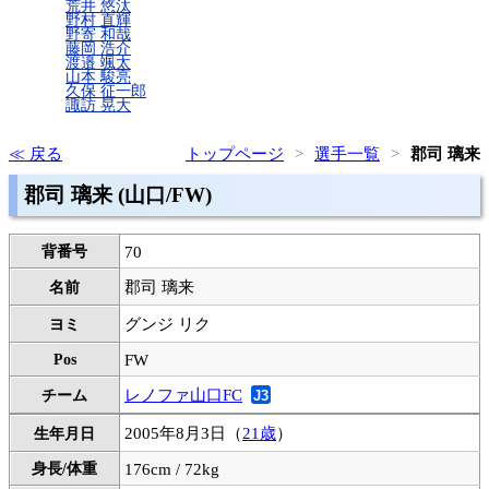
荒井 悠汰
野村 直輝
野寄 和哉
藤岡 浩介
渡邉 颯太
山本 駿亮
久保 征一郎
諏訪 晃大
戻る
トップページ
選手一覧
郡司 璃来
郡司 璃来 (山口/FW)
背番号
70
郡司 璃来
名前
グンジ リク
ヨミ
Pos
FW
レノファ山口FC
チーム
2005年8月3日（
21歳
）
生年月日
身長/体重
176cm / 72kg