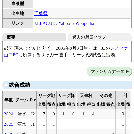
血液型
千葉県
出生地
リンク
J.LEAGUE
/
Yahoo!
/
Wikipedia
概要
過去の所属クラブ
郡司 璃来（ぐんじ りく、2005年8月3日生）は、J3の
レノファ
山口FC
に所属するサッカー選手。リーグ戦8試合に出場。
JSC CHIBA
市立船橋高
清水エスパルス
ファンサカデータ
総合成績
リーグ戦
リーグ杯
天皇杯
その他
計
年度
チーム
Div
出場
得点
出場
得点
出場
得点
出場
得点
出場
得
2024
清水
J2
7
0
1
0
1
4
9
4
2025
清水
J1
1
1
1
1