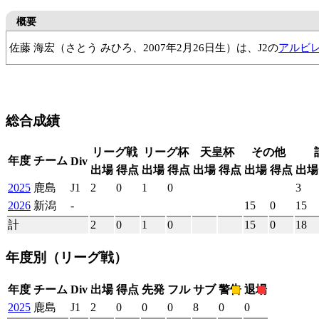
概要
佐藤 海宏（さとう みひろ、2007年2月26日生）は、J2の
アルビ
鹿島アントラーズジュニア
鹿島アントラーズJrユース
鹿島ア
総合成績
リーグ戦
リーグ杯
天皇杯
その他
年度
チーム
Div
出場
得点
出場
得点
出場
得点
出場
得点
出場
2025
鹿島
J1
2
0
1
0
3
2026
新潟
-
15
0
15
計
2
0
1
0
15
0
18
年度別
（リーグ戦）
年度
チーム
Div
出場
得点
先発
フル
サブ
警告
退場
2025
鹿島
J1
2
0
0
0
8
0
0