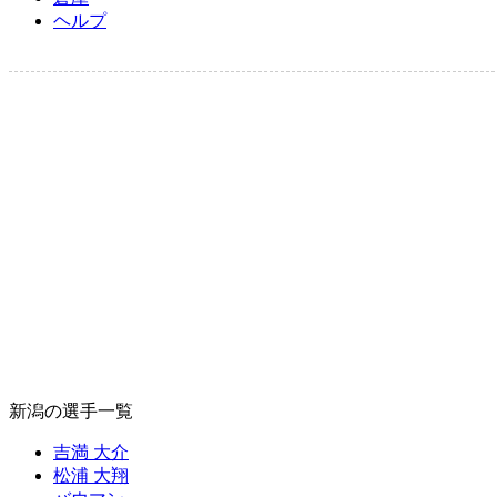
ヘルプ
新潟の選手一覧
吉満 大介
松浦 大翔