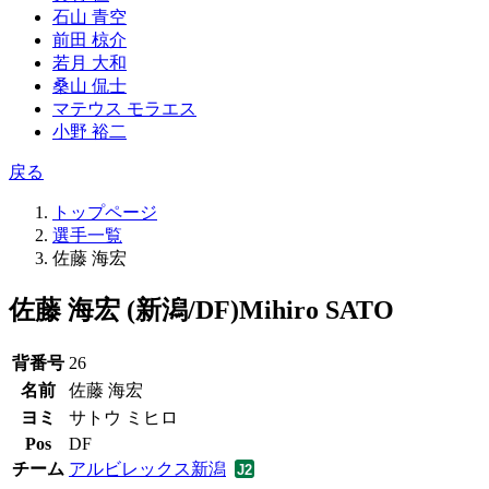
石山 青空
前田 椋介
若月 大和
桑山 侃士
マテウス モラエス
小野 裕二
戻る
トップページ
選手一覧
佐藤 海宏
佐藤 海宏 (新潟/DF)
Mihiro SATO
背番号
26
名前
佐藤 海宏
ヨミ
サトウ ミヒロ
Pos
DF
チーム
アルビレックス新潟