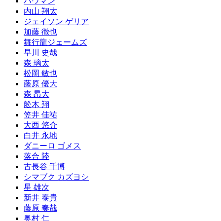
バウマン
内山 翔太
ジェイソン ゲリア
加藤 徹也
舞行龍ジェームズ
早川 史哉
森 璃太
松岡 敏也
藤原 優大
森 昂大
舩木 翔
笠井 佳祐
大西 悠介
白井 永地
ダニーロ ゴメス
落合 陸
古長谷 千博
シマブク カズヨシ
星 雄次
新井 泰貴
藤原 奏哉
奥村 仁