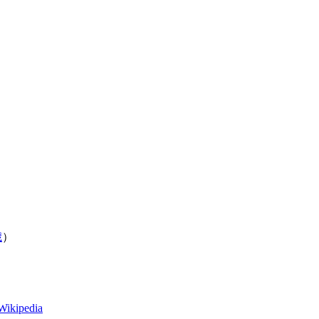
歳
）
Wikipedia