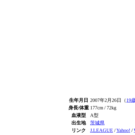
生年月日
2007年2月26日（
19
身長/体重
177cm / 72kg
血液型
A型
出生地
茨城県
リンク
J.LEAGUE
/
Yahoo!
/