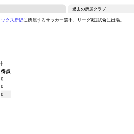
過去の所属クラブ
レックス新潟
に所属するサッカー選手。リーグ戦2試合に出場。
ントラーズユース
鹿島アントラーズ
アルビレックス新潟
鹿
計
得点
0
0
0