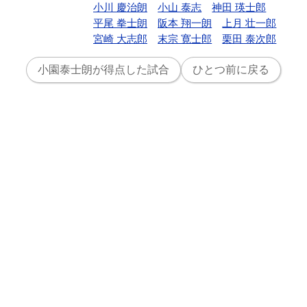
小川 慶治朗
小山 泰志
神田 瑛士郎
平尾 拳士朗
阪本 翔一朗
上月 壮一郎
宮崎 大志郎
末宗 寛士郎
栗田 泰次郎
小園泰士朗が得点した試合
ひとつ前に戻る