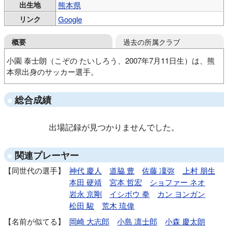
出生地
熊本県
リンク
Google
過去の所属クラブ
概要
小園 泰士朗（こぞの たいしろう、2007年7月11日生）は、熊
本県出身のサッカー選手。
ひとよしFC
ロアッソ熊本Jrユース
ロアッソ熊本ユース
総合成績
出場記録が見つかりませんでした。
関連プレーヤー
同世代の選手
神代 慶人
道脇 豊
佐藤 凜弥
上村 朋生
本田 硬靖
宮本 哲宏
ショファー ネオ
岩永 京剛
イシボウ 拳
カン ヨンガン
松田 駿
荒木 琉偉
名前が似てる
岡崎 大志郎
小島 凛士郎
小森 慶太朗