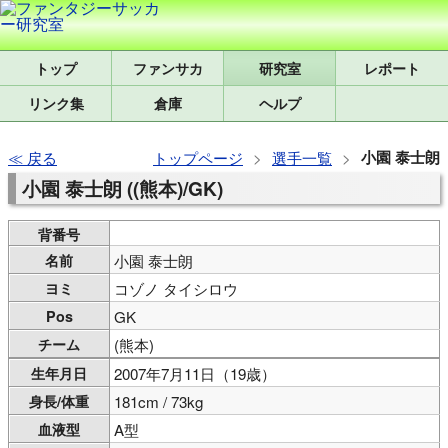
トップ
研究室
レポート
リンク集
倉庫
ヘルプ
小園 泰士朗
戻る
トップページ
選手一覧
小園 泰士朗 ((熊本)/GK)
背番号
名前
小園 泰士朗
ヨミ
コゾノ タイシロウ
Pos
GK
チーム
(熊本)
生年月日
2007年7月11日（19歳）
身長/体重
181cm / 73kg
血液型
A型