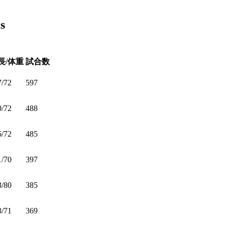
s
長/体重
試合数
7/72
597
0/72
488
6/72
485
1/70
397
3/80
385
3/71
369