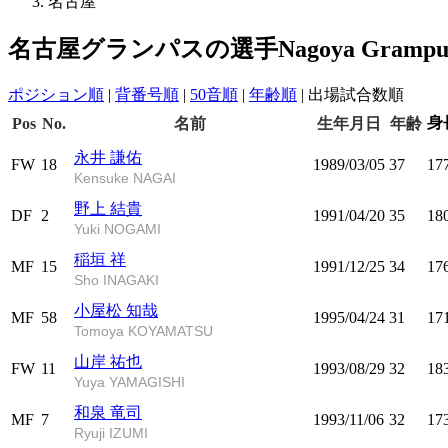
名古屋
名古屋グランパスの選手
Nagoya Grampu
ポジション順
|
背番号順
|
50音順
|
年齢順
|
出場試合数順
身
Pos
No.
名前
生年月日
年齢
永井 謙佑
FW
18
1989/03/05
37
17
Kensuke NAGAI
野上 結貴
DF
2
1991/04/20
35
18
Yuki NOGAMI
稲垣 祥
MF
15
1991/12/25
34
17
Sho INAGAKI
小屋松 知哉
MF
58
1995/04/24
31
17
Tomoya KOYAMATSU
山岸 祐也
FW
11
1993/08/29
32
18
Yuya YAMAGISHI
和泉 竜司
MF
7
1993/11/06
32
17
Ryuji IZUMI