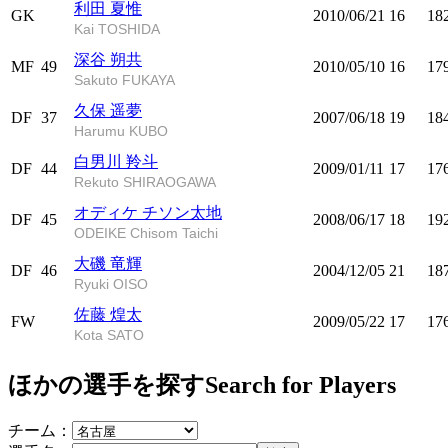
利田 夏惟
GK
2010/06/21
16
18
Kai TOSHIDA
深谷 朔共
MF
49
2010/05/10
16
17
Sakuto FUKAYA
久保 遥夢
DF
37
2007/06/18
19
18
Harumu KUBO
白男川 羚斗
DF
44
2009/01/11
17
17
Rekuto SHIRAOGAWA
オディケ チソン太地
DF
45
2008/06/17
18
19
ODEIKE Chisom Taichi
大磯 竜輝
DF
46
2004/12/05
21
18
Ryuki OISO
佐藤 煌太
FW
2009/05/22
17
17
Kota SATO
ほかの選手を探す
Search for Players
チーム：