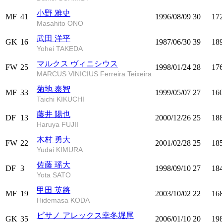
小野 雅史
MF
41
1996/08/09
30
17
Masahito ONO
武田 洋平
GK
16
1987/06/30
39
18
Yohei TAKEDA
マルクス ヴィニシウス
FW
25
1998/01/24
28
17
MARCUS VINICIUS Ferreira Teixeira
菊地 泰智
MF
33
1999/05/07
27
16
Taichi KIKUCHI
藤井 陽也
DF
13
2000/12/26
25
18
Haruya FUJII
木村 勇大
FW
22
2001/02/28
25
18
Yudai KIMURA
佐藤 瑶大
DF
3
1998/09/10
27
18
Yota SATO
甲田 英將
MF
19
2003/10/02
22
16
Hidemasa KODA
ピサノ アレックス幸冬堀尾
GK
35
2006/01/10
20
19