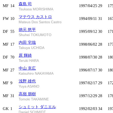
森島 司
MF
14
1997/04/25
29
17
Tsukasa MORISHIMA
マテウス カストロ
FW
10
1994/09/11
31
16
Mateus Dos Santos Castro
徳元 悠平
DF
55
1995/09/12
30
17
Shuhei TOKUMOTO
内田 宅哉
MF
17
1998/06/02
28
17
Takuya UCHIDA
原 輝綺
DF
70
1998/07/30
28
18
Teruki HARA
中山 克広
MF
27
1996/07/17
30
18
Katsuhiro NAKAYAMA
浅野 雄也
MF
9
1997/02/17
29
17
Yuya ASANO
高嶺 朋樹
MF
31
1997/12/29
28
17
Tomoki TAKAMINE
シュミット ダニエル
GK
1
1992/02/03
34
19
Daniel SCHMIDT