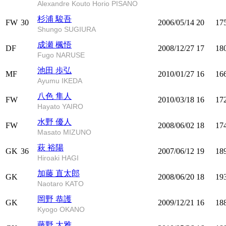
Alexandre Kouto Horio PISANO
杉浦 駿吾
FW
30
2006/05/14
20
17
Shungo SUGIURA
成瀬 楓悟
DF
2008/12/27
17
18
Fugo NARUSE
池田 歩弘
MF
2010/01/27
16
16
Ayumu IKEDA
八色 隼人
FW
2010/03/18
16
17
Hayato YAIRO
水野 優人
FW
2008/06/02
18
17
Masato MIZUNO
萩 裕陽
GK
36
2007/06/12
19
18
Hiroaki HAGI
加藤 直太郎
GK
2008/06/20
18
19
Naotaro KATO
岡野 恭護
GK
2009/12/21
16
18
Kyogo OKANO
藤野 大雅