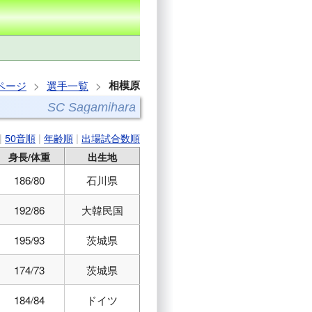
相模原
ページ
選手一覧
SC Sagamihara
|
50音順
|
年齢順
|
出場試合数順
身長/体重
出生地
186/80
石川県
192/86
大韓民国
195/93
茨城県
174/73
茨城県
184/84
ドイツ