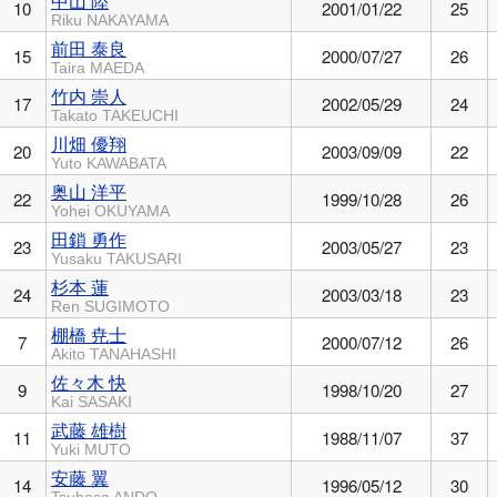
中山 陸
10
2001/01/22
25
Riku NAKAYAMA
前田 泰良
15
2000/07/27
26
Taira MAEDA
竹内 崇人
17
2002/05/29
24
Takato TAKEUCHI
川畑 優翔
20
2003/09/09
22
Yuto KAWABATA
奥山 洋平
22
1999/10/28
26
Yohei OKUYAMA
田鎖 勇作
23
2003/05/27
23
Yusaku TAKUSARI
杉本 蓮
24
2003/03/18
23
Ren SUGIMOTO
棚橋 尭士
7
2000/07/12
26
Akito TANAHASHI
佐々木 快
9
1998/10/20
27
Kai SASAKI
武藤 雄樹
11
1988/11/07
37
Yuki MUTO
安藤 翼
14
1996/05/12
30