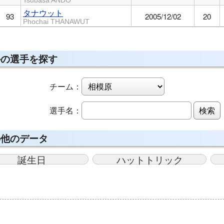
Tsubasa ANDO
タナウット
93
2005/12/02
20
Phochai THANAWUT
かの選手を探す
チーム：
選手名：
検索
の他のデータ
誕生日
ハットトリック