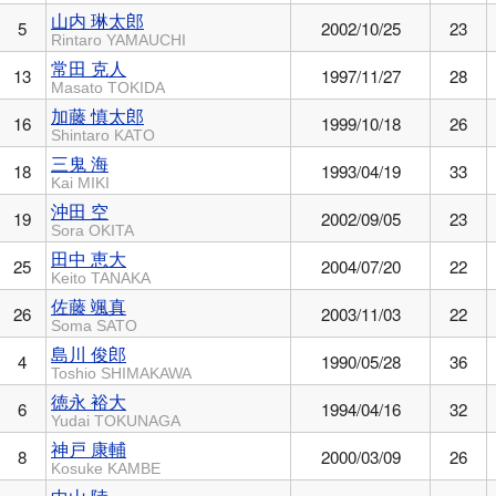
山内 琳太郎
5
2002/10/25
23
Rintaro YAMAUCHI
常田 克人
13
1997/11/27
28
Masato TOKIDA
加藤 慎太郎
16
1999/10/18
26
Shintaro KATO
三鬼 海
18
1993/04/19
33
Kai MIKI
沖田 空
19
2002/09/05
23
Sora OKITA
田中 恵大
25
2004/07/20
22
Keito TANAKA
佐藤 颯真
26
2003/11/03
22
Soma SATO
島川 俊郎
4
1990/05/28
36
Toshio SHIMAKAWA
徳永 裕大
6
1994/04/16
32
Yudai TOKUNAGA
神戸 康輔
8
2000/03/09
26
Kosuke KAMBE