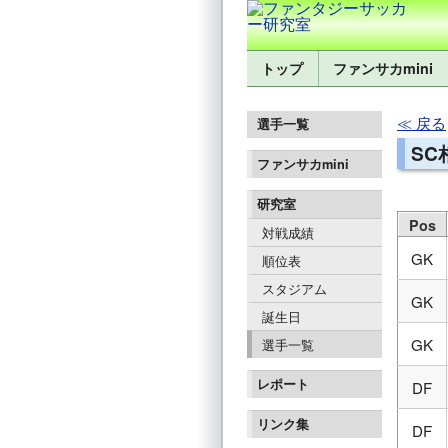
トップ
ファンサカmini
戻る
選手一覧
SC
ファンサカmini
研究室
Pos
対戦成績
GK
順位表
スタジアム
GK
誕生日
GK
選手一覧
レポート
DF
リンク集
DF