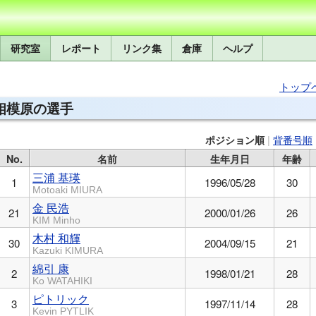
研究室
レポート
リンク集
倉庫
ヘルプ
トップ
相模原の選手
|
背番号順
ポジション順
No.
名前
生年月日
年齢
三浦 基瑛
1
1996/05/28
30
Motoaki MIURA
金 民浩
21
2000/01/26
26
KIM Minho
木村 和輝
30
2004/09/15
21
Kazuki KIMURA
綿引 康
2
1998/01/21
28
Ko WATAHIKI
ピトリック
3
1997/11/14
28
Kevin PYTLIK