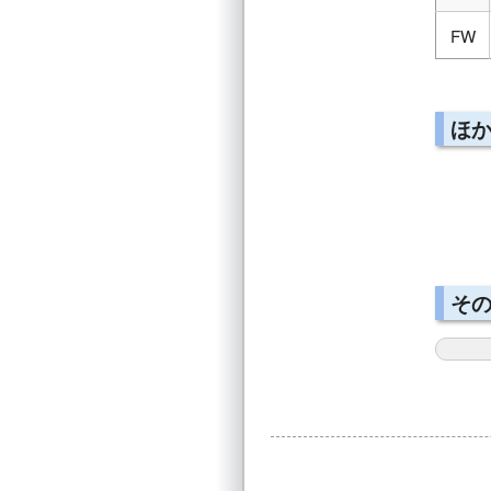
FW
ほ
そ