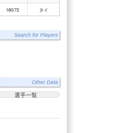
180/72
タイ
Search for Players
Other Data
選手一覧