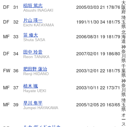
大
稲垣 篤志
DF
31
2005/03/03
21
178/76
阪
Atsushi INAGAKI
府
埼
片山 瑛一
DF
32
1991/11/30
34
181/75
玉
Eiichi KATAYAMA
県
北
笹 修大
MF
33
2006/08/31
19
181/79
海
Shuta SASA
道
神
奈
田中 玲音
DF
34
2007/02/01
19
186/80
川
Reon TANAKA
県
千
肥田野 蓮治
FW
36
2003/12/01
22
181/75
葉
Renji HIDANO
県
神
奈
植木 颯
MF
37
2003/10/11
22
173/71
川
Hayate UEKI
県
埼
早川 隼平
MF
39
2005/12/05
20
163/65
玉
Jumpei HAYAKAWA
県
オ
ー
ス
ルカ ディドゥリカ