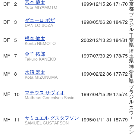
宮本 優太
DF
2
1999/12/15
26
171/70
京
Yuta MIYAMOTO
都
ブ
ラ
ダニーロ ボザ
DF
3
1998/05/06
28
184/72
ジ
DANILO BOZA
ル
千
根本 健太
DF
5
2002/12/13
23
184/81
葉
Kenta NEMOTO
県
埼
金子 拓郎
MF
7
1997/07/30
29
178/75
玉
Takuro KANEKO
県
神
奈
水沼 宏太
MF
8
1990/02/22
36
177/72
川
Kota MIZUNUMA
県
ブ
ラ
マテウス サヴィオ
MF
10
1997/04/15
29
175/74
ジ
Matheus Goncalves Savio
ル
ス
ウ
ェ
サミュエル グスタフソン
MF
11
1995/01/11
31
187/79
ー
SAMUEL GUSTAFSON
デ
ン