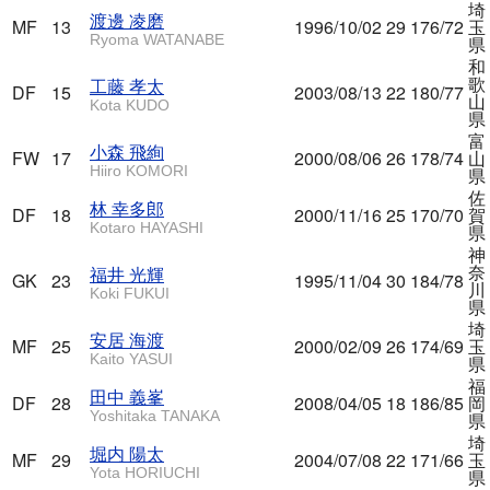
埼
渡邊 凌磨
MF
13
1996/10/02
29
176/72
玉
Ryoma WATANABE
県
和
歌
工藤 孝太
DF
15
2003/08/13
22
180/77
山
Kota KUDO
県
富
小森 飛絢
FW
17
2000/08/06
26
178/74
山
Hiiro KOMORI
県
佐
林 幸多郎
DF
18
2000/11/16
25
170/70
賀
Kotaro HAYASHI
県
神
奈
福井 光輝
GK
23
1995/11/04
30
184/78
川
Koki FUKUI
県
埼
安居 海渡
MF
25
2000/02/09
26
174/69
玉
Kaito YASUI
県
福
田中 義峯
DF
28
2008/04/05
18
186/85
岡
Yoshitaka TANAKA
県
埼
堀内 陽太
MF
29
2004/07/08
22
171/66
玉
Yota HORIUCHI
県