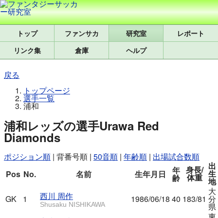
トップ
研究室
レポート
リンク集
倉庫
ヘルプ
戻る
トップページ
選手一覧
浦和
浦和レッズの選手
Urawa Red
Diamonds
ポジション順
|
背番号順
|
50音順
|
年齢順
|
出場試合数順
出
身長/
年
生
Pos
No.
名前
生年月日
体重
齢
地
大
西川 周作
GK
1
1986/06/18
40
183/81
分
Shusaku NISHIKAWA
県
東