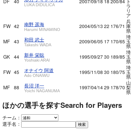
DF
40
2007/09/18
18
200/84
ト
LUKA DIDULICA
ラ
リ
ア
兵
南野 遥海
FW
42
2004/05/13
22
176/71
庫
Harumi MINAMINO
県
埼
和田 武士
MF
43
2009/06/05
17
170/65
玉
Takeshi WADA
県
埼
新井 栄聡
GK
44
1995/09/27
30
189/85
玉
Yoshiaki ARAI
県
埼
オナイウ 阿道
FW
45
1995/11/08
30
180/75
玉
Ado ONAIWU
県
山
長沼 洋一
MF
88
1997/04/14
29
178/70
梨
Yoichi NAGANUMA
県
ほかの選手を探す
Search for Players
チーム：
選手名：
検索