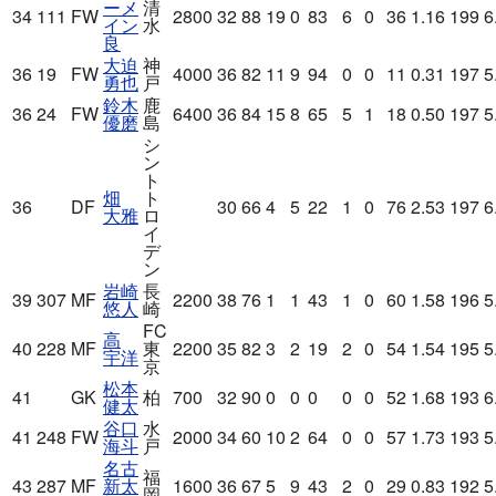
ーメ
清
34
111
FW
2800
32
88
19
0
83
6
0
36
1.16
199
6
イン
水
良
大迫
神
36
19
FW
4000
36
82
11
9
94
0
0
11
0.31
197
5
勇也
戸
鈴木
鹿
36
24
FW
6400
36
84
15
8
65
5
1
18
0.50
197
5
優磨
島
シ
ン
ト
畑
ト
36
DF
30
66
4
5
22
1
0
76
2.53
197
6
大雅
ロ
イ
デ
ン
岩崎
長
39
307
MF
2200
38
76
1
1
43
1
0
60
1.58
196
5
悠人
崎
FC
高
40
228
MF
東
2200
35
82
3
2
19
2
0
54
1.54
195
5
宇洋
京
松本
41
GK
柏
700
32
90
0
0
0
0
0
52
1.68
193
6
健太
谷口
水
41
248
FW
2000
34
60
10
2
64
0
0
57
1.73
193
5
海斗
戸
名古
福
43
287
MF
新太
1600
36
67
5
9
43
2
0
29
0.83
192
5
岡