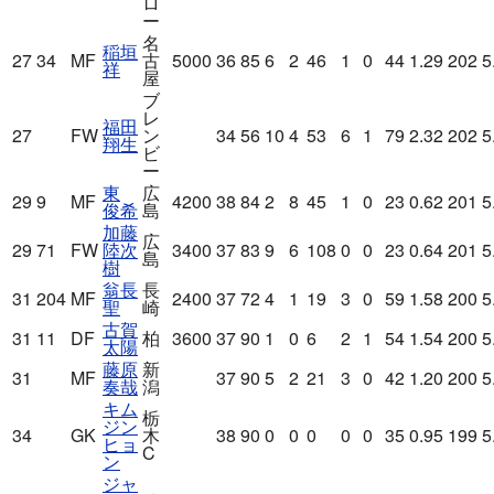
ロ
ー
名
稲垣
27
34
MF
古
5000
36
85
6
2
46
1
0
44
1.29
202
5
祥
屋
ブ
レ
福田
27
FW
ン
34
56
10
4
53
6
1
79
2.32
202
5
翔生
ビ
ー
東
広
29
9
MF
4200
38
84
2
8
45
1
0
23
0.62
201
5
俊希
島
加藤
広
29
71
FW
陸次
3400
37
83
9
6
108
0
0
23
0.64
201
5
島
樹
翁長
長
31
204
MF
2400
37
72
4
1
19
3
0
59
1.58
200
5
聖
崎
古賀
31
11
DF
柏
3600
37
90
1
0
6
2
1
54
1.54
200
5
太陽
藤原
新
31
MF
37
90
5
2
21
3
0
42
1.20
200
5
奏哉
潟
キム
栃
ジン
34
GK
木
38
90
0
0
0
0
0
35
0.95
199
5
ヒョ
C
ン
ジャ