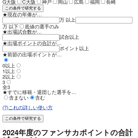
G大阪
C大阪
神戸
岡山
広島
福岡
長崎
この条件で研究する
★現在の年俸が…
万 以上
万 以下
底値の選手のみ
★出場試合数が…
試合以上
★出場ポイントの合計が…
ポイント以上
★前節の出場ポイントが…
0以上
1以上
2以上
3
全3
★すでに移籍・退団した選手を…
含まない
含む
(?)これの詳しい使い方
この条件で研究する
2024年度のファンサカポイントの合計