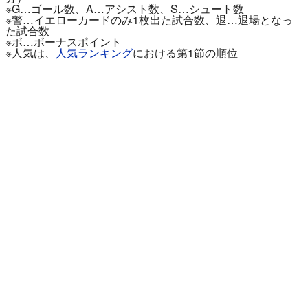
※G…ゴール数、A…アシスト数、S…シュート数
※警…イエローカードのみ1枚出た試合数、退…退場となっ
た試合数
※ボ…ボーナスポイント
※人気は、
人気ランキング
における第1節の順位