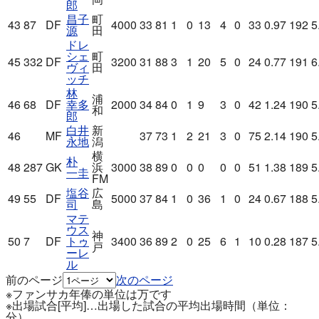
郎
昌子
町
43
87
DF
4000
33
81
1
0
13
4
0
33
0.97
192
5
源
田
ドレ
シェ
町
45
332
DF
3200
31
88
3
1
20
5
0
24
0.77
191
6
ヴィ
田
ッチ
林
浦
46
68
DF
幸多
2000
34
84
0
1
9
3
0
42
1.24
190
5
和
郎
白井
新
46
MF
37
73
1
2
21
3
0
75
2.14
190
5
永地
潟
横
朴
48
287
GK
浜
3000
38
89
0
0
0
0
0
51
1.38
189
5
一圭
FM
塩谷
広
49
55
DF
5000
37
84
1
0
36
1
0
24
0.67
188
5
司
島
マテ
ウス
神
50
7
DF
トゥ
3400
36
89
2
0
25
6
1
10
0.28
187
5
戸
ーレ
ル
前のページ
次のページ
※ファンサカ年俸の単位は万です
※出場試合[平均]…出場した試合の平均出場時間（単位：
分）