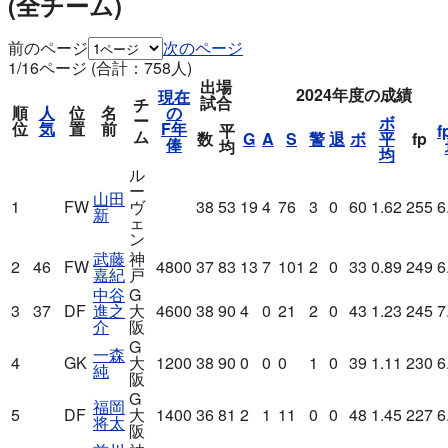
(全チーム)
前のページ
次のページ
1/16ページ (合計：758人)
出場
2024年度の成績
現在
試合
チ
順
人
位
名
の
ー
ボ
位
気
置
前
F年
平
f
ム
数
G
A
S
警
退
ボ
平
fp
俸
均
均
ル
ー
山田
1
FW
ヴ
38
53
19
4
76
3
0
60
1.62
255
6
新
ェ
ン
武藤
神
2
46
FW
4800
37
83
13
7
101
2
0
33
0.89
249
6
嘉紀
戸
中谷
G
3
37
DF
進之
大
4600
38
90
4
0
21
2
0
43
1.23
245
7
介
阪
G
一森
4
GK
大
1200
38
90
0
0
0
1
0
39
1.11
230
6
純
阪
G
福岡
5
DF
大
1400
36
81
2
1
11
0
0
48
1.45
227
6
将太
阪