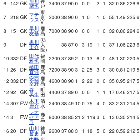
前川
神
6
142
GK
3400
37
90
0
0
0
2
1
32
0.86
226
6
黛也
戸
東
マテ
7
218
GK
京
2000
38
90
0
1
0
1
0
55
1.49
225
6
ウス
V
早川
鹿
8
15
GK
7000
38
90
0
0
0
1
0
32
0.86
224
6
友基
島
(G
黒川
9
DF
大
38
87
0
3
19
1
0
37
1.06
223
6
圭介
阪)
田代
福
10
332
DF
2200
37
89
2
0
13
6
0
48
1.30
220
5
雅也
岡
植田
鹿
11
26
DF
7200
38
90
3
2
25
3
0
30
0.81
219
5
直通
島
安西
鹿
12
332
DF
4600
38
90
1
2
22
0
0
35
0.95
217
5
幸輝
島
谷
町
12
92
GK
4400
37
89
0
0
0
1
1
17
0.46
217
5
晃生
田
木下
清
14
307
FW
2400
38
49
10
0
75
4
0
83
2.31
214
5
康介
水
レオ
鹿
14
3
FW
セア
8000
38
85
21
2
119
3
0
13
0.35
214
5
島
ラ
山川
神
16
20
DF
2600
37
88
3
1
18
5
0
22
0.59
212
5
哲史
戸
中野
広