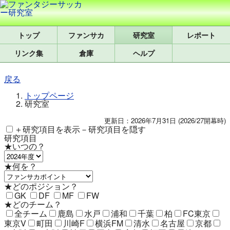
トップ
研究室
レポート
リンク集
倉庫
ヘルプ
戻る
トップページ
研究室
更新日：2026年7月31日 (2026/27開幕時)
＋研究項目を表示
－研究項目を隠す
研究項目
★いつの？
★何を？
★どのポジション？
GK
DF
MF
FW
★どのチーム？
全チーム
鹿島
水戸
浦和
千葉
柏
FC東京
東京V
町田
川崎F
横浜FM
清水
名古屋
京都