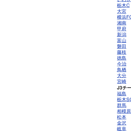
栃木C
大宮
横浜F
湘南
甲府
新潟
富山
磐田
藤枝
徳島
今治
鳥栖
大分
宮崎
J3チ
福島
栃木S
群馬
相模原
松本
金沢
岐阜