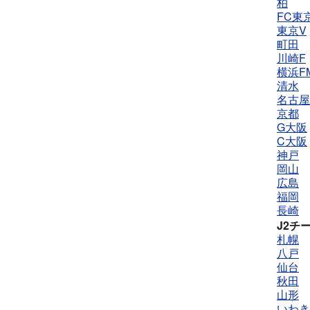
柏
FC東
東京V
町田
川崎F
横浜F
清水
名古屋
京都
G大阪
C大阪
神戸
岡山
広島
福岡
長崎
J2チ
札幌
八戸
仙台
秋田
山形
いわき