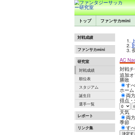
トップ
ファンサカmini
対戦成績
ファンサカmini
AC Nag
研究室
対戦チ
対戦成績
追加オ
順位表
勝敗
す
スタジアム
ホーム
両
誕生日
得点・
選手一覧
天気
レポート
両
季節
す
リンク集
決定す