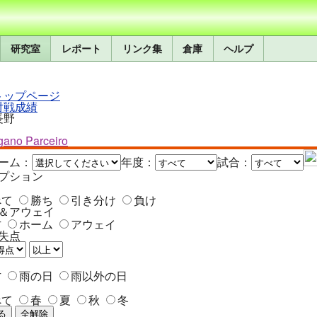
研究室
レポート
リンク集
倉庫
ヘルプ
トップページ
対戦成績
長野
ano Parceiro
ーム：
年度：
試合：
プション
べて
勝ち
引き分け
負け
＆アウェイ
方
ホーム
アウェイ
失点
方
雨の日
雨以外の日
べて
春
夏
秋
冬
る
全解除