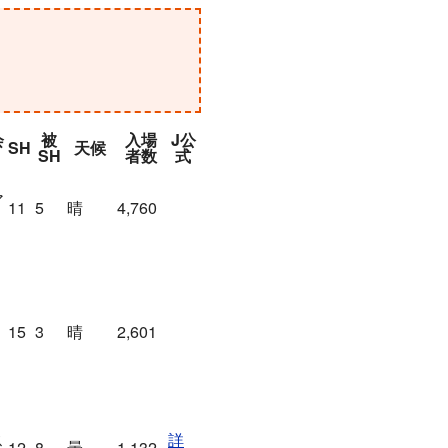
会
被
入場
J公
SH
天候
SH
者数
式
ア
11
5
晴
4,760
Ｕ
15
3
晴
2,601
ス
詳
12
8
曇
1,132