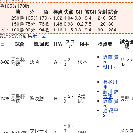
勝
165
分
170
敗
勝
分
負
得点
失点
SH
被SH
完封
試合
：
250
勝
165
分
170
敗
1.32
1.04
9.8
8.4
210
585
ム：
150
勝
75
分
76
敗
1.48
0.93
10.2
7.5
120
301
ェイ：
100
勝
90
分
94
敗
1.16
1.15
9.3
9.4
90
284
最近の試合結果
ホーム
スコ
試合
日
試合
節/回戦
H/A
相手
得点者
ア
場
近藤 貴
天皇杯
○
2 -
サン
8/02
決勝
A
松本
司
予選
0
ル
樋口 叶
長谷川
隼
藤川 虎
天皇杯
○
5 -
A塩
太朗
7/25
準決勝
H
長野
予選
0
尻
近藤 貴
司
進 昂平
2
○
0 -
プレーオ
0
メグ
6/05
J2/J3百
A
讃岐