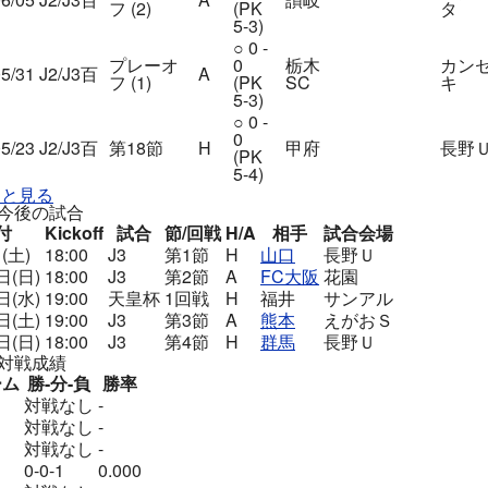
フ (2)
(PK
タ
5-3)
○
0 -
プレーオ
0
栃木
カン
5/31
J2/J3百
A
フ (1)
(PK
SC
キ
5-3)
○
0 -
0
5/23
J2/J3百
第18節
H
甲府
長野
(PK
5-4)
っと見る
今後の試合
付
Kickoff
試合
節/回戦
H/A
相手
試合会場
(土)
18:00
J3
第1節
H
山口
長野Ｕ
日(日)
18:00
J3
第2節
A
FC大阪
花園
日(水)
19:00
天皇杯
1回戦
H
福井
サンアル
日(土)
19:00
J3
第3節
A
熊本
えがおＳ
日(日)
18:00
J3
第4節
H
群馬
長野Ｕ
対戦成績
ーム
勝-分-負
勝率
対戦なし
-
対戦なし
-
対戦なし
-
0-0-1
0.000