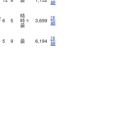
細
晴
セ
詳
6
5
時々
3,699
細
曇
詳
Ｕ
5
9
曇
6,194
細