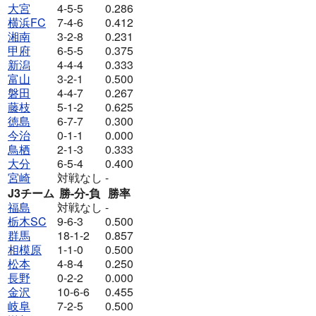
大宮
4-5-5
0.286
横浜FC
7-4-6
0.412
湘南
3-2-8
0.231
甲府
6-5-5
0.375
新潟
4-4-4
0.333
富山
3-2-1
0.500
磐田
4-4-7
0.267
藤枝
5-1-2
0.625
徳島
6-7-7
0.300
今治
0-1-1
0.000
鳥栖
2-1-3
0.333
大分
6-5-4
0.400
宮崎
対戦なし
-
J3チーム
勝-分-負
勝率
福島
対戦なし
-
栃木SC
9-6-3
0.500
群馬
18-1-2
0.857
相模原
1-1-0
0.500
松本
4-8-4
0.250
長野
0-2-2
0.000
金沢
10-6-6
0.455
岐阜
7-2-5
0.500