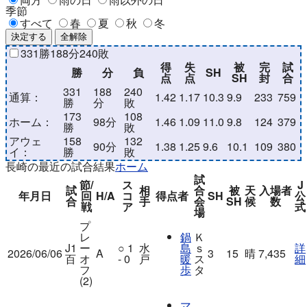
季節
すべて
春
夏
秋
冬
決定する
全解除
331
勝
188
分
240
敗
得
失
被
完
試
勝
分
負
SH
点
点
SH
封
合
331
188
240
通算：
1.42
1.17
10.3
9.9
233
759
勝
分
敗
173
108
ホーム：
98
分
1.46
1.09
11.0
9.8
124
379
勝
敗
アウェ
158
132
90
分
1.38
1.25
9.6
10.1
109
380
イ：
勝
敗
長崎の最近の試合結果
ホーム
試
節/
ス
J
試
相
合
被
天
入場者
年月日
回
H/A
コ
得点者
SH
公
合
手
会
SH
候
数
戦
ア
式
場
プ
レ
鍋
Ｋ
J1
ー
○
1
水
島
ｓ
詳
2026/06/06
A
3
15
晴
7,435
百
オ
- 0
戸
暖
ス
細
フ
歩
タ
(2)
マ