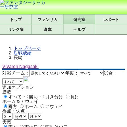
トップ
研究室
レポート
リンク集
倉庫
ヘルプ
トップページ
対戦成績
長崎
V-Varen Nagasaki
対戦チーム：
年度：
試合：
追加オプション
勝敗
すべて
勝ち
引き分け
負け
ホーム＆アウェイ
両方
ホーム
アウェイ
得点・失点
天気
両方
雨の日
雨以外の日