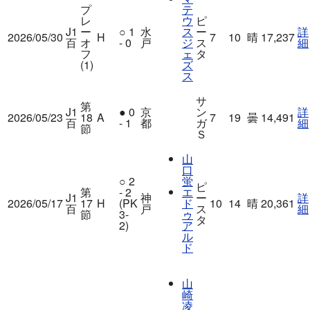
プ
テ
レ
ウ
ピ
J1
ー
○
1
水
ス
ー
詳
2026/05/30
H
7
10
晴
17,237
百
オ
- 0
戸
ジ
ス
細
フ
ェ
タ
(1)
ズ
ス
サ
第
J1
●
0
京
ン
詳
2026/05/23
18
A
7
19
曇
14,491
百
- 1
都
ガ
細
節
Ｓ
山
口
○
2
蛍
ピ
第
- 2
エ
J1
神
ー
詳
2026/05/17
17
H
(PK
ド
10
14
晴
20,361
百
戸
ス
細
節
3-
ゥ
タ
2)
ア
ル
ド
山
崎
凌