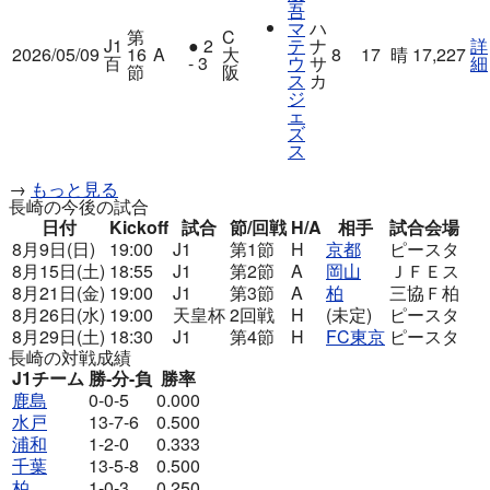
吾
マ
ハ
第
C
J1
●
2
テ
ナ
詳
2026/05/09
16
A
大
8
17
晴
17,227
百
- 3
ウ
サ
細
節
阪
ス
カ
ジ
ェ
ズ
ス
→
もっと見る
長崎の今後の試合
日付
Kickoff
試合
節/回戦
H/A
相手
試合会場
8月9日(日)
19:00
J1
第1節
H
京都
ピースタ
8月15日(土)
18:55
J1
第2節
A
岡山
ＪＦＥス
8月21日(金)
19:00
J1
第3節
A
柏
三協Ｆ柏
8月26日(水)
19:00
天皇杯
2回戦
H
(未定)
ピースタ
8月29日(土)
18:30
J1
第4節
H
FC東京
ピースタ
長崎の対戦成績
J1チーム
勝-分-負
勝率
鹿島
0-0-5
0.000
水戸
13-7-6
0.500
浦和
1-2-0
0.333
千葉
13-5-8
0.500
柏
1-0-3
0.250