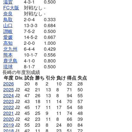
滋賀
4-3-1
0.500
FC大阪
対戦なし
-
奈良
対戦なし
-
鳥取
2-0-4
0.333
山口
13-3-3
0.684
讃岐
7-5-2
0.500
愛媛
14-5-2
0.667
高知
2-0-0
1.000
北九州
6-4-4
0.429
熊本
10-1-7
0.556
鹿児島
4-1-0
0.800
琉球
8-1-7
0.500
長崎の年度別成績
年度
Div.
試合
勝ち
引分
負け
得点
失点
2026
20
8
2
10
22
28
2025
J2
42
21
13
8
71
50
2024
J2
47
26
13
8
94
55
2023
J2
43
18
11
14
70
57
2022
J2
45
17
11
17
54
58
2021
J2
45
25
9
11
74
48
2020
J2
42
23
11
8
66
39
2019
J2
55
23
8
24
80
84
2018
J1
42
11
8
23
51
72