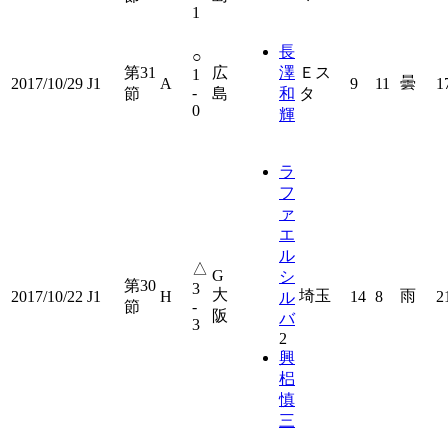
1
長
○
第31
広
澤
Ｅス
1
曇
2017/10/29
J1
A
9
11
1
-
節
島
和
タ
0
輝
ラ
フ
ァ
エ
ル
△
G
シ
第30
3
大
埼玉
雨
2017/10/22
J1
H
14
8
2
ル
節
-
阪
バ
3
2
興
梠
慎
三