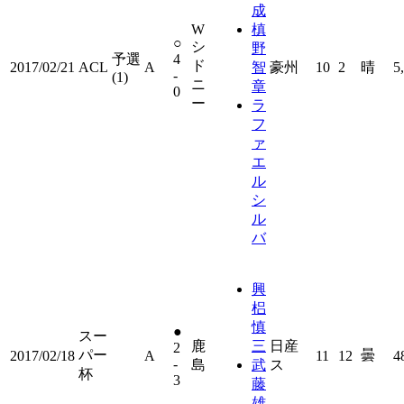
成
W
槙
○
シ
野
予選
4
ド
2017/02/21
ACL
A
智
豪州
10
2
晴
5
-
(1)
ニ
章
0
ー
ラ
フ
ァ
エ
ル
シ
ル
バ
興
梠
慎
●
スー
鹿
三
日産
2
パー
曇
2017/02/18
A
11
12
4
-
島
武
ス
杯
3
藤
雄