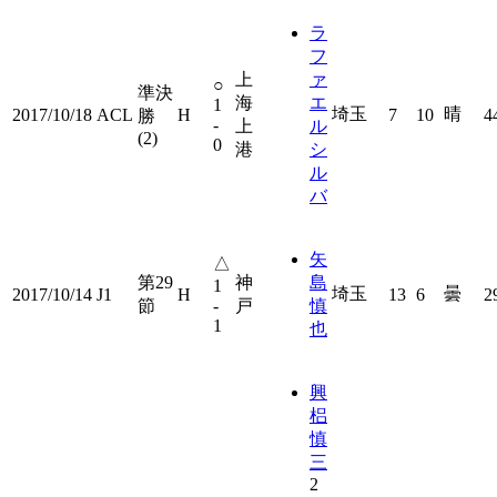
ラ
フ
上
ァ
○
準決
海
エ
1
埼玉
晴
2017/10/18
ACL
H
7
10
4
勝
-
上
ル
(2)
0
港
シ
ル
バ
矢
△
第29
神
島
1
埼玉
曇
2017/10/14
J1
H
13
6
2
節
-
戸
慎
1
也
興
梠
慎
三
2