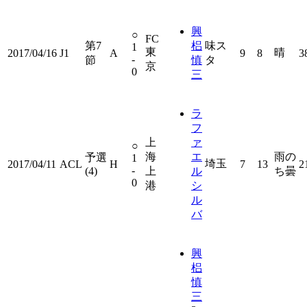
興
○
FC
第7
梠
味ス
1
東
晴
2017/04/16
J1
A
9
8
3
-
節
慎
タ
京
0
三
ラ
フ
上
ァ
○
海
エ
雨の
予選
1
埼玉
2017/04/11
ACL
H
7
13
2
-
(4)
上
ル
ち曇
0
港
シ
ル
バ
興
梠
慎
三