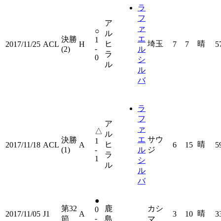
ラ
フ
ア
ァ
○
ル
エ
決勝
1
ヒ
埼玉
晴
2017/11/25
ACL
H
7
7
5
-
(2)
ル
ラ
0
シ
ル
ル
バ
ラ
フ
ア
ァ
△
ル
エ
サウ
決勝
1
ヒ
晴
2017/11/18
ACL
A
6
15
5
(1)
-
ル
ジ
ラ
1
シ
ル
ル
バ
●
第32
鹿
カシ
0
晴
2017/11/05
J1
A
3
10
3
-
節
島
マ