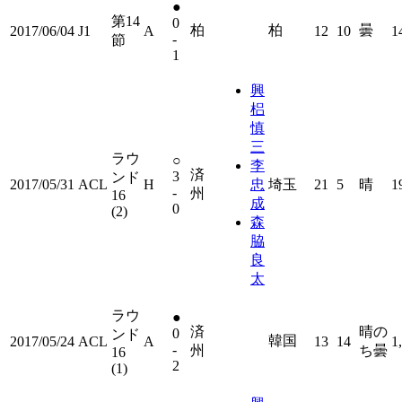
●
第14
0
柏
柏
曇
2017/06/04
J1
A
12
10
1
-
節
1
興
梠
慎
三
ラウ
○
李
済
3
ンド
2017/05/31
ACL
H
忠
埼玉
21
5
晴
1
-
州
16
成
0
(2)
森
脇
良
太
ラウ
●
済
晴の
0
ンド
韓国
2017/05/24
ACL
A
13
14
1
-
州
ち曇
16
2
(1)