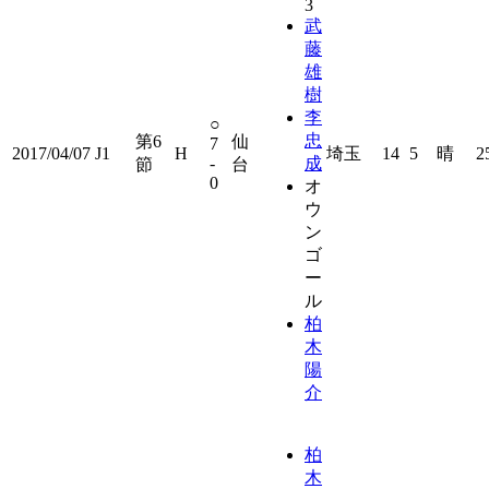
3
武
藤
雄
樹
李
○
忠
第6
仙
7
2017/04/07
J1
H
埼玉
14
5
晴
2
-
成
節
台
0
オ
ウ
ン
ゴ
ー
ル
柏
木
陽
介
柏
木