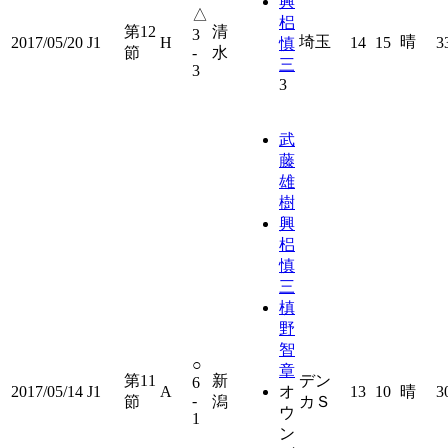
興
△
梠
第12
清
3
埼玉
晴
2017/05/20
J1
H
14
15
3
慎
節
-
水
三
3
3
武
藤
雄
樹
興
梠
慎
三
槙
野
智
○
章
第11
新
デン
6
2017/05/14
J1
A
オ
13
10
晴
3
-
節
潟
カＳ
ウ
1
ン