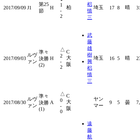
第25
梠
1
柏
埼玉
晴
2017/09/09
J1
H
17
8
3
-
節
慎
2
三
武
藤
雄
△
C
準々
ルヴ
樹
2
大
埼玉
晴
2017/09/03
H
16
5
2
決勝
ァン
-
興
阪
(2)
2
梠
慎
三
△
C
準々
ルヴ
ヤン
0
大
2017/08/30
A
9
5
曇
7
決勝
ァン
マー
-
阪
(1)
0
遠
藤
航