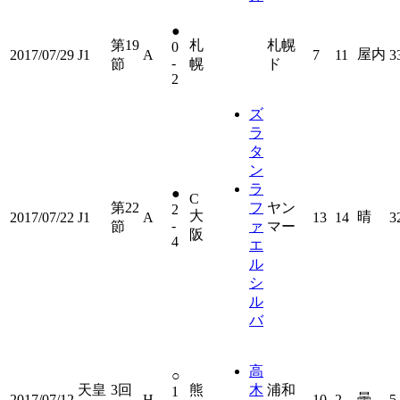
●
第19
札
札幌
0
屋内
2017/07/29
J1
A
7
11
3
-
節
幌
ド
2
ズ
ラ
タ
ン
ラ
●
C
第22
フ
ヤン
2
大
晴
2017/07/22
J1
A
13
14
3
-
節
ァ
マー
阪
4
エ
ル
シ
ル
バ
高
○
天皇
3回
熊
木
浦和
1
曇
2017/07/12
H
10
2
5