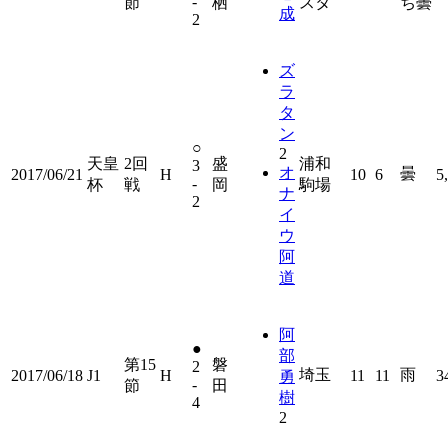
-
節
栖
スタ
ち曇
成
2
ズ
ラ
タ
ン
○
2
天皇
2回
盛
浦和
3
オ
曇
2017/06/21
H
10
6
5
-
杯
戦
岡
駒場
ナ
2
イ
ウ
阿
道
阿
●
部
第15
磐
2
埼玉
雨
2017/06/18
J1
H
11
11
3
勇
-
節
田
樹
4
2