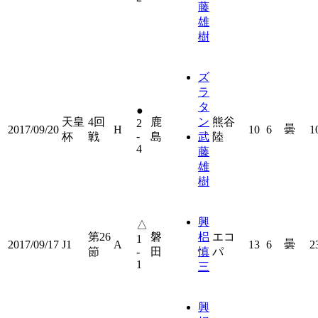
藤
雄
樹
ズ
ラ
タ
●
天皇
4回
鹿
ン
熊谷
2
曇
2017/09/20
H
10
6
1
-
杯
戦
島
武
陸
4
藤
雄
樹
興
△
第26
磐
梠
エコ
1
曇
2017/09/17
J1
A
13
6
2
節
-
田
慎
パ
1
三
興