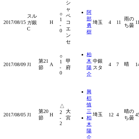
シ
ャ
阿
○
ペ
スル
部
雨の
1
2017/08/15
H
コ
埼玉
4
11
1
ガ銀
-
勇
ち曇
C
エ
0
樹
ン
セ
柏
○
第21
甲
木
中銀
1
晴
2017/08/09
J1
A
4
7
1
-
節
府
陽
スタ
0
介
興
梠
慎
△
第20
大
三
晴の
2
埼玉
2017/08/05
J1
H
12
4
4
節
-
宮
柏
ち曇
2
木
陽
介