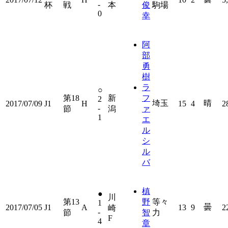
-
杯
戦
本
俊
駒場
0
幸
阿
部
勇
樹
ラ
○
第18
新
フ
2
埼玉
晴
2017/07/09
J1
H
15
4
2
-
節
潟
ァ
1
エ
ル
シ
ル
バ
槙
●
川
第13
野
等々
1
曇
2017/07/05
J1
A
13
9
2
崎
-
節
智
力
F
4
章