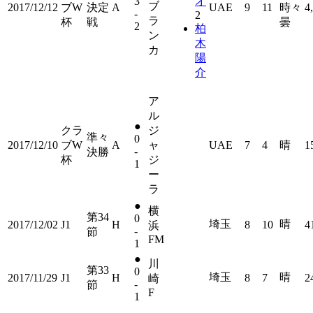
3
オ
ブ
2017/12/12
ブW
決定
A
UAE
9
11
時々
4
-
2
ラ
杯
戦
曇
2
柏
ン
木
カ
陽
介
ア
ル
●
クラ
ジ
準々
0
2017/12/10
ブW
A
ャ
UAE
7
4
晴
1
-
決勝
杯
ジ
1
ー
ラ
●
横
第34
0
埼玉
晴
2017/12/02
J1
H
8
10
4
浜
-
節
FM
1
●
川
第33
0
埼玉
晴
2017/11/29
J1
H
8
7
2
崎
-
節
F
1