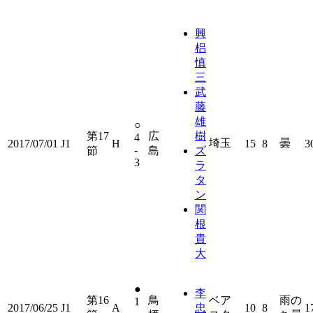
興
梠
慎
三
武
藤
雄
○
第17
広
樹
4
埼玉
曇
2017/07/01
J1
H
15
8
3
-
節
島
ズ
3
ラ
タ
ン
関
根
貴
大
●
李
第16
鳥
ベア
雨の
1
2017/06/25
J1
A
忠
10
8
1