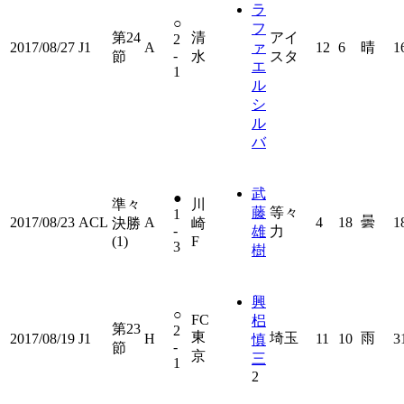
ラ
○
フ
第24
清
アイ
2
2017/08/27
J1
A
ァ
12
6
晴
1
-
節
水
スタ
エ
1
ル
シ
ル
バ
武
●
準々
川
藤
等々
1
曇
2017/08/23
ACL
A
4
18
1
決勝
崎
-
雄
力
(1)
F
3
樹
興
○
FC
梠
第23
2
東
埼玉
雨
2017/08/19
J1
H
11
10
3
慎
-
節
京
三
1
2