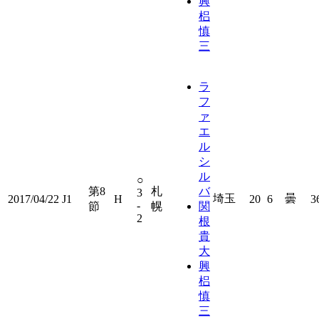
興
梠
慎
三
ラ
フ
ァ
エ
ル
シ
ル
○
第8
札
バ
3
埼玉
曇
2017/04/22
J1
H
20
6
3
-
節
幌
関
2
根
貴
大
興
梠
慎
三