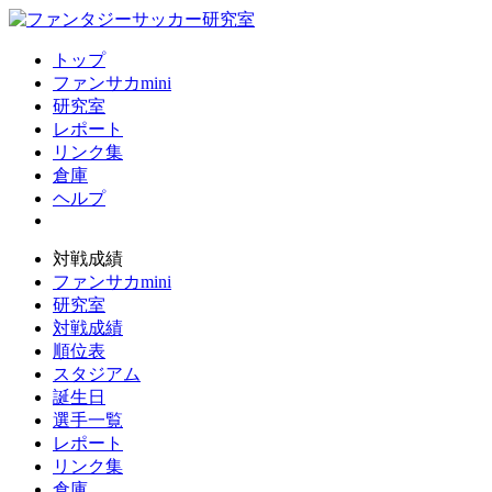
トップ
ファンサカmini
研究室
レポート
リンク集
倉庫
ヘルプ
対戦成績
ファンサカmini
研究室
対戦成績
順位表
スタジアム
誕生日
選手一覧
レポート
リンク集
倉庫