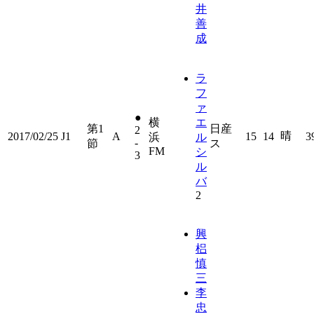
井
善
成
ラ
フ
ァ
●
横
エ
第1
日産
2
晴
2017/02/25
J1
A
15
14
3
浜
ル
-
節
ス
FM
シ
3
ル
バ
2
興
梠
慎
三
李
忠