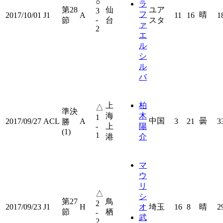
○
ラ
第28
仙
ユア
3
フ
晴
2017/10/01
J1
A
11
16
1
-
節
台
スタ
ァ
2
エ
ル
シ
ル
バ
上
柏
△
準決
海
木
1
中国
曇
2017/09/27
ACL
A
3
21
3
勝
-
上
陽
(1)
1
港
介
マ
ウ
リ
△
シ
第27
鳥
2
2017/09/23
J1
H
オ
埼玉
16
8
晴
2
節
栖
-
武
2