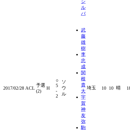
シ
ル
バ
武
藤
雄
樹
李
忠
成
関
根
○
ソ
貴
予選
5
ウ
埼玉
晴
2017/02/28
ACL
H
10
10
1
-
(2)
大
ル
2
宇
賀
神
友
弥
駒