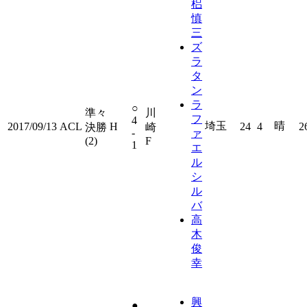
梠
慎
三
ズ
ラ
タ
ン
ラ
○
準々
川
フ
4
埼玉
晴
2017/09/13
ACL
H
24
4
2
決勝
崎
-
ァ
(2)
F
1
エ
ル
シ
ル
バ
高
木
俊
幸
興
●