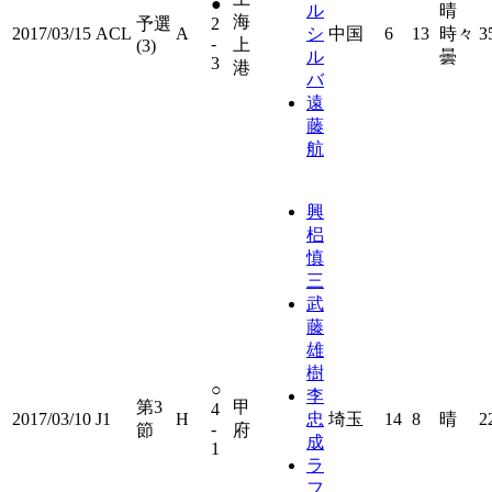
●
ル
晴
海
予選
2
2017/03/15
ACL
A
シ
中国
6
13
時々
3
-
上
(3)
ル
曇
3
港
バ
遠
藤
航
興
梠
慎
三
武
藤
雄
樹
○
李
第3
甲
4
2017/03/10
J1
H
忠
埼玉
14
8
晴
2
-
節
府
成
1
ラ
フ