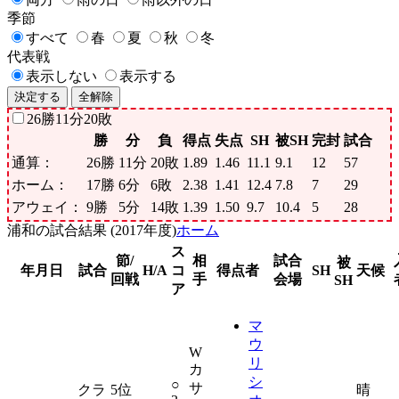
季節
すべて
春
夏
秋
冬
代表戦
表示しない
表示する
決定する
全解除
26
勝
11
分
20
敗
勝
分
負
得点
失点
SH
被SH
完封
試合
通算：
26
勝
11
分
20
敗
1.89
1.46
11.1
9.1
12
57
ホーム：
17
勝
6
分
6
敗
2.38
1.41
12.4
7.8
7
29
アウェイ：
9
勝
5
分
14
敗
1.39
1.50
9.7
10.4
5
28
浦和の試合結果 (2017年度)
ホーム
ス
節/
相
試合
被
年月日
試合
H/A
コ
得点者
SH
天候
回戦
手
会場
SH
ア
マ
ウ
W
リ
カ
シ
○
サ
クラ
5位
晴