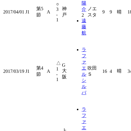
陽
○
第5
神
ノエ
3
介
2017/04/01
J1
A
9
9
晴
1
-
節
戸
スタ
2
1
遠
藤
航
ラ
フ
ァ
△
G
第4
エ
吹田
1
大
晴
2017/03/19
J1
A
16
4
3
節
-
ル
Ｓ
阪
1
シ
ル
バ
ラ
フ
ァ
エ
上