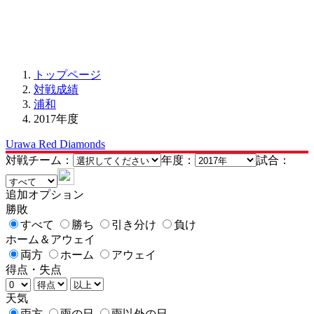
トップページ
対戦成績
浦和
2017年度
Urawa Red Diamonds
対戦チーム：
年度：
試合：
追加オプション
勝敗
すべて
勝ち
引き分け
負け
ホーム＆アウェイ
両方
ホーム
アウェイ
得点・失点
天気
両方
雨の日
雨以外の日