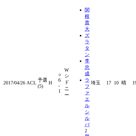
関
根
貴
大
ズ
ラ
タ
ン
李
忠
W
成
○
シ
予選
6
ラ
ド
2017/04/26
ACL
H
埼玉
17
10
晴
1
-
(5)
フ
ニ
1
ァ
ー
エ
ル
シ
ル
バ
2