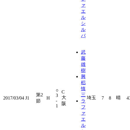
ァ
エ
ル
シ
ル
バ
武
藤
雄
樹
興
梠
慎
○
C
第2
三
3
大
埼玉
晴
2017/03/04
J1
H
7
8
4
-
節
ラ
阪
1
フ
ァ
エ
ル