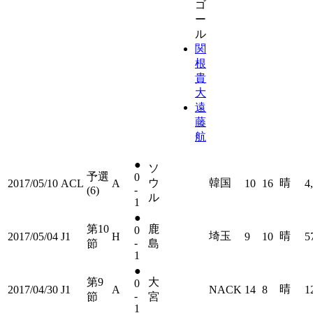
ゴ
ー
ル
関
根
貴
大
遠
藤
航
●
ソ
予選
0
ウ
韓国
晴
2017/05/10
ACL
A
10
16
4
-
(6)
ル
1
●
第10
鹿
0
埼玉
晴
2017/05/04
J1
H
9
10
5
-
節
島
1
●
第9
大
0
晴
2017/04/30
J1
A
NACK
14
8
1
-
節
宮
1