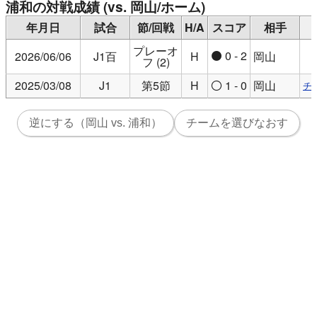
浦和の対戦成績 (vs. 岡山/ホーム)
1
0
1
勝
分
敗
通算：
0.50
1.00
9.0
9.0
1
2
1
0
1
年月日
試合
節/回戦
H/A
スコア
相手
勝
分
敗
ホーム：
0.50
1.00
9.0
9.0
1
2
0
0
0
勝
分
敗
アウェイ：
-
-
-
-
0
0
プレーオ
0 - 2
2026/06/06
J1百
H
岡山
●
フ (2)
2025/03/08
J1
第5節
H
1 - 0
岡山
チ
○
逆にする（岡山 vs. 浦和）
チームを選びなおす