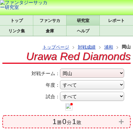
トップ
研究室
レポート
リンク集
倉庫
ヘルプ
岡山
トップページ
対戦成績
浦和
Urawa Red Diamonds
対戦チーム：
年度：
試合：
1
0
1
勝
分
敗
勝
分
負
得点
失点
SH
被SH
完封
試合