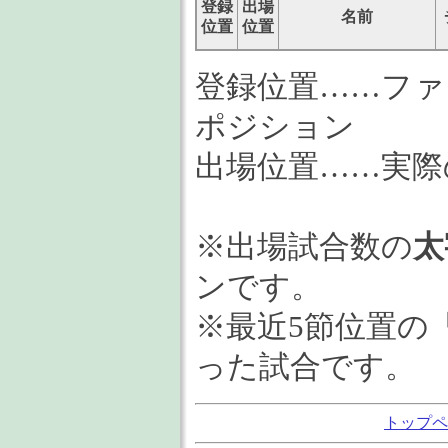
登録
出場
名前
位置
位置
登録位置……ファ
ポジション
出場位置……実際
※出場試合数の
太
ンです。
※最近5節位置の
った試合です。
トップペ