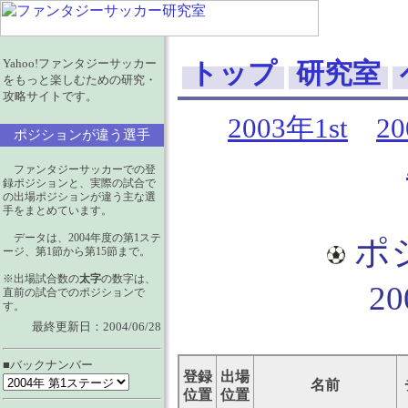
Yahoo!ファンタジーサッカー
トップ
研究室
をもっと楽しむための研究・
攻略サイトです。
2003年1st
2
ポジションが違う選手
ファンタジーサッカーでの登
録ポジションと、実際の試合で
の出場ポジションが違う主な選
手をまとめています。
データは、2004年度の第1ステ
ポ
ージ、第1節から第15節まで。
※出場試合数の
太字
の数字は、
2
直前の試合でのポジションで
す。
最終更新日：2004/06/28
■バックナンバー
登録
出場
名前
位置
位置