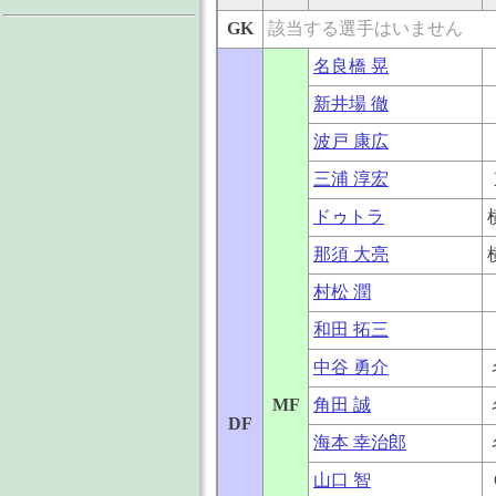
GK
該当する選手はいません
名良橋 晃
新井場 徹
波戸 康広
三浦 淳宏
ドゥトラ
那須 大亮
村松 潤
和田 拓三
中谷 勇介
MF
角田 誠
DF
海本 幸治郎
山口 智