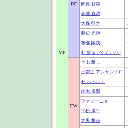
DF
鶴見 智美
菊地 直哉
大森 征之
渡辺 光輝
布部 陽功
MF
朴 康造
(パク カンジョ)
本山 雅志
三都主 アレサンドロ
ゼ ホベルト
鈴木 規郎
ファビーニョ
FW
平松 康平
大黒 将志