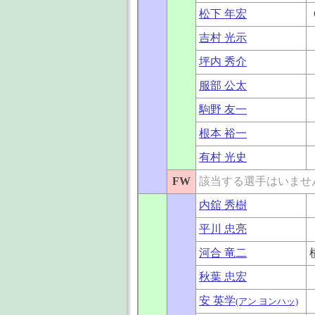
松下 年宏
吉村 光示
坪内 秀介
服部 公太
駒野 友一
根本 裕一
有村 光史
FW
該当する選手はいませ
内舘 秀樹
平川 忠亮
河合 竜二
秋葉 忠宏
安 英学
(アン ヨンハッ)