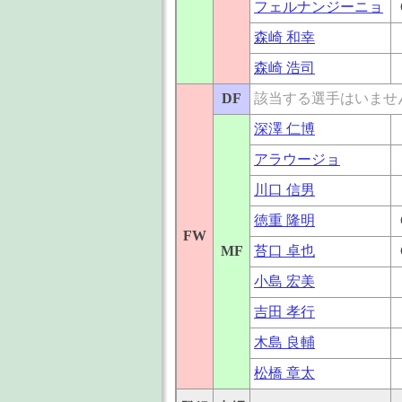
フェルナンジーニョ
森崎 和幸
森崎 浩司
DF
該当する選手はいませ
深澤 仁博
アラウージョ
川口 信男
徳重 隆明
FW
MF
苔口 卓也
小島 宏美
吉田 孝行
木島 良輔
松橋 章太