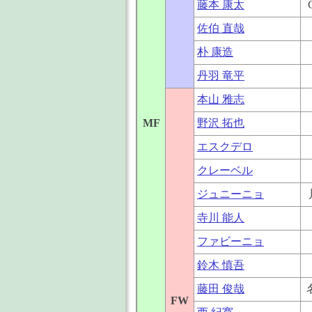
藤本 康太
佐伯 直哉
朴 康造
丹羽 竜平
本山 雅志
MF
野沢 拓也
エスクデロ
クレーベル
ジュニーニョ
寺川 能人
ファビーニョ
鈴木 慎吾
藤田 俊哉
FW