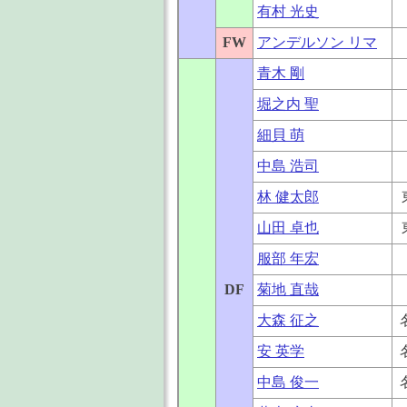
有村 光史
FW
アンデルソン リマ
青木 剛
堀之内 聖
細貝 萌
中島 浩司
林 健太郎
山田 卓也
服部 年宏
DF
菊地 直哉
大森 征之
安 英学
中島 俊一