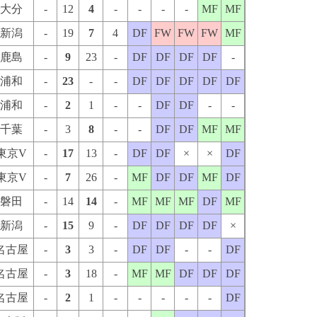
大分
-
12
4
-
-
-
-
MF
MF
新潟
-
19
7
4
DF
FW
FW
FW
MF
鹿島
-
9
23
-
DF
DF
DF
DF
-
浦和
-
23
-
-
DF
DF
DF
DF
DF
浦和
-
2
1
-
-
DF
DF
-
-
千葉
-
3
8
-
-
DF
DF
MF
MF
東京V
-
17
13
-
DF
DF
×
×
DF
東京V
-
7
26
-
MF
DF
DF
MF
DF
磐田
-
14
14
-
MF
MF
MF
DF
MF
新潟
-
15
9
-
DF
DF
DF
DF
×
名古屋
-
3
3
-
DF
DF
-
-
DF
名古屋
-
3
18
-
MF
MF
DF
DF
DF
名古屋
-
2
1
-
-
-
-
-
DF