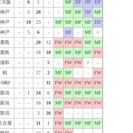
C大阪
-
6
1
-
-
MF
DF
DF
DF
神戸
-
2
28
-
-
MF
MF
DF
MF
神戸
-
10
23
-
MF
MF
MF
MF
DF
神戸
-
5
6
-
-
DF
-
MF
×
鹿島
-
-
20
12
FW
FW
FW
MF
MF
鹿島
-
-
18
10
MF
MF
MF
MF
FW
浦和
-
-
-
5
-
FW
FW
×
-
柏
-
-
27
2
MF
MF
-
-
FW
川崎F
-
-
-
31
FW
FW
FW
FW
FW
新潟
-
1
24
6
FW
MF
MF
MF
MF
新潟
-
-
16
10
MF
FW
FW
FW
FW
新潟
-
-
3
26
FW
-
-
-
-
名古屋
-
-
31
1
FW
MF
MF
MF
MF