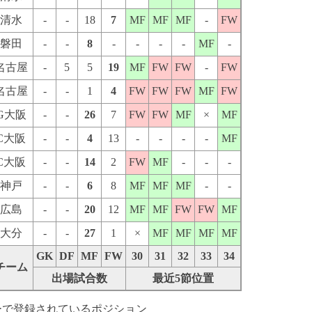
清水
-
-
18
7
MF
MF
MF
-
FW
磐田
-
-
8
-
-
-
-
MF
-
名古屋
-
5
5
19
MF
FW
FW
-
FW
名古屋
-
-
1
4
FW
FW
FW
MF
FW
G大阪
-
-
26
7
FW
FW
MF
×
MF
C大阪
-
-
4
13
-
-
-
-
MF
C大阪
-
-
14
2
FW
MF
-
-
-
神戸
-
-
6
8
MF
MF
MF
-
-
広島
-
-
20
12
MF
MF
FW
FW
MF
大分
-
-
27
1
×
MF
MF
MF
MF
GK
DF
MF
FW
30
31
32
33
34
チーム
出場試合数
最近5節位置
ーで登録されているポジション