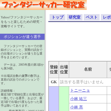
トップ
研究室
ベスト
レポ
Yahoo!ファンタジーサッカー
をもっと楽しむための研究・
攻略サイトです。
ポジションが違う選手
ファンタジーサッカーでの登
録ポジションと、実際の試合で
の出場ポジションが違う主な選
手をまとめています。
データは、2005年度の第1節か
登録
出場
ら第34節。
名前
位置
位置
※出場試合数の
太字
の数字は、
直前の試合でのポジションで
GK
該当する選手はいません
す。
トニーニョ
詳細情報：
最近5節で登録位置と出場位置が
一致している選手、および、最
小林 祐三
近5節で出場が1度もなかった選
手は除いてあります。
小林 亮