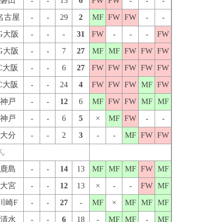
磐田
-
-
13
6
FW
FW
-
-
-
名古屋
-
-
29
2
MF
FW
FW
-
-
G大阪
-
-
-
31
FW
-
-
-
FW
G大阪
-
-
7
27
MF
MF
FW
FW
FW
C大阪
-
-
6
27
FW
FW
FW
FW
FW
C大阪
-
-
24
4
FW
FW
FW
MF
FW
神戸
-
-
12
6
MF
FW
FW
MF
MF
神戸
-
-
6
5
×
MF
FW
-
-
大分
-
-
2
3
-
-
MF
FW
FW
ん
鹿島
-
-
14
13
MF
MF
MF
FW
MF
大宮
-
-
12
13
×
-
-
FW
MF
川崎F
-
-
27
-
MF
×
MF
MF
MF
清水
-
-
6
18
-
MF
MF
-
MF