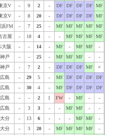
東京V
-
9
2
-
DF
DF
DF
DF
MF
東京V
-
8
20
-
DF
DF
DF
DF
MF
横浜FM
-
7
25
-
MF
MF
MF
MF
MF
名古屋
-
18
4
-
-
MF
MF
MF
MF
G大阪
-
-
14
-
MF
-
MF
MF
-
神戸
-
-
25
-
MF
MF
MF
-
-
神戸
-
7
2
-
DF
DF
DF
MF
×
広島
-
29
5
-
MF
DF
DF
DF
DF
広島
-
30
4
-
MF
DF
DF
DF
DF
広島
-
-
2
1
FW
-
MF
-
-
広島
-
3
3
-
-
MF
MF
-
-
大分
-
13
6
-
-
-
MF
MF
-
大分
-
3
20
-
MF
MF
MF
MF
-