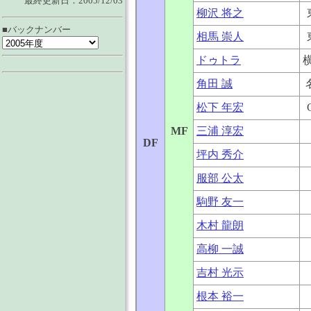
最終更新日：2005/12/03
柳沢 将之
■バックナンバー
相馬 崇人
ドゥトラ
角田 誠
松下 年宏
MF
三浦 淳宏
DF
坪内 秀介
服部 公太
駒野 友一
木村 龍朗
高柳 一誠
吉村 光示
根本 裕一