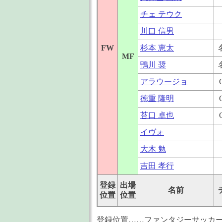
チェ テウク
川口 信男
FW
杉本 恵太
MF
鴨川 奨
アラウージョ
徳重 隆明
苔口 卓也
イヴォ
大木 勉
吉田 孝行
登録
出場
名前
位置
位置
登録位置……ファンタジーサッカ