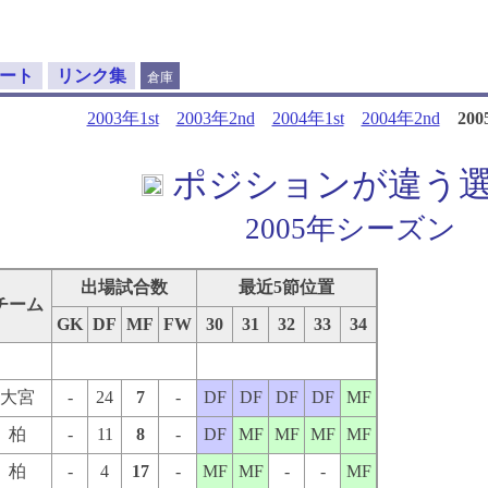
ート
リンク集
倉庫
2003年1st
2003年2nd
2004年1st
2004年2nd
20
ポジションが違う
2005年シーズン
出場試合数
最近5節位置
チーム
GK
DF
MF
FW
30
31
32
33
34
大宮
-
24
7
-
DF
DF
DF
DF
MF
柏
-
11
8
-
DF
MF
MF
MF
MF
柏
-
4
17
-
MF
MF
-
-
MF