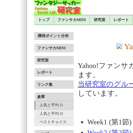
トップ
ファンサカMINI
研究室
レポート
獲得ポイント分布
Y
ファンサカMINI
研究室
Yahoo!ファ
レポート
ます。
当研究室のグル
リンク集
しています。
倉庫
人気と平均 J1
人気と平均 J2
Week1 (第
ベストチョイス
Week2 (第2節)