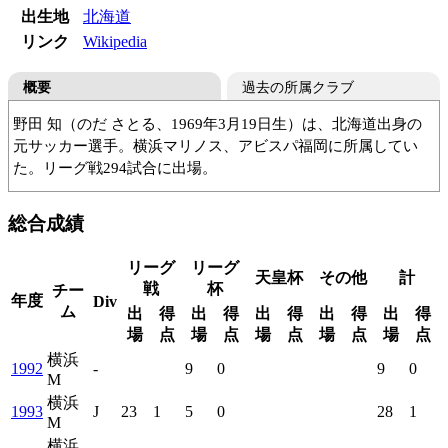
出生地
北海道
リンク
Wikipedia
概要
過去の所属クラブ
野田 知（のだ さとる、1969年3月19日生）は、北海道出身の
元サッカー選手。横浜マリノス、アビスパ福岡に所属してい
た。リーグ戦294試合に出場。
室蘭大谷高
国士舘大
日産自動車
横浜マリノス
総合成績
アビスパ福岡
ヴォルカ鹿児島
リーグ
リーグ
天皇杯
その他
計
戦
杯
チー
年度
Div
ム
出
得
出
得
出
得
出
得
出
得
場
点
場
点
場
点
場
点
場
点
横浜
1992
-
9
0
9
0
M
横浜
1993
J
23
1
5
0
28
1
M
横浜