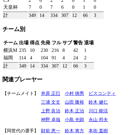
CS
2
0
2
2
0
1
0
天皇杯
7
0
7
6
0
1
0
計
349
14
334
307
12
66
3
チーム別
チーム
出場
得点
先発
フル
サブ
警告
退場
横浜M
235
10
230
216
8
42
1
福岡
114
4
104
91
4
24
2
計
349
14
334
307
12
66
3
関連プレーヤー
チームメイト
井原 正巳
小村 徳男
ビスコンティ
三浦 文丈
山田 隆裕
鈴木 健仁
上野 良治
鈴木 正治
川口 能活
神野 卓哉
小島 光顕
永山 邦夫
同世代の選手
財前 恵一
鈴木 将方
本街 直樹