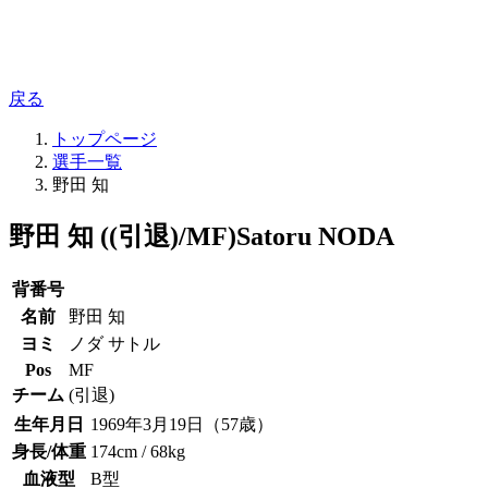
戻る
トップページ
選手一覧
野田 知
野田 知 ((引退)/MF)
Satoru NODA
背番号
名前
野田 知
ヨミ
ノダ サトル
Pos
MF
チーム
(引退)
生年月日
1969年3月19日（57歳）
身長/体重
174cm / 68kg
血液型
B型