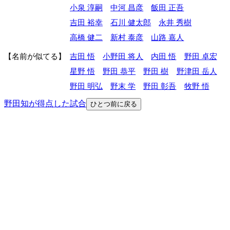
小泉 淳嗣
中河 昌彦
飯田 正吾
吉田 裕幸
石川 健太郎
永井 秀樹
高橋 健二
新村 泰彦
山路 嘉人
名前が似てる
吉田 悟
小野田 将人
内田 悟
野田 卓宏
星野 悟
野田 恭平
野田 樹
野津田 岳人
野田 明弘
野末 学
野田 彰吾
牧野 悟
野田知が得点した試合
ひとつ前に戻る