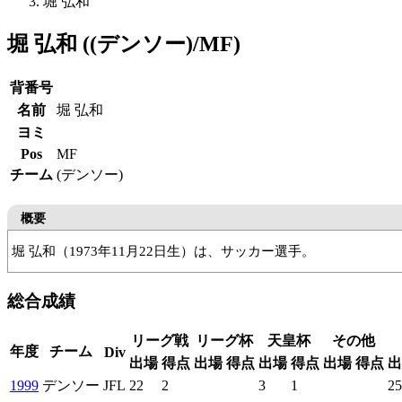
堀 弘和
堀 弘和 ((デンソー)/MF)
背番号
名前
堀 弘和
ヨミ
Pos
MF
チーム
(デンソー)
概要
堀 弘和（1973年11月22日生）は、サッカー選手。
岐阜工高
デンソー
総合成績
リーグ戦
リーグ杯
天皇杯
その他
年度
チーム
Div
出場
得点
出場
得点
出場
得点
出場
得点
出
1999
デンソー
JFL
22
2
3
1
25