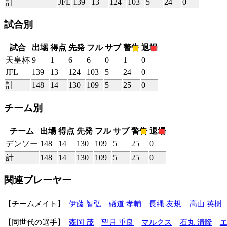
計
JFL
139
13
124
103
5
24
0
試合別
試合
出場
得点
先発
フル
サブ
警告
退場
天皇杯
9
1
6
6
0
1
0
JFL
139
13
124
103
5
24
0
計
148
14
130
109
5
25
0
チーム別
チーム
出場
得点
先発
フル
サブ
警告
退場
デンソー
148
14
130
109
5
25
0
計
148
14
130
109
5
25
0
関連プレーヤー
チームメイト
伊藤 智弘
礒道 孝輔
長縄 友規
高山 英樹
同世代の選手
森岡 茂
望月 重良
マルクス
石丸 清隆