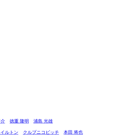
啓介
徳重 隆明
浦島 光雄
ャイルトン
クルプニコビッチ
本田 将也