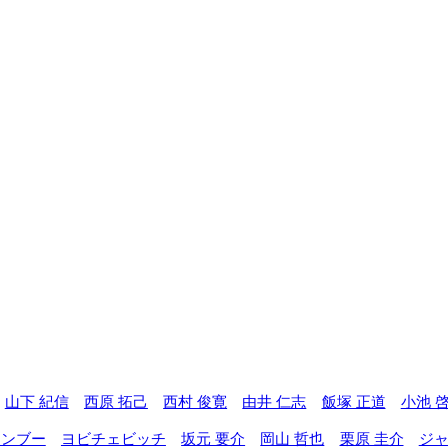
山下 紀信
西原 拓己
西村 俊寛
由井 仁志
飯塚 正道
小池 
エンブー
ヨビチェビッチ
坂元 要介
岡山 哲也
栗原 圭介
ジ