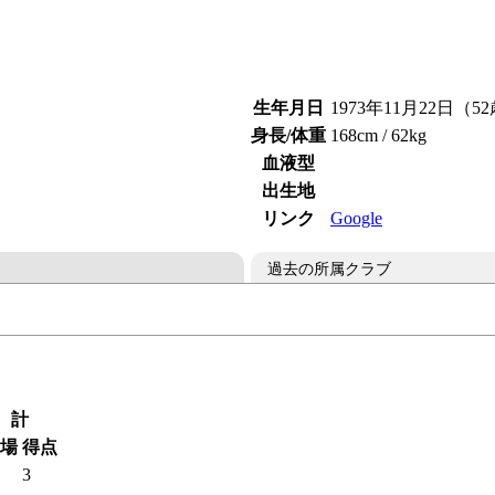
生年月日
1973年11月22日（5
身長/体重
168cm / 62kg
血液型
出生地
リンク
Google
過去の所属クラブ
計
場
得点
3