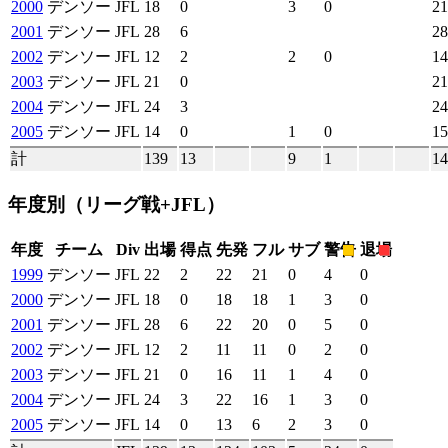
2000
デンソー
JFL
18
0
3
0
21
2001
デンソー
JFL
28
6
28
2002
デンソー
JFL
12
2
2
0
14
2003
デンソー
JFL
21
0
21
2004
デンソー
JFL
24
3
24
2005
デンソー
JFL
14
0
1
0
15
計
139
13
9
1
14
年度別
（リーグ戦+JFL）
年度
チーム
Div
出場
得点
先発
フル
サブ
警告
退場
1999
デンソー
JFL
22
2
22
21
0
4
0
2000
デンソー
JFL
18
0
18
18
1
3
0
2001
デンソー
JFL
28
6
22
20
0
5
0
2002
デンソー
JFL
12
2
11
11
0
2
0
2003
デンソー
JFL
21
0
16
11
1
4
0
2004
デンソー
JFL
24
3
22
16
1
3
0
2005
デンソー
JFL
14
0
13
6
2
3
0