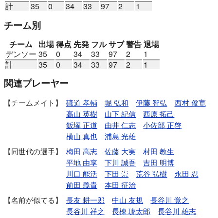
計
35
0
34
33
97
2
1
チーム別
チーム
出場
得点
先発
フル
サブ
警告
退場
デンソー
35
0
34
33
97
2
1
計
35
0
34
33
97
2
1
関連プレーヤー
チームメイト
礒道 孝輔
堀 弘和
伊藤 智弘
西村 俊寛
高山 英樹
山下 紀信
西原 拓己
飯塚 正道
由井 仁志
小佐部 正啓
横山 真也
浦島 光雄
同世代の選手
梅田 高志
佐藤 大実
村田 教生
平地 由享
下川 誠吾
吉田 明博
川口 能活
下田 崇
荒谷 弘樹
永田 忍
前田 義貴
本田 征治
名前が似てる
長友 耕一郎
中山 友規
長谷川 覚之
長谷川 祥之
長棟 琥太郎
長谷川 雄志