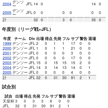
デンソ
2004
JFL
14
0
14
0
ー
デンソ
2005
JFL
0
0
0
0
0
0
ー
計
32
0
3
0
35
0
年度別
（リーグ戦+JFL）
年度
チーム
Div
出場
得点
先発
フル
サブ
警告
退場
1999
デンソー
JFL
2
0
1
1
17
0
0
2000
デンソー
JFL
1
0
1
1
21
0
0
2001
デンソー
JFL
0
0
0
0
3
0
0
2002
デンソー
JFL
0
0
0
0
17
0
0
2003
デンソー
JFL
15
0
15
15
15
2
0
2004
デンソー
JFL
14
0
14
13
14
0
1
2005
デンソー
JFL
0
0
0
0
4
0
0
計
JFL
32
0
31
30
91
2
1
試合別
試合
出場
得点
先発
フル
サブ
警告
退場
天皇杯
3
0
3
3
6
0
0
JFL
32
0
31
30
91
2
1