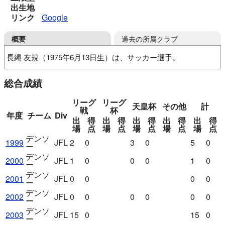
出生地
リンク
Google
過去の所属クラブ
概要
長縄 友規（1975年6月13日生）は、サッカー選手。
岐阜工高
デンソー
総合成績
リーグ
リーグ
天皇杯
その他
計
戦
杯
年度
チーム
Div
出
得
出
得
出
得
出
得
出
得
場
点
場
点
場
点
場
点
場
点
デンソ
1999
JFL
2
0
3
0
5
0
ー
デンソ
2000
JFL
1
0
0
0
1
0
ー
デンソ
2001
JFL
0
0
0
0
ー
デンソ
2002
JFL
0
0
0
0
0
0
ー
デンソ
2003
JFL
15
0
15
0
ー