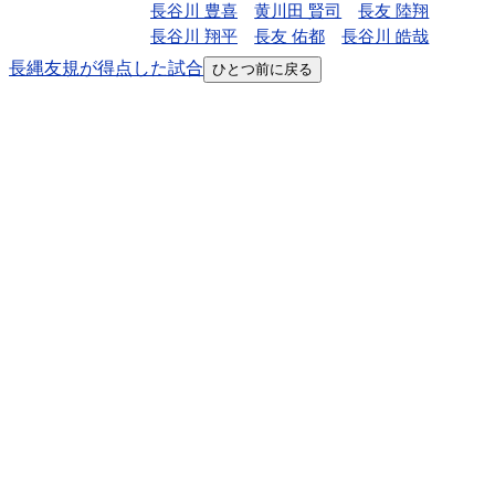
長谷川 豊喜
黄川田 賢司
長友 陸翔
長谷川 翔平
長友 佑都
長谷川 皓哉
長縄友規が得点した試合
ひとつ前に戻る