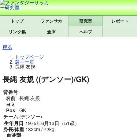
トップ
研究室
レポート
リンク集
倉庫
ヘルプ
戻る
トップページ
選手一覧
長縄 友規
長縄 友規 ((デンソー)/GK)
背番号
名前
長縄 友規
ヨミ
Pos
GK
チーム
(デンソー)
生年月日
1975年6月13日（51歳）
身長/体重
182cm / 72kg
血液型