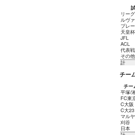
リーグ
ルヴァ
プレー
天皇杯
JFL
ACL
代表戦
その他
計
チー
チー
平塚/
FC東
C大阪
C大23
マルヤ
刈谷
日本
計