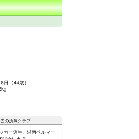
月8日（44歳）
2kg
過去の所属クラブ
サッカー選手。湘南ベルマー
9試合に出場。