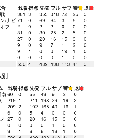
試合
出場
得点
先発
フル
サブ
警告
退場
戦
381
3
353
318
72
25
3
ン/ナビ
71
0
69
64
3
5
0
オフ
2
0
2
2
0
0
0
31
0
30
25
2
5
0
27
0
20
16
15
3
0
9
0
9
7
1
2
0
9
1
6
6
19
1
0
0
0
0
0
1
0
0
530
4
489
438
113
41
3
ム別
ム
出場
得点
先発
フル
サブ
警告
退場
湘南
60
0
55
49
9
2
0
京
219
1
211
198
29
19
2
209
2
192
165
40
16
1
6
0
5
4
0
0
0
ス
27
0
20
16
15
3
0
0
0
0
0
1
0
0
9
1
6
6
19
1
0
530
4
489
438
113
41
3