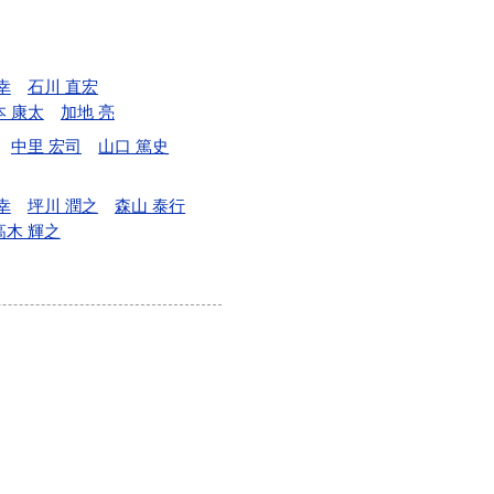
幸
石川 直宏
本 康太
加地 亮
中里 宏司
山口 篤史
幸
坪川 潤之
森山 泰行
高木 輝之