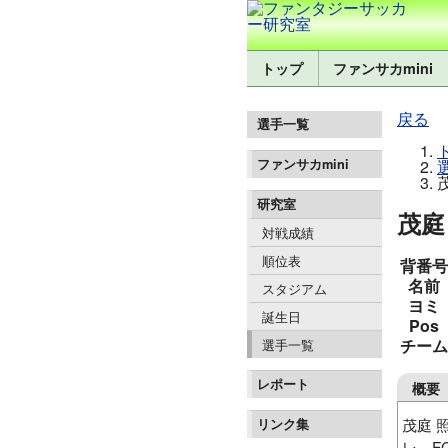
トップ
ファンサカmini
戻る
選手一覧
ファンサカmini
研究室
茂庭 
対戦成績
順位表
背番号
名前
スタジアム
ヨミ
誕生日
Pos
チーム
選手一覧
レポート
概要
茂庭 
リンク集
レ、F