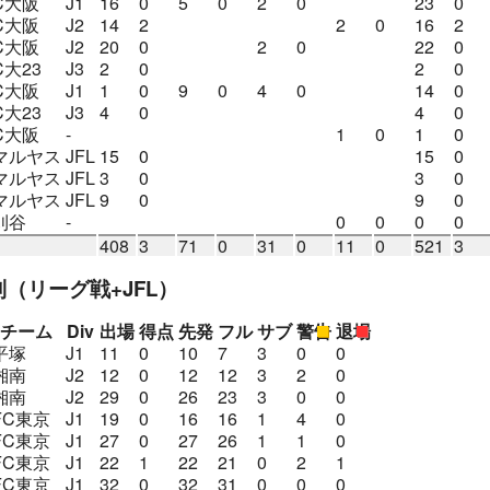
C大阪
J1
16
0
5
0
2
0
23
0
C大阪
J2
14
2
2
0
16
2
C大阪
J2
20
0
2
0
22
0
C大23
J3
2
0
2
0
C大阪
J1
1
0
9
0
4
0
14
0
C大23
J3
4
0
4
0
C大阪
-
1
0
1
0
マルヤス
JFL
15
0
15
0
マルヤス
JFL
3
0
3
0
マルヤス
JFL
9
0
9
0
刈谷
-
0
0
0
0
408
3
71
0
31
0
11
0
521
3
別
（リーグ戦+JFL）
チーム
Div
出場
得点
先発
フル
サブ
警告
退場
平塚
J1
11
0
10
7
3
0
0
湘南
J2
12
0
12
12
3
2
0
湘南
J2
29
0
26
23
3
0
0
FC東京
J1
19
0
16
16
1
4
0
FC東京
J1
27
0
27
26
1
1
0
FC東京
J1
22
1
22
21
0
2
1
FC東京
J1
32
0
32
31
0
0
0