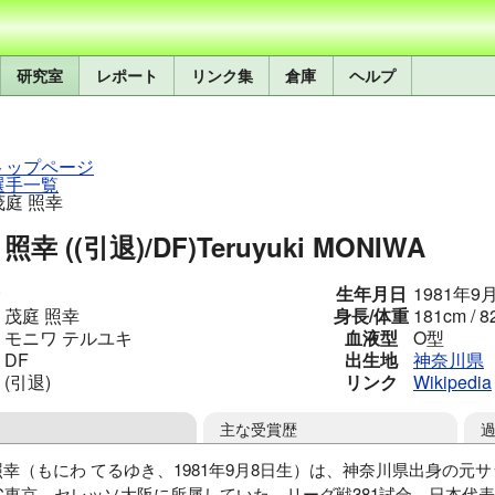
研究室
レポート
リンク集
倉庫
ヘルプ
トップページ
選手一覧
茂庭 照幸
照幸 ((引退)/DF)
Teruyuki MONIWA
生年月日
1981年9
茂庭 照幸
身長/体重
181cm / 8
モニワ テルユキ
血液型
O型
DF
出生地
神奈川県
(引退)
リンク
Wikipedia
主な受賞歴
照幸（もにわ てるゆき、1981年9月8日生）は、神奈川県出身の元
C東京、セレッソ大阪に所属していた。リーグ戦381試合、日本代表