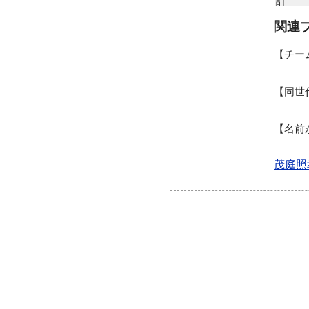
関連
チー
同世
名前
茂庭照