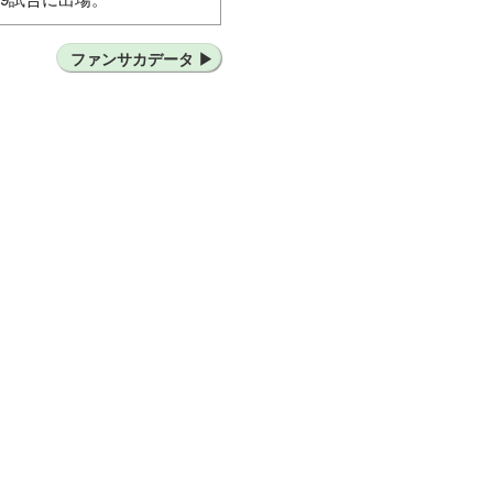
C東京
湘南ベルマーレ
ファンサカデータ
FCマルヤス岡崎
FC刈谷