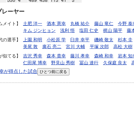
プレーヤー
ムメイト
土肥 洋一
酒本 憲幸
丸橋 祐介
藤山 竜仁
今野 泰
キム ジンヒョン
浅利 悟
塩田 仁史
梶山 陽平
藤
代の選手
上園 和明
小松原 学
臼井 幸平
磯崎 敬太
杉本 圭
美尾 敦
廣石 亮二
宮川 大輔
平塚 次郎
高松 大樹
が似てる
吉沢 秀幸
森本 貴幸
藤川 孝幸
森崎 和幸
岩本 知
仁田尾 博幸
野見山 秀樹
冨山 達行
久保庭 良太
幸が得点した試合
ひとつ前に戻る