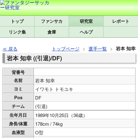
トップ
研究室
レポート
リンク集
倉庫
ヘルプ
岩本 知幸
戻る
トップページ
選手一覧
岩本 知幸 ((引退)/DF)
背番号
名前
岩本 知幸
ヨミ
イワモト トモユキ
Pos
DF
チーム
(引退)
生年月日
1989年10月25日（36歳）
身長/体重
178cm / 74kg
血液型
O型