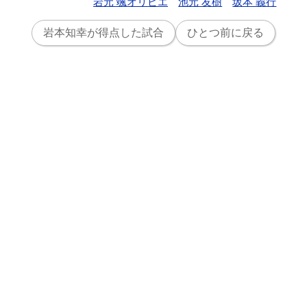
岩元 颯オリビエ
池元 友樹
坂本 義行
岩本知幸が得点した試合
ひとつ前に戻る