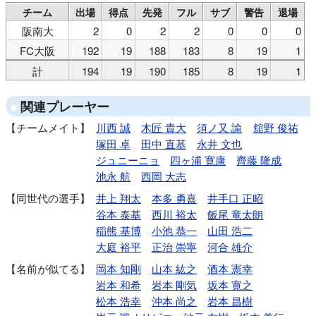
チーム
出場
得点
先発
フル
サブ
警告
退場
阪南大
2
0
2
2
0
0
0
FC大阪
192
19
188
183
8
19
1
計
194
19
190
185
8
19
1
関連プレーヤー
チームメイト
川西 誠
木匠 貴大
須ノ又 諭
舘野 俊祐
塚田 卓
田中 直基
永井 文也
ジュニーニョ
四ヶ浦 寛康
齊藤 隆成
池永 航
西岡 大志
同世代の選手
井上 翔太
本多 勇喜
井手口 正昭
谷本 泰基
西川 裕太
飯尾 竜太朗
稲熊 基博
小池 恭一
山田 浩二
大庭 裕平
正治 崇寧
河合 雄介
名前が似てる
岡本 知剛
山本 紘之
酒本 憲幸
岩本 和希
岩本 剛気
坂本 寛之
松本 浩幸
沖本 尚之
岩本 昌樹