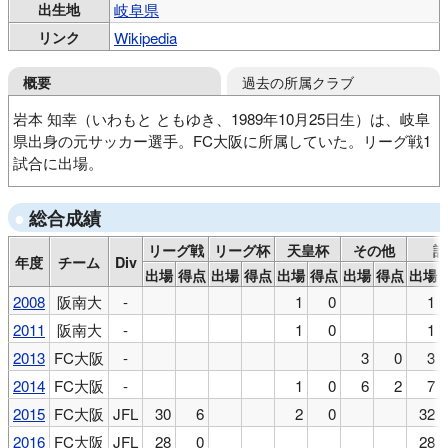
出生地
岐阜県
リンク
Wikipedia
過去の所属クラブ
概要
岩本 知幸（いわもと ともゆき、1989年10月25日生）は、岐阜
県出身の元サッカー選手。FC大阪に所属していた。リーグ戦1
試合に出場。
セイカJFC
岐阜VAMOS
東海学園高
阪南大
FC大阪
総合成績
リーグ戦
リーグ杯
天皇杯
その他
計
年度
チーム
Div
出場
得点
出場
得点
出場
得点
出場
得点
出場
2008
阪南大
-
1
0
1
2011
阪南大
-
1
0
1
2013
FC大阪
-
3
0
3
2014
FC大阪
-
1
0
6
2
7
2015
FC大阪
JFL
30
6
2
0
32
2016
FC大阪
JFL
28
0
28