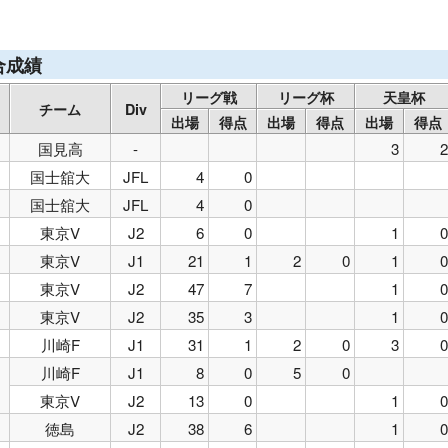
年SC
国見中
国見高
国士舘大
東京ヴェルディ
川崎フロ
ロンターレ
徳島ヴォルティス
サンフレッチェ広島
合成績
リーグ戦
リーグ杯
天皇杯
チーム
Div
出場
得点
出場
得点
出場
得点
国見高
-
3
2
国士舘大
JFL
4
0
国士舘大
JFL
4
0
東京V
J2
6
0
1
0
東京V
J1
21
1
2
0
1
0
東京V
J2
47
7
1
0
東京V
J2
35
3
1
0
川崎F
J1
31
1
2
0
3
0
川崎F
J1
8
0
5
0
東京V
J2
13
0
1
0
徳島
J2
38
6
1
0