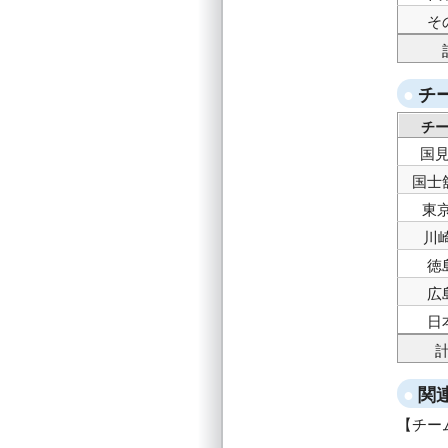
そ
チ
チ
国
国士
東
川
徳
広
日
関
チー