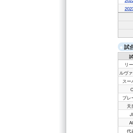
202
202
試
リ
ルヴァ
スー
プレ
天
J
A
代