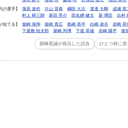
代の選手
蒲原 達也
片山 奨典
綱田 大志
渡邉 大剛
成瀬 英
村上 耕三朗
新田 亮介
田名網 健太
新 博臣
出村 
が似てる
柴崎 海翔
柴崎 貴広
島崎 恭平
白崎 凌兵
岩崎 晃
下屋敷 恒太郎
柴崎 邦博
下坂 晃城
岩崎 陽平
柴
柴崎晃誠が得点した試合
ひとつ前に戻