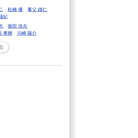
二
松橋 優
養父 雄仁
雄紀
也
柴田 浩兵
垣 勇輝
川崎 陽介
る