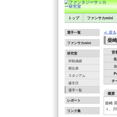
トップ
ファンサカmini
戻る
選手一覧
柴崎 
ファンサカmini
背
研究室
名
対戦成績
ヨ
順位表
P
スタジアム
チ
誕生日
選手一覧
概要
レポート
柴崎 
ィ、川
リンク集