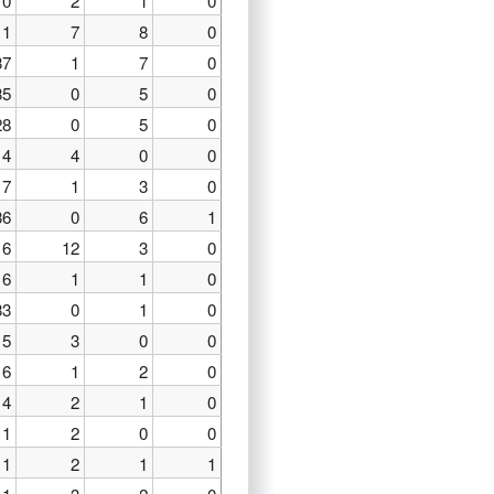
0
2
1
0
11
7
8
0
37
1
7
0
35
0
5
0
28
0
5
0
4
4
0
0
7
1
3
0
36
0
6
1
16
12
3
0
16
1
1
0
33
0
1
0
15
3
0
0
6
1
2
0
4
2
1
0
1
2
0
0
1
2
1
1