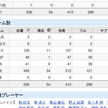
の他
1
0
0
0
計
536
54
413
298
ーム別
ーム
出場
得点
先発
フル
サブ
見高
3
2
3
3
舘大
8
0
3
3
京V
129
11
107
93
崎F
49
1
47
39
島
41
6
41
39
島
306
34
212
121
本
0
0
0
0
計
536
54
413
298
連プレーヤー
ムメイト
柏 好文
林 卓人
青山 敏弘
野上 結貴
佐々木 翔
清水 航平
塩谷 司
森島 司
野津田 岳人
増田 卓也