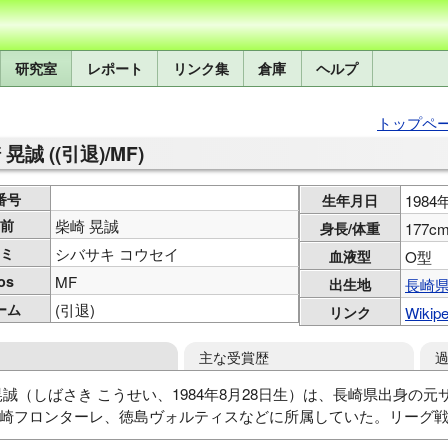
研究室
レポート
リンク集
倉庫
ヘルプ
トップペ
晃誠 ((引退)/MF)
番号
生年月日
198
前
柴崎 晃誠
身長/体重
177cm
ミ
シバサキ コウセイ
血液型
O型
os
MF
出生地
長崎
ーム
(引退)
リンク
Wikipe
主な受賞歴
晃誠（しばさき こうせい、1984年8月28日生）は、長崎県出身の
崎フロンターレ、徳島ヴォルティスなどに所属していた。リーグ戦4