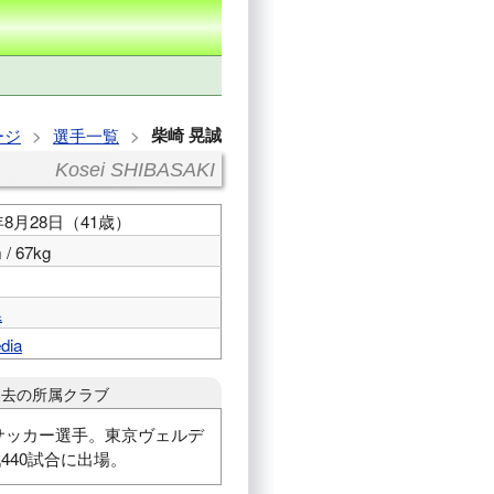
柴崎 晃誠
ージ
選手一覧
Kosei SHIBASAKI
4年8月28日（41歳）
 / 67kg
県
dia
過去の所属クラブ
元サッカー選手。東京ヴェルデ
40試合に出場。