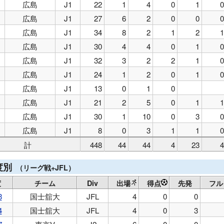
広島
J1
22
1
4
0
1
0
広島
J1
27
6
2
0
0
0
広島
J1
34
8
2
1
2
1
広島
J1
30
4
4
0
1
0
広島
J1
32
3
2
2
1
0
広島
J1
24
1
2
0
1
0
広島
J1
13
0
1
0
広島
J1
21
2
5
0
1
1
広島
J1
30
1
10
0
3
0
広島
J1
8
0
3
1
1
0
計
448
44
44
4
23
4
度別
（リーグ戦+JFL）
度
チーム
Div
出場
得点
先発
フル
3
国士舘大
JFL
4
0
0
4
国士舘大
JFL
4
0
3