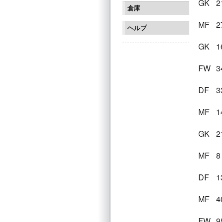
GK
2
倉庫
MF
2
ヘルプ
GK
1
FW
3
DF
3
MF
1
GK
2
MF
8
DF
1
MF
4
FW
9