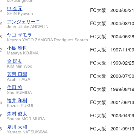
MA Sanghoon
申 奎元
5
FC大阪
2003/05/2
SHIN Kyuwon
アンジェリーニ
2
FC大阪
2004/08/1
John Uituke ANGELINI
ヤゴ ザモラ
3
FC大阪
2004/05/2
Keyzon YAGO ZAMORA Rodrigues Soares
小島 雅也
2
FC大阪
1997/11/0
Masaya KOJIMA
金 民友
FC大阪
1990/02/2
KIM Min Woo
芳賀 日陽
FC大阪
2000/07/3
Asahi HAGA
住田 将
4
FC大阪
1999/08/1
Sho SUMIDA
福井 和樹
5
FC大阪
2001/06/1
Kazuki FUKUI
森村 俊太
7
FC大阪
2003/04/0
Shunta MORIMURA
夏川 大和
8
FC大阪
2001/09/1
Yamato NATSUKAWA