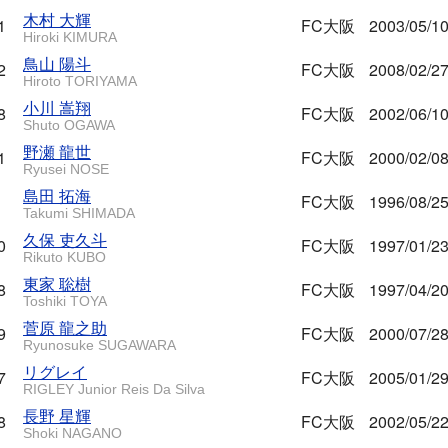
木村 大輝
1
FC大阪
2003/05/1
Hiroki KIMURA
鳥山 陽斗
2
FC大阪
2008/02/2
Hiroto TORIYAMA
小川 嵩翔
8
FC大阪
2002/06/1
Shuto OGAWA
野瀬 龍世
1
FC大阪
2000/02/0
Ryusei NOSE
島田 拓海
FC大阪
1996/08/2
Takumi SHIMADA
久保 吏久斗
0
FC大阪
1997/01/2
Rikuto KUBO
東家 聡樹
8
FC大阪
1997/04/2
Toshiki TOYA
菅原 龍之助
9
FC大阪
2000/07/2
Ryunosuke SUGAWARA
リグレイ
7
FC大阪
2005/01/2
RIGLEY Junior Reis Da Silva
長野 星輝
8
FC大阪
2002/05/2
Shoki NAGANO