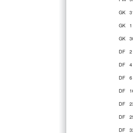
GK
3
GK
1
GK
3
DF
2
DF
4
DF
6
DF
1
DF
2
DF
2
DF
3