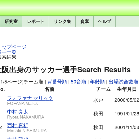
研究室
レポート
リンク集
倉庫
ヘルプ
トップページ
選手一覧
検索結果
大阪出身のサッカー選手
Search Results
(1/5ページ)
チーム順
|
背番号順
|
50音順
|
年齢順
|
出場試合数順
o.
名前
チーム
生年月日
フォファナ マリック
水戸
2000/05/0
FOFANA Malick
中村 亮太
秋田
1991/01/2
Ryota NAKAMURA
西村 真祈
2
秋田
2001/11/0
Masaki NISHIMURA
永井 建成