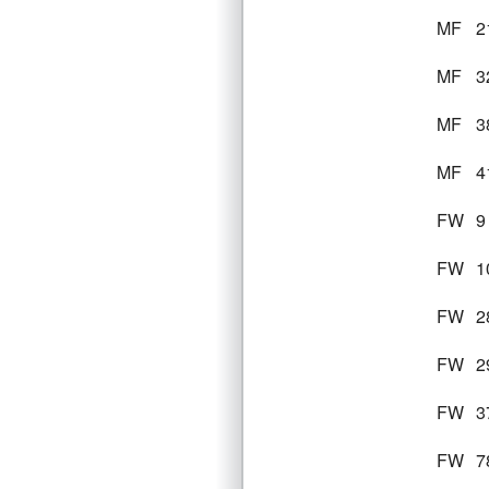
MF
2
MF
3
MF
3
MF
4
FW
9
FW
1
FW
2
FW
2
FW
3
FW
7