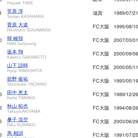
Hayate TAKE
笠原 淳
1
滋賀
1989/07/2
Sunao KASAHARA
菅原 大道
FC大阪
1995/08/1
Hiromichi SUGAWARA
韓 峻領
0
FC大阪
2007/03/0
HAN Junyoung
坂本 翔
FC大阪
2000/09/0
Kakeru SAKAMOTO
山下 諒時
FC大阪
2000/05/1
Ryoji YAMASHITA
舘野 俊祐
FC大阪
1993/05/1
Shunsuke TACHINO
田中 恵太
6
FC大阪
1989/12/2
Keita TANAKA
秋山 拓也
3
FC大阪
1994/08/2
Takuya AKIYAMA
桑子 流空
5
FC大阪
2003/06/2
Riku KUWAKO
馬 相訓
3
FC大阪
1991/07/2