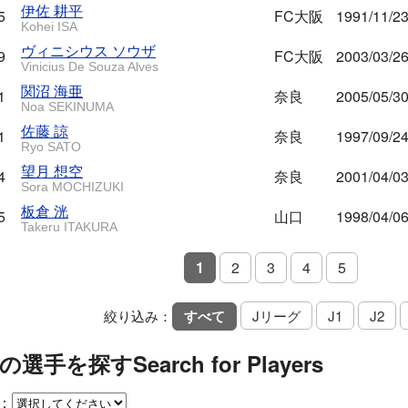
伊佐 耕平
5
FC大阪
1991/11/2
Kohei ISA
ヴィニシウス ソウザ
9
FC大阪
2003/03/2
Vinicius De Souza Alves
関沼 海亜
1
奈良
2005/05/3
Noa SEKINUMA
佐藤 諒
1
奈良
1997/09/2
Ryo SATO
望月 想空
4
奈良
2001/04/0
Sora MOCHIZUKI
板倉 洸
5
山口
1998/04/0
Takeru ITAKURA
1
2
3
4
5
絞り込み：
すべて
Jリーグ
J1
J2
の選手を探す
Search for Players
：