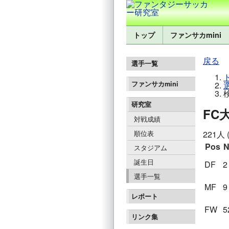
トップ
ファンサカmini
戻る
選手一覧
ファンサカmini
研究室
FC
対戦成績
221人 
順位表
Pos
N
スタジアム
誕生日
DF
2
選手一覧
MF
9
レポート
FW
5
リンク集