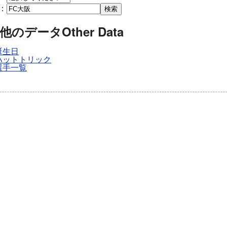
：
検索
他のデータ
Other Data
誕生日
ハットトリック
選手一覧