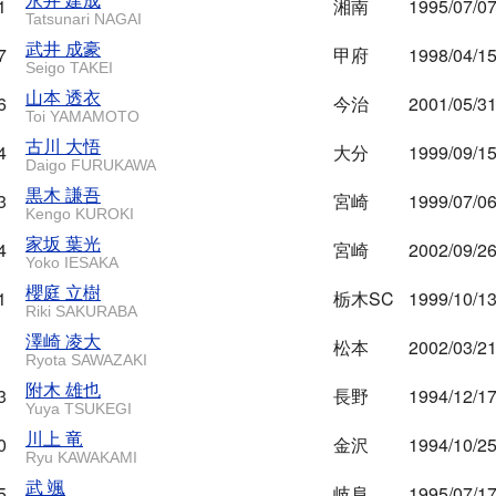
1
湘南
1995/07/0
Tatsunari NAGAI
武井 成豪
7
甲府
1998/04/1
Seigo TAKEI
山本 透衣
6
今治
2001/05/3
Toi YAMAMOTO
古川 大悟
4
大分
1999/09/1
Daigo FURUKAWA
黒木 謙吾
3
宮崎
1999/07/0
Kengo KUROKI
家坂 葉光
4
宮崎
2002/09/2
Yoko IESAKA
櫻庭 立樹
1
栃木SC
1999/10/1
Riki SAKURABA
澤崎 凌大
松本
2002/03/2
Ryota SAWAZAKI
附木 雄也
3
長野
1994/12/1
Yuya TSUKEGI
川上 竜
0
金沢
1994/10/2
Ryu KAWAKAMI
武 颯
5
岐阜
1995/07/1