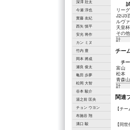
深澤 壯太
リーグ
今瀬 淳也
J2/J3
實藤 友紀
ルヴァ
西矢 慎平
天皇杯
その他
安光 将作
計
カン ミヌ
チー
竹内 豊
岡本 將成
チー
瀬良 俊太
富山
松本
亀田 歩夢
青森山
松岡 大智
計
谷本 駿介
関連
湯之前 匡央
チョン ウヨン
チー
布施谷 翔
溝口 駿
同世