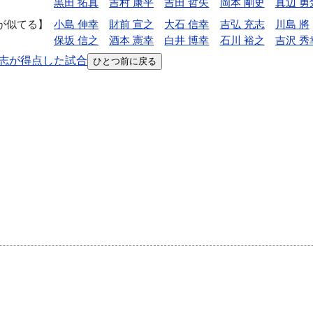
黒田 拓真
吉村 康平
吉田 哲矢
岡本 剛史
真辺 勇
が似てる
小島 伸幸
財前 宣之
大石 信幸
吉弘 充志
川島 將
保坂 信之
酒本 憲幸
白井 博幸
石川 裕之
吉沢 秀
志が得点した試合
ひとつ前に戻る