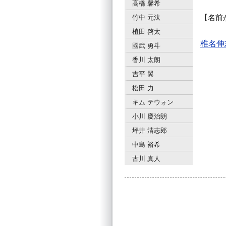
高橋 馨希
名前
竹中 元汰
植田 啓太
椎名伸
國武 勇斗
香川 太朗
吉平 翼
松田 力
キム テウォン
小川 慶治朗
坪井 清志郎
中島 裕希
古川 真人