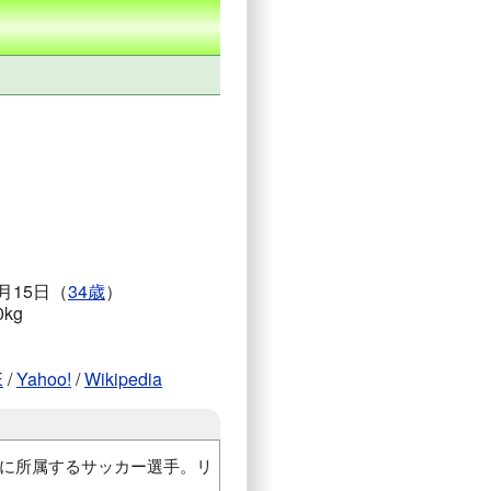
0月15日（
34歳
）
0kg
E
/
Yahoo!
/
Wikipedia
に所属するサッカー選手。リ