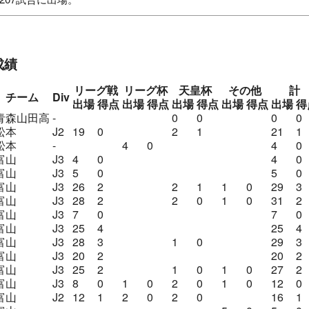
ュニアFC
札幌ジュニアFCユース
青森山田高
流通経済大
雅FC
カターレ富山
松本山雅FC
成績
リーグ戦
リーグ杯
天皇杯
その他
計
チーム
Div
出場
得点
出場
得点
出場
得点
出場
得点
出場
得
青森山田高
-
0
0
0
0
松本
J2
19
0
2
1
21
1
松本
-
4
0
4
0
富山
J3
4
0
4
0
富山
J3
5
0
5
0
富山
J3
26
2
2
1
1
0
29
3
富山
J3
28
2
2
0
1
0
31
2
富山
J3
7
0
7
0
富山
J3
25
4
25
4
富山
J3
28
3
1
0
29
3
富山
J3
20
2
20
2
富山
J3
25
2
1
0
1
0
27
2
富山
J3
8
0
1
0
2
0
1
0
12
0
富山
J2
12
1
2
0
2
0
16
1