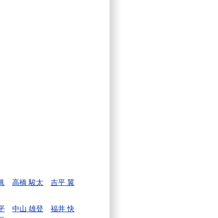
眞
高橋 駿太
吉平 翼
平
中山 雄登
福井 快