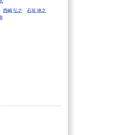
気
西嶋 弘之
石垣 徳之
幸