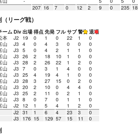
富山
-
5
0
5
0
207
16
7
0
12
2
9
0
235
18
別
（リーグ戦）
チーム
Div
出場
得点
先発
フル
サブ
警告
退場
松本
J2
19
0
1
0
22
1
0
富山
J3
4
0
4
3
0
0
0
富山
J3
5
0
4
2
1
1
0
富山
J3
26
2
18
10
1
0
0
富山
J3
28
2
26
22
1
2
0
富山
J3
7
0
3
1
4
0
0
富山
J3
25
4
19
4
1
0
0
富山
J3
28
3
27
15
0
2
0
富山
J3
20
2
10
0
4
4
0
富山
J3
25
2
11
0
2
1
0
富山
J3
8
0
7
0
1
1
0
富山
J2
12
1
5
4
1
2
0
J2
31
1
6
4
23
3
0
J3
176
15
129
57
15
11
0
別