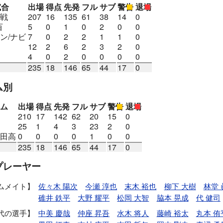
試合
出場
得点
先発
フル
サブ
警告
退場
戦
207
16
135
61
38
14
0
百
5
0
1
0
2
0
0
ン/ナビ
7
0
2
2
1
1
0
12
2
6
2
3
2
0
4
0
2
0
0
0
0
235
18
146
65
44
17
0
ム別
ム
出場
得点
先発
フル
サブ
警告
退場
210
17
142
62
20
15
0
25
1
4
3
23
2
0
田高
0
0
0
0
1
0
0
235
18
146
65
44
17
0
プレーヤー
ムメイト
佐々木 陽次
今瀬 淳也
末木 裕也
柳下 大樹
林堂 
碓井 鉄平
大野 耀平
松岡 大智
脇本 晃成
代 健司
代の選手
中美 慶哉
仲座 昇吾
水木 将人
藤崎 裕太
丸本 侑