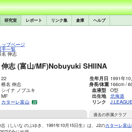
研究室
レポート
リンク集
倉庫
ヘルプ
トップページ
選手一覧
椎名 伸志
伸志 (富山/MF)
Nobuyuki SHIINA
22
生年月日
1991年1
椎名 伸志
身長/体重
166cm / 6
シイナ ノブユキ
血液型
O型
MF
出生地
北海道
カターレ富山
リンク
J.LEAGU
過去の所属クラブ
伸志（しいな のぶゆき、1991年10月15日生）は、J2の
カターレ富山
207試合に出場。