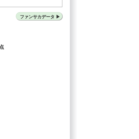
松本山雅FC
カターレ富山
ファンサカデータ
点