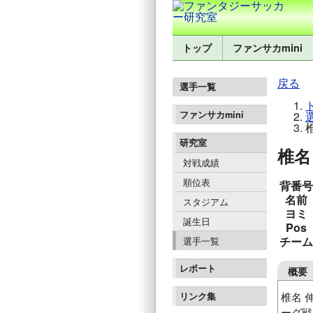
トップ
ファンサカmini
戻る
選手一覧
ファンサカmini
研究室
椎名 
対戦成績
順位表
背番号
名前
スタジアム
ヨミ
誕生日
Pos
チーム
選手一覧
レポート
概要
椎名 
リンク集
ーグ戦