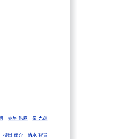
朗
赤星 魁麻
泉 光輝
柳田 優介
清水 智貴