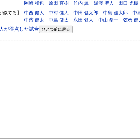
岡崎 和也
原田 直樹
竹内 翼
湯澤 聖人
田口 光樹
が似てる
中西 健人
中村 健人
中田 健太郎
中島 佳太郎
中
中濱 健太
中島 健太
永田 健人
中山 拳一
弦巻 健
人が得点した試合
ひとつ前に戻る