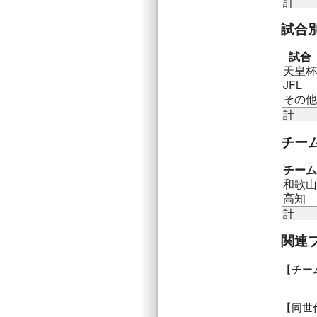
計
試合
試合
天皇杯
JFL
その他
計
チー
チーム
和歌山
高知
計
関連
チー
同世