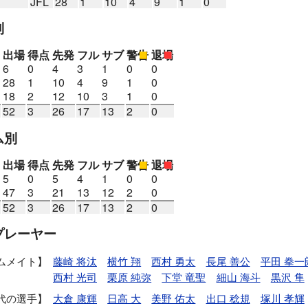
JFL
28
1
10
4
9
1
0
別
出場
得点
先発
フル
サブ
警告
退場
6
0
4
3
1
0
0
28
1
10
4
9
1
0
18
2
12
10
3
1
0
52
3
26
17
13
2
0
ム別
出場
得点
先発
フル
サブ
警告
退場
5
0
5
4
1
0
0
47
3
21
13
12
2
0
52
3
26
17
13
2
0
プレーヤー
ムメイト
藤崎 将汰
横竹 翔
西村 勇太
長尾 善公
平田 拳一
西村 光司
栗原 純弥
下堂 竜聖
細山 海斗
黒沢 隼
代の選手
大倉 康輝
日高 大
美野 佑太
出口 稔規
塚川 孝輝