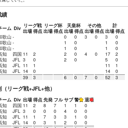
音高
環太平洋大
アルテリーヴォ和歌山
高知ユナイテッドSC
成績
ンターナショナルFC
リーグ戦
リーグ杯
天皇杯
その他
計
チーム
Div
出場
得点
出場
得点
出場
得点
出場
得点
出場
得点
和歌山
-
0
0
3
0
3
0
和歌山
-
1
0
1
0
和歌山
-
1
0
1
0
高知
四国
11
2
2
0
4
0
17
2
高知
JFL
3
0
2
0
5
0
高知
JFL
11
1
11
1
高知
JFL
14
0
14
0
39
3
6
0
7
0
52
3
別
（リーグ戦+JFL+他）
チーム
Div
出場
得点
先発
フル
サブ
警告
退場
高知
四国
11
2
8
7
1
1
0
高知
JFL
3
0
0
0
4
0
0
高知
JFL
11
1
7
3
3
1
0
高知
JFL
14
0
3
1
2
0
0