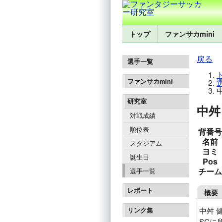
トップ
ファンサカmini
戻る
選手一覧
ファンサカmini
研究室
中舛 
対戦成績
順位表
背番号
名前
スタジアム
ヨミ
誕生日
Pos
チーム
選手一覧
レポート
概要
中舛 
リンク集
SCに