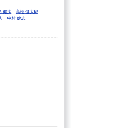
島 健汰
高松 健太郎
人
中村 健志