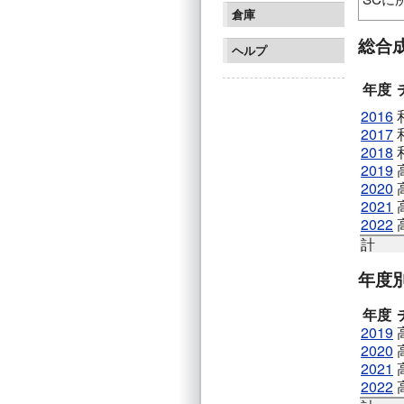
倉庫
広島観
総合
鎌倉イ
ヘルプ
年度
2016
2017
2018
2019
2020
2021
2022
計
年度
年度
2019
2020
2021
2022