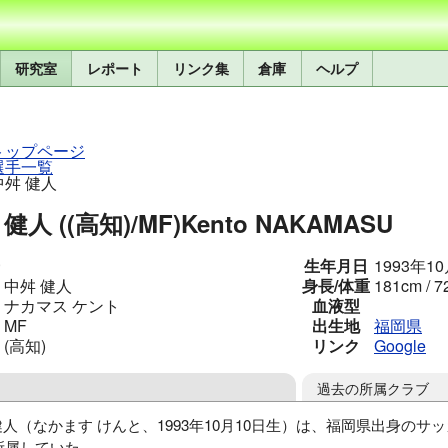
研究室
レポート
リンク集
倉庫
ヘルプ
トップページ
選手一覧
中舛 健人
健人 ((高知)/MF)
Kento NAKAMASU
生年月日
1993年1
中舛 健人
身長/体重
181cm / 7
ナカマス ケント
血液型
MF
出生地
福岡県
(高知)
リンク
Google
過去の所属クラブ
健人（なかます けんと、1993年10月10日生）は、福岡県出身の
所属していた。