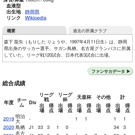
血液型
出生地
静岡県
リンク
Wikipedia
過去の所属クラブ
概要
森下 龍矢（もりした りょうや、1997年4月11日生）は、静岡
県出身のサッカー選手。サガン鳥栖、名古屋グランパスに所属
していた。リーグ戦120試合、日本代表3試合に出場。
掛川JFC01
ジュビロSS掛川
ジュビロ磐田U-18
ファンサカデータ
明治大
サガン鳥栖
名古屋グランパス
レギア ワルシャワ（ポーランド）
総合成績
リーグ
リーグ
天皇杯
その他
計
戦
杯
チー
年度
Div
ム
出
得
出
得
出
得
出
得
出
得
場
点
場
点
場
点
場
点
場
点
明治
2019
-
1
1
1
1
大
2020
鳥栖
J1
33
3
1
0
34
3
名古