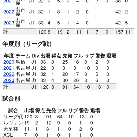
2021
J1
22
0
5
0
4
0
7
0
38
0
屋
名古
2022
J1
32
1
8
1
2
0
42
2
屋
名古
2023
J1
33
4
5
1
4
0
42
5
屋
計
120
8
19
2
11
1
7
0
157
11
年度別
（リーグ戦）
年度
チーム
Div
出場
得点
先発
フル
サブ
警告
退場
2020
鳥栖
J1
33
3
25
18
0
2
0
2021
名古屋
J1
22
0
8
3
10
0
0
2022
名古屋
J1
32
1
28
17
0
5
0
2023
名古屋
J1
33
4
30
26
0
6
0
計
J1
120
8
91
64
10
13
0
試合別
試合
出場
得点
先発
フル
サブ
警告
退場
リーグ戦
120
8
91
64
10
13
0
ルヴァン
19
2
12
9
0
1
0
天皇杯
11
1
3
1
0
2
0
ACL
7
0
1
0
1
1
0