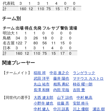
代表戦
3
1
3
1
4
0
0
計
160
12
110
75
15
17
0
チーム別
チーム
出場
得点
先発
フル
サブ
警告
退場
明治大
1
1
1
0
0
0
0
鳥栖
34
3
26
18
0
2
0
名古屋
122
7
80
56
11
15
0
日本
3
1
3
1
4
0
0
計
160
12
110
75
15
17
0
関連プレーヤー
チームメイト
稲垣 祥
中谷 進之介
ランゲラック
武田 洋平
藤井 陽也
マテウス カストロ
丸山 祐市
相馬 勇紀
柿谷 曜一朗
長澤 和輝
内田 宅哉
吉田 豊
同世代の選手
大西 遼太郎
山下 諒也
中村 帆高
小野寺 健也
佐藤 亮
安部 柊斗
中村 健人
中川 諒真
川上 優樹
瀬古 樹