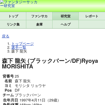
トップ
研究室
レポート
リンク集
倉庫
ヘルプ
戻る
トップページ
選手一覧
森下 龍矢
森下 龍矢 (ブラックバーン/DF)
Ryoya
MORISHITA
背番号
25
名前
森下 龍矢
ヨミ
モリシタ リョウヤ
Pos
DF
チーム
ブラックバーン
生年月日
1997年4月11日（29歳）
身長/体重
168cm / 69kg