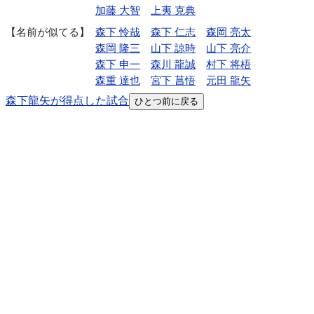
加藤 大智
上夷 克典
名前が似てる
森下 怜哉
森下 仁志
森岡 亮太
森岡 隆三
山下 諒時
山下 亮介
森下 申一
森川 龍誠
村下 将梧
森重 達也
宮下 菖悟
元田 龍矢
森下龍矢が得点した試合
ひとつ前に戻る