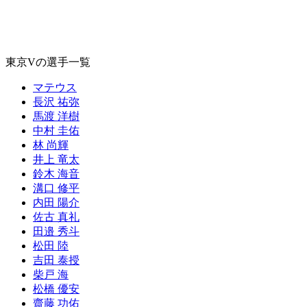
東京Vの選手一覧
マテウス
長沢 祐弥
馬渡 洋樹
中村 圭佑
林 尚輝
井上 竜太
鈴木 海音
溝口 修平
内田 陽介
佐古 真礼
田邉 秀斗
松田 陸
吉田 泰授
柴戸 海
松橋 優安
齋藤 功佑