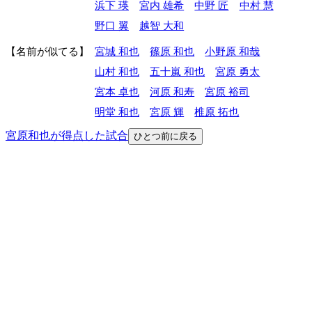
浜下 瑛
宮内 雄希
中野 匠
中村 慧
野口 翼
越智 大和
名前が似てる
宮城 和也
篠原 和也
小野原 和哉
山村 和也
五十嵐 和也
宮原 勇太
宮本 卓也
河原 和寿
宮原 裕司
明堂 和也
宮原 輝
椎原 拓也
宮原和也が得点した試合
ひとつ前に戻る