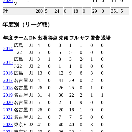
2026
-
15
0
15
0
V
計
280
5
24
0
18
0
29
0
351
5
年度別
（リーグ戦）
年度
チーム
Div
出場
得点
先発
フル
サブ
警告
退場
広島
J1
4
0
3
1
1
0
0
2014
J-22
J3
5
0
5
5
0
0
0
広島
J1
3
1
3
3
24
1
0
2015
J-22
J3
2
0
1
1
0
0
0
2016
広島
J1
13
0
12
9
6
3
0
2017
名古屋
J2
41
0
41
39
0
2
0
2018
名古屋
J1
26
0
26
25
0
1
0
2019
名古屋
J1
31
4
30
22
2
1
1
2020
名古屋
J1
5
0
2
1
9
0
0
2021
名古屋
J1
26
0
20
16
1
0
0
2022
名古屋
J1
21
0
7
7
5
0
0
2023
東京V
J2
41
0
40
40
0
3
0
2024
東京V
J1
30
0
26
22
1
3
0