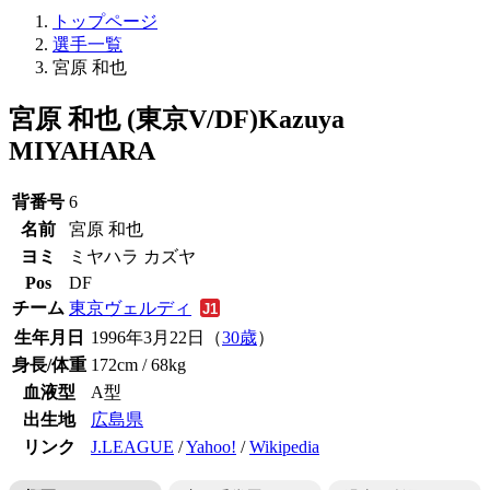
トップページ
選手一覧
宮原 和也
宮原 和也 (東京V/DF)
Kazuya
MIYAHARA
背番号
6
名前
宮原 和也
ヨミ
ミヤハラ カズヤ
Pos
DF
チーム
東京ヴェルディ
生年月日
1996年3月22日（
30歳
）
身長/体重
172cm / 68kg
血液型
A型
出生地
広島県
リンク
J.LEAGUE
/
Yahoo!
/
Wikipedia