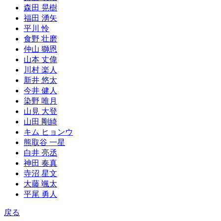
森田 晃樹
福田 湧矢
平川 怜
食野 壮磨
仲山 獅恩
山本 丈偉
川村 楽人
新井 悠太
今井 健人
染野 唯月
山見 大登
山田 剛綺
キム ヒョンウ
熊取谷 一星
白井 亮丞
神田 奏真
寺沼 星文
大藤 颯太
平尾 勇人
戻る