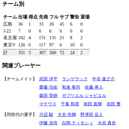
チーム別
チーム
出場
得点
先発
フル
サブ
警告
退場
広島
36
1
33
26
45
6
0
J-22
7
0
6
6
0
0
0
名古屋
182
4
151
131
21
8
2
東京V
126
0
117
97
6
10
0
計
351
5
307
260
72
24
2
関連プレーヤー
チームメイト
武田 洋平
ランゲラック
中谷 進之介
齋藤 功佑
和泉 竜司
佐藤 寿人
森田 晃樹
ガブリエル シャビエル
マテウス
千葉 和彦
前田 直輝
吉田 豊
同世代の選手
川辺 駿
大谷 尚輝
野津田 岳人
伊藤 克尚
白岡 ティモシィ
大谷 真史