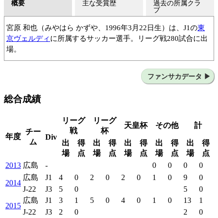
概要
主な受賞歴
過去の所属クラ
ブ
宮原 和也（みやはら かずや、1996年3月22日生）は、J1の
東
京ヴェルディ
に所属するサッカー選手。リーグ戦280試合に出
場。
佐東FC
サンフレッチェ広島Jrユース
サンフレッチェ広島ユース
サンフレッチェ広島
ファンサカデータ
名古屋グランパス
サンフレッチェ広島
総合成績
名古屋グランパス
サンフレッチェ広島
名古屋グランパス
リーグ
リーグ
天皇杯
その他
計
戦
杯
チー
年度
Div
ム
出
得
出
得
出
得
出
得
出
得
場
点
場
点
場
点
場
点
場
点
2013
広島
-
0
0
0
0
広島
J1
4
0
2
0
2
0
1
0
9
0
2014
J-22
J3
5
0
5
0
広島
J1
3
1
5
0
4
0
1
0
13
1
2015
J-22
J3
2
0
2
0