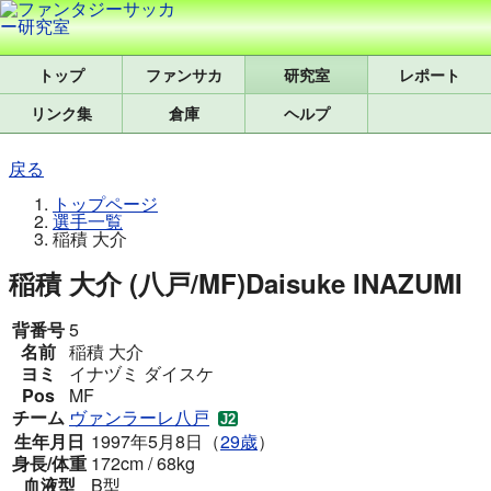
トップ
研究室
レポート
リンク集
倉庫
ヘルプ
戻る
トップページ
選手一覧
稲積 大介
稲積 大介 (八戸/MF)
Daisuke INAZUMI
背番号
5
名前
稲積 大介
ヨミ
イナヅミ ダイスケ
Pos
MF
チーム
ヴァンラーレ八戸
生年月日
1997年5月8日（
29歳
）
身長/体重
172cm / 68kg
血液型
B型