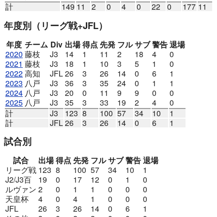
計
149
11
2
0
4
0
22
0
177
11
年度別
（リーグ戦+JFL）
年度
チーム
Div
出場
得点
先発
フル
サブ
警告
退場
2020
藤枝
J3
14
1
11
2
18
4
0
2021
藤枝
J3
18
1
10
3
5
1
0
2022
高知
JFL
26
3
26
14
0
6
1
2023
八戸
J3
36
3
35
24
0
1
1
2024
八戸
J3
20
0
11
9
9
0
0
2025
八戸
J3
35
3
33
19
2
4
0
計
J3
123
8
100
57
34
10
1
計
JFL
26
3
26
14
0
6
1
試合別
試合
出場
得点
先発
フル
サブ
警告
退場
リーグ戦
123
8
100
57
34
10
1
J2/J3百
19
0
17
12
0
1
0
ルヴァン
2
0
1
1
0
0
0
天皇杯
4
0
4
1
0
0
0
JFL
26
3
26
14
0
6
1