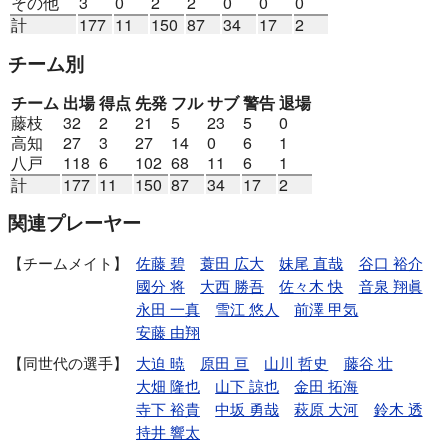
その他
3
0
2
2
0
0
0
計
177
11
150
87
34
17
2
チーム別
チーム
出場
得点
先発
フル
サブ
警告
退場
藤枝
32
2
21
5
23
5
0
高知
27
3
27
14
0
6
1
八戸
118
6
102
68
11
6
1
計
177
11
150
87
34
17
2
関連プレーヤー
チームメイト
佐藤 碧
蓑田 広大
妹尾 直哉
谷口 裕介
國分 将
大西 勝吾
佐々木 快
音泉 翔眞
永田 一真
雪江 悠人
前澤 甲気
安藤 由翔
同世代の選手
大迫 暁
原田 亘
山川 哲史
藤谷 壮
大畑 隆也
山下 諒也
金田 拓海
寺下 裕貴
中坂 勇哉
萩原 大河
鈴木 透
持井 響太