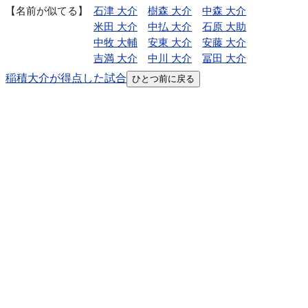
名前が似てる
石津 大介
樹森 大介
中森 大介
米田 大介
中払 大介
石原 大助
中牧 大輔
安東 大介
安藤 大介
吉満 大介
中川 大介
冨田 大介
稲積大介が得点した試合
ひとつ前に戻る