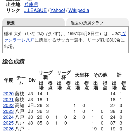
出生地
兵庫県
リンク
J.LEAGUE
/
Yahoo!
/
Wikipedia
過去の所属クラブ
概要
稲積 大介（いなづみ だいすけ、1997年5月8日生）は、J2の
ヴ
ァンラーレ八戸
に所属するサッカー選手。リーグ戦123試合に
出場。
山田SSD
ヴィッセル神戸U-15
滝川二高
総合成績
日本体育大
藤枝MYFC
高知ユナイテッドSC
リーグ
リーグ
天皇杯
その他
計
戦
杯
チー
年度
Div
ム
出
得
出
得
出
得
出
得
出
得
場
点
場
点
場
点
場
点
場
点
2020
藤枝
J3
14
1
14
1
2021
藤枝
J3
18
1
18
1
2022
高知
JFL
26
3
1
0
27
3
2023
八戸
J3
36
3
1
0
1
0
38
3
2024
八戸
J3
20
0
1
0
2
0
1
0
24
0
2025
八戸
J3
35
3
1
0
1
0
37
3
2026
八戸
-
19
0
19
0