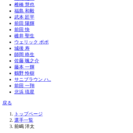
椎橋 慧也
福島 和毅
武本 匠平
前田 陽輝
前田 快
碓井 聖生
ウェリック ポポ
城後 寿
師岡 柊生
佐藤 颯之介
藤本 一輝
鶴野 怜樹
サニブラウン ハ..
前田 一翔
北浜 琉星
戻る
トップページ
選手一覧
前嶋 洋太