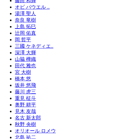
藤田 和輝
オビ パウエル ..
湯澤 聖人
奈良 竜樹
上島 拓巳
辻岡 佑真
岡 哲平
三國 ケネディエ..
深澤 大輝
山脇 樺織
田代 雅也
宮 大樹
橋本 悠
坂井 悠飛
藤川 虎三
重見 柾斗
奥野 耕平
見木 友哉
名古 新太郎
秋野 央樹
オリオール ロメウ
北島 祐二