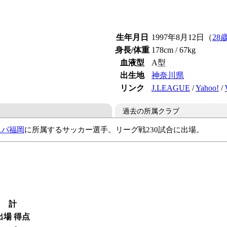
生年月日
1997年8月12日（
28
身長/体重
178cm / 67kg
血液型
A型
出生地
神奈川県
リンク
J.LEAGUE
/
Yahoo!
/
過去の所属クラブ
スパ福岡
に所属するサッカー選手。リーグ戦230試合に出場。
FC
カターレ富山
横浜FC
水戸ホーリーホック
横浜FC
計
出場
得点