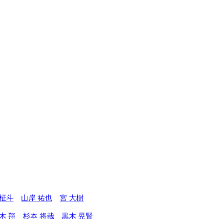
 柾斗
山岸 祐也
宮 大樹
木 翔
杉本 将哉
黒木 晃賢