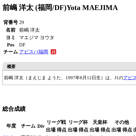
前嶋 洋太 (福岡/DF)
Yota MAEJIMA
背番号
29
名前
前嶋 洋太
ヨミ
マエジマ ヨウタ
Pos
DF
チーム
アビスパ福岡
概要
前嶋 洋太（まえじま ようた、1997年8月12日生）は、J1の
アビ
横浜FCJrユース
横浜FCユース
横浜FC
カターレ富山
横浜
総合成績
リーグ戦
リーグ杯
天皇杯
その他
年度
チーム
Div
出場
得点
出場
得点
出場
得点
出場
得点