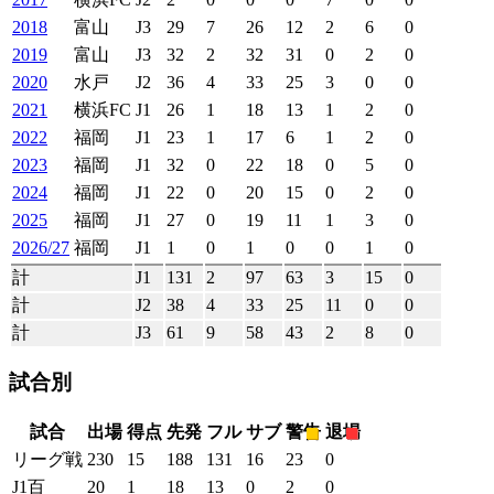
2018
富山
J3
29
7
26
12
2
6
0
2019
富山
J3
32
2
32
31
0
2
0
2020
水戸
J2
36
4
33
25
3
0
0
2021
横浜FC
J1
26
1
18
13
1
2
0
2022
福岡
J1
23
1
17
6
1
2
0
2023
福岡
J1
32
0
22
18
0
5
0
2024
福岡
J1
22
0
20
15
0
2
0
2025
福岡
J1
27
0
19
11
1
3
0
2026/27
福岡
J1
1
0
1
0
0
1
0
計
J1
131
2
97
63
3
15
0
計
J2
38
4
33
25
11
0
0
計
J3
61
9
58
43
2
8
0
試合別
試合
出場
得点
先発
フル
サブ
警告
退場
リーグ戦
230
15
188
131
16
23
0
J1百
20
1
18
13
0
2
0