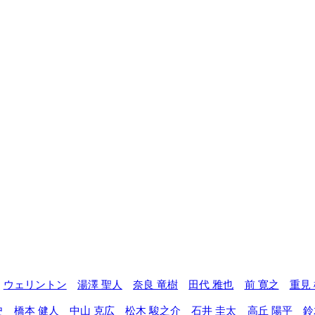
ウェリントン
湯澤 聖人
奈良 竜樹
田代 雅也
前 寛之
重見
史
橋本 健人
中山 克広
松木 駿之介
石井 圭太
高丘 陽平
鈴