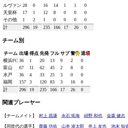
ルヴァン
28
0
16
14
1
1
0
天皇杯
17
1
12
8
0
0
0
その他
1
2
1
0
0
0
0
計
296
19
235
166
17
26
0
チーム別
チーム
出場
得点
先発
フル
サブ
警告
退場
横浜FC
36
1
20
13
9
2
0
富山
67
11
62
45
2
8
0
水戸
36
4
33
25
3
0
0
福岡
157
3
120
83
3
16
0
計
296
19
235
166
17
26
0
関連プレーヤー
チームメイト
村上 昌謙
永石 拓海
紺野 和也
金森 健志
同世代の選手
齋藤 功佑
山本 凌太郎
井上 友也
池末 知