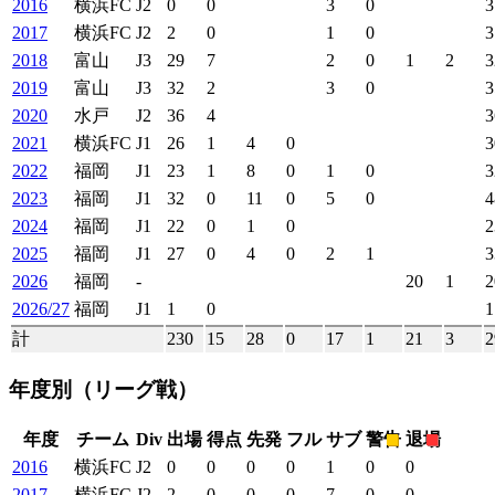
2016
横浜FC
J2
0
0
3
0
3
2017
横浜FC
J2
2
0
1
0
3
2018
富山
J3
29
7
2
0
1
2
3
2019
富山
J3
32
2
3
0
3
2020
水戸
J2
36
4
3
2021
横浜FC
J1
26
1
4
0
3
2022
福岡
J1
23
1
8
0
1
0
3
2023
福岡
J1
32
0
11
0
5
0
4
2024
福岡
J1
22
0
1
0
2
2025
福岡
J1
27
0
4
0
2
1
3
2026
福岡
-
20
1
2
2026/27
福岡
J1
1
0
1
計
230
15
28
0
17
1
21
3
2
年度別
（リーグ戦）
年度
チーム
Div
出場
得点
先発
フル
サブ
警告
退場
2016
横浜FC
J2
0
0
0
0
1
0
0
2017
横浜FC
J2
2
0
0
0
7
0
0