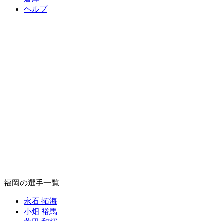
ヘルプ
福岡の選手一覧
永石 拓海
小畑 裕馬