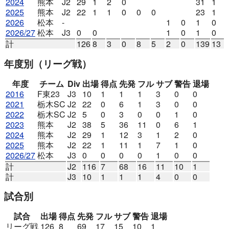
2024
熊本
J2
29
1
2
0
31
1
2025
熊本
J2
22
1
1
0
0
0
23
1
2026
松本
-
1
0
1
0
2026/27
松本
J3
0
0
1
0
1
0
計
126
8
3
0
8
5
2
0
139
13
年度別
（リーグ戦）
年度
チーム
Div
出場
得点
先発
フル
サブ
警告
退場
2016
F東23
J3
10
1
1
1
3
0
0
2021
栃木SC
J2
22
0
6
1
3
0
0
2022
栃木SC
J2
5
0
3
0
0
1
0
2023
熊本
J2
38
5
36
11
0
6
1
2024
熊本
J2
29
1
12
3
1
2
0
2025
熊本
J2
22
1
11
1
7
1
0
2026/27
松本
J3
0
0
0
0
1
0
0
計
J2
116
7
68
16
11
10
1
計
J3
10
1
1
1
4
0
0
試合別
試合
出場
得点
先発
フル
サブ
警告
退場
リーグ戦
126
8
69
17
15
10
1