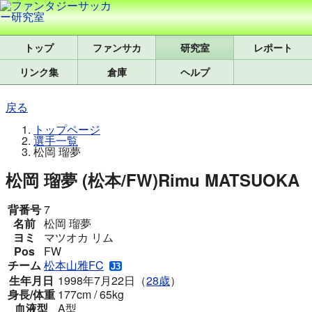
トップ
研究室
レポート
リンク集
倉庫
ヘルプ
戻る
トップページ
選手一覧
松岡 瑠夢
松岡 瑠夢 (松本/FW)
Rimu MATSUOKA
背番号
7
名前
松岡 瑠夢
ヨミ
マツオカ リム
Pos
FW
チーム
松本山雅FC
生年月日
1998年7月22日（
28歳
）
身長/体重
177cm / 65kg
血液型
A型