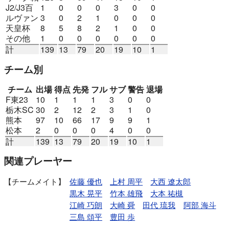
J2/J3百
1
0
0
0
3
0
0
ルヴァン
3
0
2
1
0
0
0
天皇杯
8
5
8
2
1
0
0
その他
1
0
0
0
0
0
0
計
139
13
79
20
19
10
1
チーム別
チーム
出場
得点
先発
フル
サブ
警告
退場
F東23
10
1
1
1
3
0
0
栃木SC
30
2
12
2
3
1
0
熊本
97
10
66
17
9
9
1
松本
2
0
0
0
4
0
0
計
139
13
79
20
19
10
1
関連プレーヤー
チームメイト
佐藤 優也
上村 周平
大西 遼太郎
黒木 晃平
竹本 雄飛
大本 祐槻
江崎 巧朗
大崎 舜
田代 琉我
阿部 海斗
三島 頌平
豊田 歩