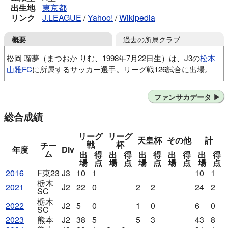
出生地
東京都
リンク
J.LEAGUE
/
Yahoo!
/
Wikipedia
過去の所属クラブ
概要
松岡 瑠夢（まつおか りむ、1998年7月22日生）は、J3の
松本
山雅FC
に所属するサッカー選手。リーグ戦126試合に出場。
スクデットSC
FC東京U-15むさし
FC東京U-18
ファンサカデータ
慶応大
栃木SC
ロアッソ熊本
総合成績
リーグ
リーグ
天皇杯
その他
計
戦
杯
チー
年度
Div
ム
出
得
出
得
出
得
出
得
出
得
場
点
場
点
場
点
場
点
場
点
2016
F東23
J3
10
1
10
1
栃木
2021
J2
22
0
2
2
24
2
SC
栃木
2022
J2
5
0
1
0
6
0
SC
2023
熊本
J2
38
5
5
3
43
8