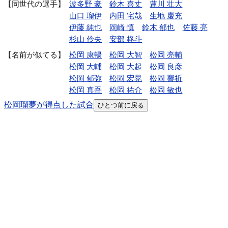
同世代の選手
波多野 豪
鈴木 喜丈
蓮川 壮大
山口 瑠伊
内田 宅哉
生地 慶充
伊藤 純也
岡崎 慎
鈴木 郁也
佐藤 亮
杉山 伶央
安部 柊斗
名前が似てる
松岡 康暢
松岡 大智
松岡 亮輔
松岡 大輔
松岡 大起
松岡 良彦
松岡 郁弥
松岡 宏晃
松岡 響祈
松岡 真吾
松岡 祐介
松岡 敏也
松岡瑠夢が得点した試合
ひとつ前に戻る