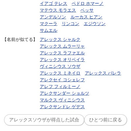
イアゴ テレス
ペドロ ホマーノ
マテウス モラエス
ベッサ
アンデルソン
ルーカス ヒアン
マクーラ
リンコン
エジウソン
サムエル
名前が似てる
アレックス シャルク
アレックス ムラーリャ
アレックス ラファエル
アレックス オリベイラ
ヴィニシウス ソウザ
アレックス ミネイロ
アレックス バレラ
アレクセイ コシェレフ
アレフ フィルミーノ
アレクサンダー ショルツ
マルクス ヴィニシウス
アレクサンドレ ゲデス
アレックスソウザが得点した試合
ひとつ前に戻る