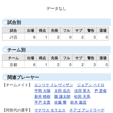
データなし
試合別
試合
出場
得点
先発
フル
サブ
警告
退場
J1百
6
1
2
0
2
3
0
チーム別
チーム
出場
得点
先発
フル
サブ
警告
退場
京都
6
1
2
0
2
3
0
関連プレーヤー
チームメイト
エンリケ トレヴィザン
ジョアン ペドロ
平岡 大陽
太田 岳志
須貝 英大
尹 星俊
新井 晴樹
圍 謙太朗
松田 天馬
平戸 太貴
佐藤 響
鈴木 義宜
同世代の選手
マテウス モラエス
チアゴ アンドラーデ