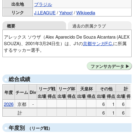
出生地
ブラジル
リンク
J.LEAGUE
/
Yahoo!
/
Wikipedia
過去の所属クラブ
概要
アレックス ソウザ（Alex Aparecido De Souza Alcantara (ALEX
SOUZA)、2001年3月24日生）は、J1の
京都サンガF.C.
に所属
するサッカー選手。
FCヘゲルマン（リトアニア）
ボルスポル（トルコ）
ファンサカデータ
FCヘゲルマン（リトアニア）
トゥラン トヴズIK（アゼルバイジャン）
総合成績
リーグ戦
リーグ杯
天皇杯
その他
計
年度
チーム
Div
出場
得点
出場
得点
出場
得点
出場
得点
出場
得
2026
京都
-
6
1
6
計
6
1
6
年度別
（リーグ戦）