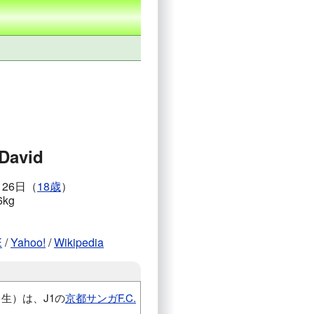
 David
月26日（
18歳
）
6kg
E
/
Yahoo!
/
Wikipedia
26日生）は、J1の
京都サンガF.C.