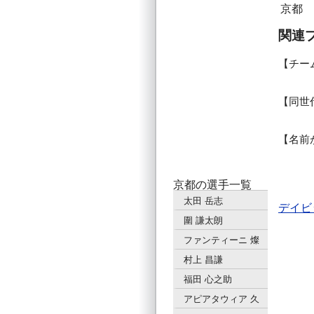
京都
関連
チー
同世
名前
京都の選手一覧
太田 岳志
デイビ
圍 謙太朗
ファンティーニ 燦
村上 昌謙
福田 心之助
アピアタウィア 久