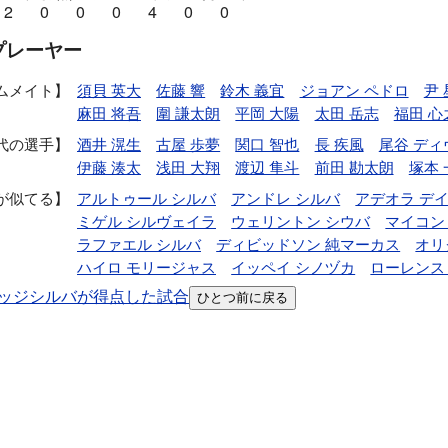
2
0
0
0
4
0
0
プレーヤー
ムメイト
須貝 英大
佐藤 響
鈴木 義宜
ジョアン ペドロ
尹
麻田 将吾
圍 謙太朗
平岡 大陽
太田 岳志
福田 心
代の選手
酒井 滉生
古屋 歩夢
関口 智也
長 疾風
尾谷 デ
伊藤 湊太
浅田 大翔
渡辺 隼斗
前田 勘太朗
塚本 
が似てる
アルトゥール シルバ
アンドレ シルバ
アデオラ デ
ミゲル シルヴェイラ
ウェリントン シウバ
マイコン
ラファエル シルバ
ディビッドソン 純マーカス
オリ
ハイロ モリージャス
イッペイ シノヅカ
ローレンス
ッジシルバが得点した試合
ひとつ前に戻る