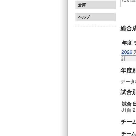
倉庫
カナンE
ヘルプ
総合
年度
2026
計
年度
データ
試合
試合
J1百
2
チー
チーム