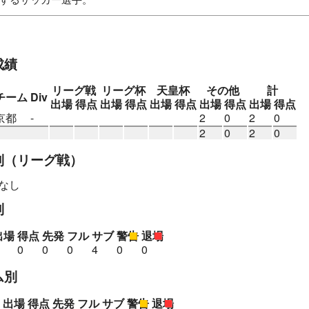
C U-20（ブラジル）
ボタフォゴU20（ブラジル）
カナンEC 
成績
リーグ戦
リーグ杯
天皇杯
その他
計
チーム
Div
出場
得点
出場
得点
出場
得点
出場
得点
出場
得点
京都
-
2
0
2
0
2
0
2
0
別
（リーグ戦）
なし
別
出場
得点
先発
フル
サブ
警告
退場
0
0
0
4
0
0
ム別
出場
得点
先発
フル
サブ
警告
退場