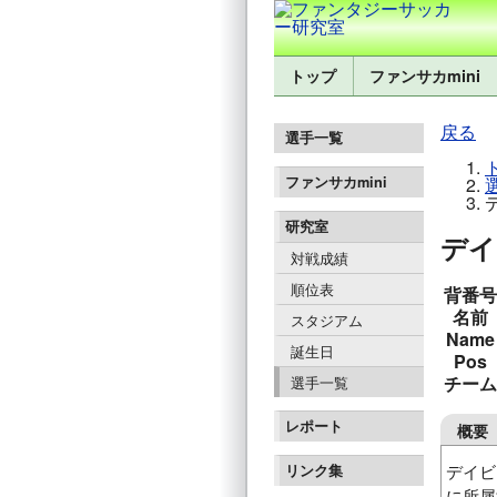
トップ
ファンサカmini
戻る
選手一覧
ファンサカmini
研究室
デイ
対戦成績
順位表
背番号
名前
スタジアム
Name
誕生日
Pos
チーム
選手一覧
レポート
概要
デイビッ
リンク集
に所属