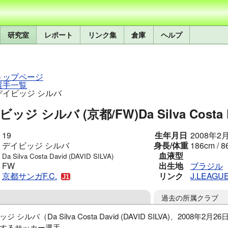
研究室
レポート
リンク集
倉庫
ヘルプ
トップページ
選手一覧
デイビッジ シルバ
ビッジ シルバ (京都/FW)
Da Silva Costa
19
生年月日
2008年2
デイビッジ シルバ
身長/体重
186cm / 8
血液型
Da Silva Costa David (DAVID SILVA)
FW
出生地
ブラジル
京都サンガF.C.
リンク
J.LEAGU
過去の所属クラブ
ジ シルバ（Da Silva Costa David (DAVID SILVA)、2008年2月
するサッカー選手。