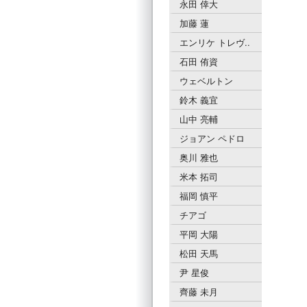
永田 倖大
加藤 蓮
エンリケ トレヴ..
石田 侑資
ウェベルトン
鈴木 義宜
山中 亮輔
ジョアン ペドロ
奥川 雅也
米本 拓司
福岡 慎平
チアゴ
平岡 大陽
松田 天馬
尹 星俊
齊藤 未月