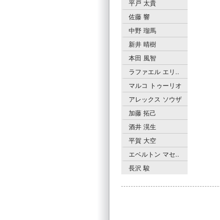
平戸 太貴
佐藤 響
中野 瑠馬
新井 晴樹
本田 風智
ラファエル エリ..
マルコ トゥーリオ
アレックス ソウザ
加藤 拓己
酒井 滉生
平賀 大空
エベルトン マセ..
長沢 駿