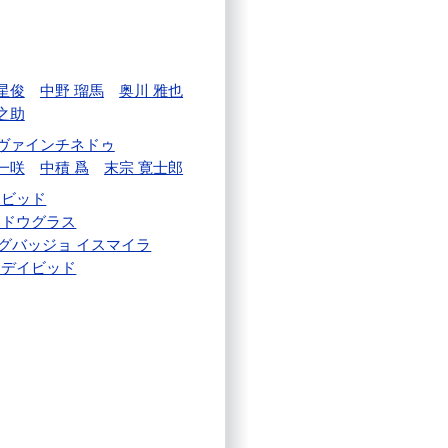
 星俊
中野 瑠馬
奥川 雅也
之助
ィヴァインチネドゥ
一咲
中積 爲
末宗 寛士郎
イビッド
 ドウグラス
グバッジョ イスマイラ
 デイビッド