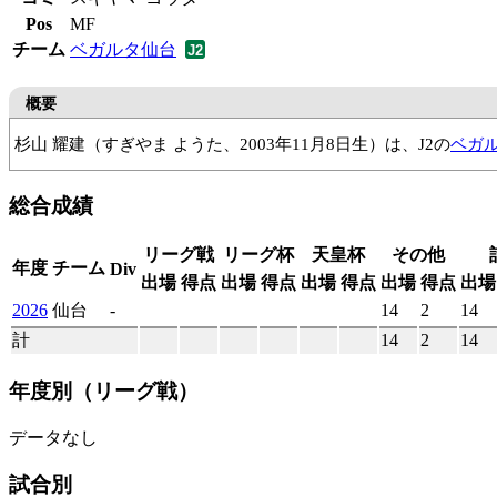
Pos
MF
チーム
ベガルタ仙台
概要
杉山 耀建（すぎやま ようた、2003年11月8日生）は、J2の
ベガ
EC FUJIMINO
大宮アルディージャU12
EC JOGADOR
狭山
総合成績
リーグ戦
リーグ杯
天皇杯
その他
年度
チーム
Div
出場
得点
出場
得点
出場
得点
出場
得点
出場
2026
仙台
-
14
2
14
計
14
2
14
年度別
（リーグ戦）
データなし
試合別