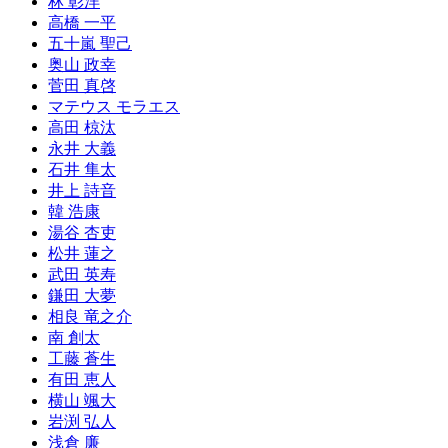
林 彰洋
高橋 一平
五十嵐 聖己
奥山 政幸
菅田 真啓
マテウス モラエス
高田 椋汰
永井 大義
石井 隼太
井上 詩音
韓 浩康
湯谷 杏吏
松井 蓮之
武田 英寿
鎌田 大夢
相良 竜之介
南 創太
工藤 蒼生
有田 恵人
横山 颯大
岩渕 弘人
浅倉 廉