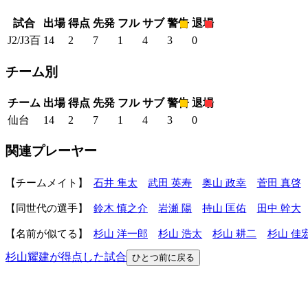
試合
出場
得点
先発
フル
サブ
警告
退場
J2/J3百
14
2
7
1
4
3
0
チーム別
チーム
出場
得点
先発
フル
サブ
警告
退場
仙台
14
2
7
1
4
3
0
関連プレーヤー
チームメイト
石井 隼太
武田 英寿
奥山 政幸
菅田 真啓
同世代の選手
鈴木 慎之介
岩瀬 陽
持山 匡佑
田中 幹大
名前が似てる
杉山 洋一郎
杉山 浩太
杉山 耕二
杉山 佳
杉山耀建が得点した試合
ひとつ前に戻る