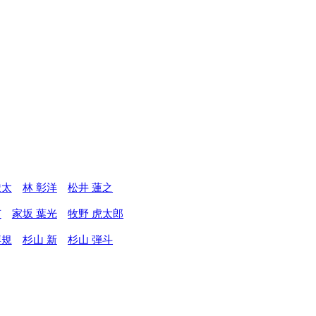
駿太
林 彰洋
松井 蓮之
吏
家坂 葉光
牧野 虎太郎
博規
杉山 新
杉山 弾斗