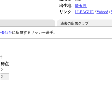
出生地
埼玉県
リンク
J.LEAGUE
/
Yahoo!
/
過去の所属クラブ
ルタ仙台
に所属するサッカー選手。
ヶ丘高
中央大
計
得点
2
2