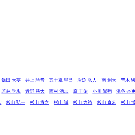
鎌田 大夢
井上 詩音
五十嵐 聖己
岩渕 弘人
南 創太
荒木 
若林 学歩
近野 勝大
西村 湧志
原 圭佑
小川 嵩翔
湯谷 杏
宏
杉山 弘一
杉山 貴之
杉山 誠
杉山 力裕
杉山 直宏
杉山 