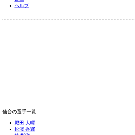
ヘルプ
仙台の選手一覧
堀田 大暉
松澤 香輝