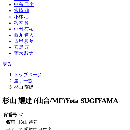
中島 元彦
宮崎 鴻
小林 心
梅木 翼
中田 有祐
西丸 道人
古屋 歩夢
安野 匠
荒木 駿太
戻る
トップページ
選手一覧
杉山 耀建
杉山 耀建 (仙台/MF)
Yota SUGIYAMA
背番号
37
名前
杉山 耀建
ヨミ
スギヤマ ヨウタ