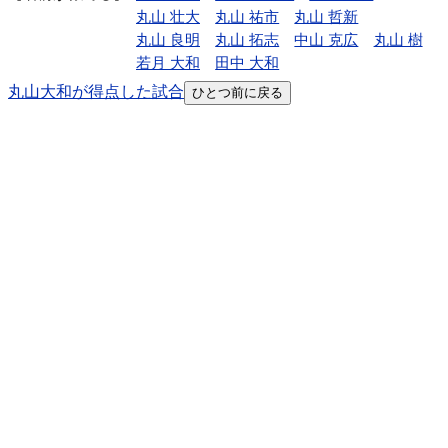
丸山 壮大
丸山 祐市
丸山 哲新
丸山 良明
丸山 拓志
中山 克広
丸山 樹
若月 大和
田中 大和
丸山大和が得点した試合
ひとつ前に戻る