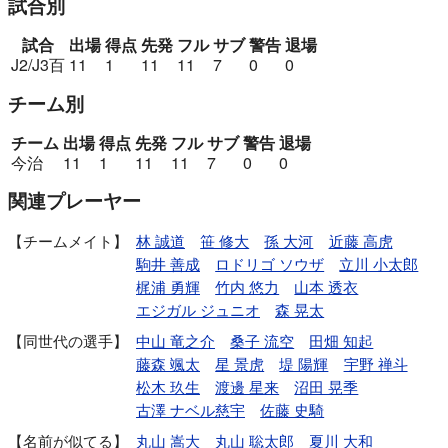
試合別
試合
出場
得点
先発
フル
サブ
警告
退場
J2/J3百
11
1
11
11
7
0
0
チーム別
チーム
出場
得点
先発
フル
サブ
警告
退場
今治
11
1
11
11
7
0
0
関連プレーヤー
チームメイト
林 誠道
笹 修大
孫 大河
近藤 高虎
駒井 善成
ロドリゴ ソウザ
立川 小太郎
梶浦 勇輝
竹内 悠力
山本 透衣
エジガル ジュニオ
森 晃太
同世代の選手
中山 竜之介
桑子 流空
田畑 知起
藤森 颯太
星 景虎
堤 陽輝
宇野 禅斗
松木 玖生
渡邊 星来
沼田 晃季
古澤 ナベル慈宇
佐藤 史騎
名前が似てる
丸山 嵩大
丸山 聡太郎
夏川 大和