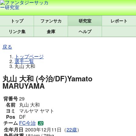
トップ
研究室
レポート
リンク集
倉庫
ヘルプ
戻る
トップページ
選手一覧
丸山 大和
丸山 大和 (今治/DF)
Yamato
MARUYAMA
背番号
29
名前
丸山 大和
ヨミ
マルヤマ ヤマト
Pos
DF
チーム
FC今治
生年月日
2003年12月11日（
22歳
）
身長/体重
181cm / 78kg