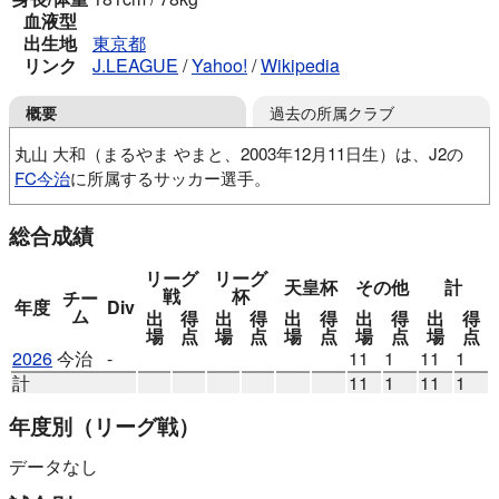
血液型
出生地
東京都
リンク
J.LEAGUE
/
Yahoo!
/
Wikipedia
過去の所属クラブ
概要
丸山 大和（まるやま やまと、2003年12月11日生）は、J2の
FC今治
に所属するサッカー選手。
PIONEIRO
クリアージュFC
青森山田高
東海大
総合成績
リーグ
リーグ
天皇杯
その他
計
戦
杯
チー
年度
Div
ム
出
得
出
得
出
得
出
得
出
得
場
点
場
点
場
点
場
点
場
点
2026
今治
-
11
1
11
1
計
11
1
11
1
年度別
（リーグ戦）
データなし