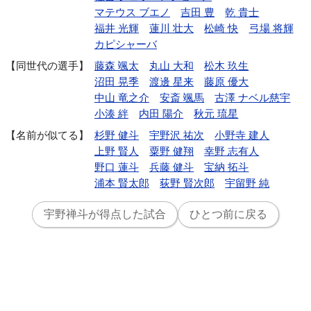
マテウス ブエノ
吉田 豊
乾 貴士
福井 光輝
蓮川 壮大
松崎 快
弓場 将輝
カピシャーバ
同世代の選手
藤森 颯太
丸山 大和
松木 玖生
沼田 晃季
渡邊 星来
藤原 優大
中山 竜之介
安斎 颯馬
古澤 ナベル慈宇
小湊 絆
内田 陽介
秋元 琉星
名前が似てる
杉野 健斗
宇野沢 祐次
小野寺 建人
上野 賢人
粟野 健翔
幸野 志有人
野口 蓮斗
兵藤 健斗
宝納 拓斗
浦本 賢太郎
荻野 賢次郎
宇留野 純
宇野禅斗が得点した試合
ひとつ前に戻る