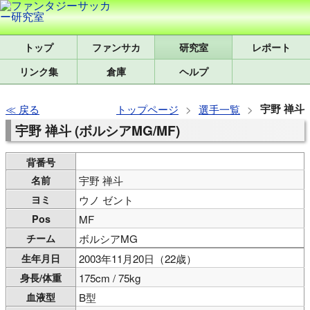
トップ
研究室
レポート
リンク集
倉庫
ヘルプ
宇野 禅斗
戻る
トップページ
選手一覧
宇野 禅斗 (ボルシアMG/MF)
背番号
名前
宇野 禅斗
ヨミ
ウノ ゼント
Pos
MF
チーム
ボルシアMG
生年月日
2003年11月20日（22歳）
身長/体重
175cm / 75kg
血液型
B型