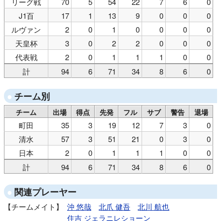
リーグ戦
70
5
54
22
7
6
0
J1百
17
1
13
9
0
0
0
ルヴァン
2
0
1
0
0
0
0
天皇杯
3
0
2
2
0
0
0
代表戦
2
0
1
1
1
0
0
計
94
6
71
34
8
6
0
チーム別
チーム
出場
得点
先発
フル
サブ
警告
退場
町田
35
3
19
12
7
3
0
清水
57
3
51
21
0
3
0
日本
2
0
1
1
1
0
0
計
94
6
71
34
8
6
0
関連プレーヤー
チームメイト
沖 悠哉
北爪 健吾
北川 航也
住吉 ジェラニレショーン