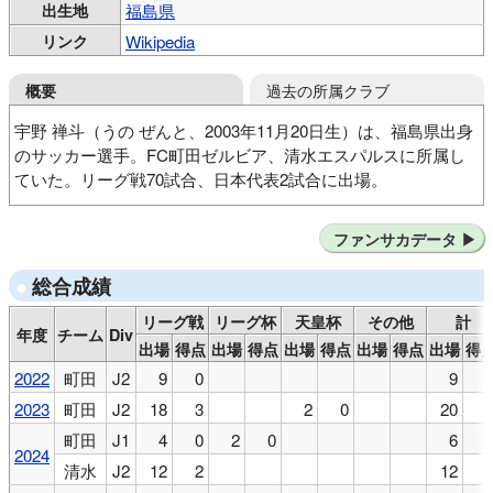
出生地
福島県
リンク
Wikipedia
過去の所属クラブ
概要
宇野 禅斗（うの ぜんと、2003年11月20日生）は、福島県出身
のサッカー選手。FC町田ゼルビア、清水エスパルスに所属し
ていた。リーグ戦70試合、日本代表2試合に出場。
福島ユナイテッドFCU-12
青森山田中
青森山田高
ファンサカデータ
FC町田ゼルビア
清水エスパルス
FC町田ゼルビア
清水エスパルス
総合成績
リーグ戦
リーグ杯
天皇杯
その他
計
年度
チーム
Div
出場
得点
出場
得点
出場
得点
出場
得点
出場
得
2022
町田
J2
9
0
9
2023
町田
J2
18
3
2
0
20
町田
J1
4
0
2
0
6
2024
清水
J2
12
2
12