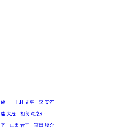
 健一
上村 周平
李 泰河
藤 大晟
相良 竜之介
修平
山田 晋平
富田 峻介