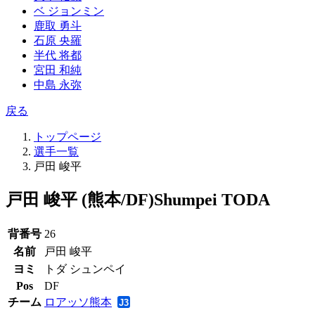
ベ ジョンミン
鹿取 勇斗
石原 央羅
半代 将都
宮田 和純
中島 永弥
戻る
トップページ
選手一覧
戸田 峻平
戸田 峻平 (熊本/DF)
Shumpei TODA
背番号
26
名前
戸田 峻平
ヨミ
トダ シュンペイ
Pos
DF
チーム
ロアッソ熊本