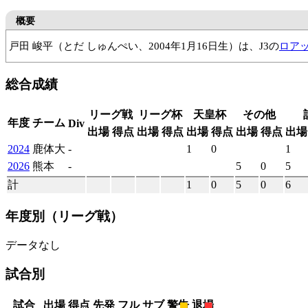
概要
戸田 峻平（とだ しゅんぺい、2004年1月16日生）は、J3の
ロア
太陽SC国分
F.C cuore
サガン鳥栖U-18
鹿屋体育大
総合成績
リーグ戦
リーグ杯
天皇杯
その他
年度
チーム
Div
出場
得点
出場
得点
出場
得点
出場
得点
出場
2024
鹿体大
-
1
0
1
2026
熊本
-
5
0
5
計
1
0
5
0
6
年度別
（リーグ戦）
データなし
試合別
試合
出場
得点
先発
フル
サブ
警告
退場