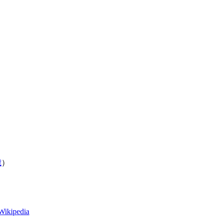
歳
）
Wikipedia