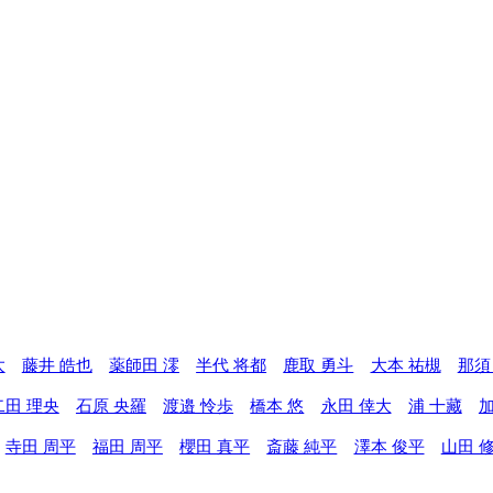
太
藤井 皓也
薬師田 澪
半代 将都
鹿取 勇斗
大本 祐槻
那須
二田 理央
石原 央羅
渡邉 怜歩
橋本 悠
永田 倖大
浦 十藏
加
寺田 周平
福田 周平
櫻田 真平
斎藤 純平
澤本 俊平
山田 