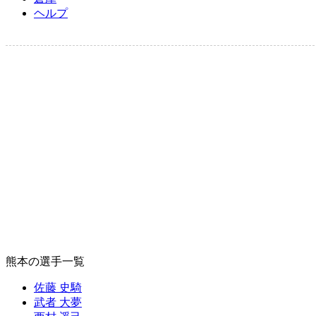
ヘルプ
熊本の選手一覧
佐藤 史騎
武者 大夢