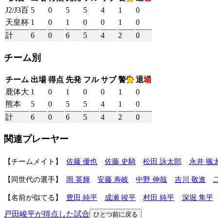
J2/J3百
5
0
5
5
4
1
0
天皇杯
1
0
1
0
0
1
0
計
6
0
6
5
4
2
0
チーム別
チーム
出場
得点
先発
フル
サブ
警告
退場
鹿体大
1
0
1
0
0
1
0
熊本
5
0
5
5
4
1
0
計
6
0
6
5
4
2
0
関連プレーヤー
チームメイト
佐藤 優也
佐藤 史騎
松田 詠太郎
永井 颯
同世代の選手
岡 英輝
安藤 寿岐
中野 伸哉
吉川 敬進
名前が似てる
豊田 純平
成瀬 竣平
村田 純平
深堀 隼平
戸田峻平が得点した試合
ひとつ前に戻る