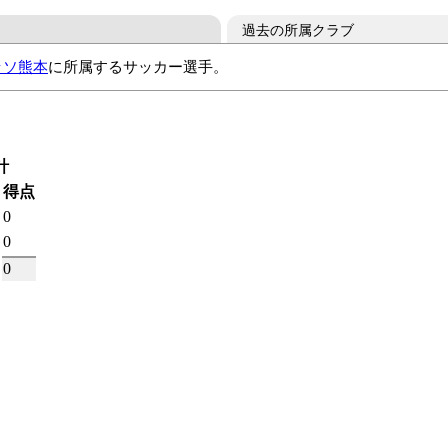
過去の所属クラブ
ッソ熊本
に所属するサッカー選手。
計
得点
0
0
0