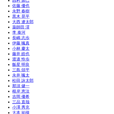
西村 遥己
佐藤 優也
永野 春樹
黒木 晃平
大西 遼太郎
薬師田 澪
李 泰河
長嶋 志歩
伊藤 颯真
小林 慶太
藤井 皓也
渡邉 怜歩
飯星 明良
三島 頌平
永井 颯太
松田 詠太郎
那須 健一
根岸 恵汰
吉岡 優希
三品 直哉
小澤 秀充
大本 祐槻