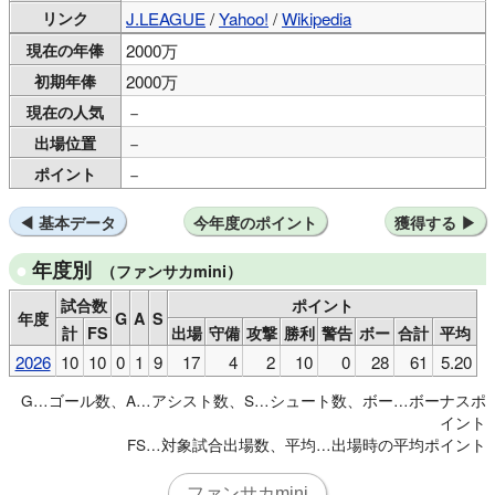
リンク
J.LEAGUE
/
Yahoo!
/
Wikipedia
現在の年俸
2000万
初期年俸
2000万
現在の人気
－
出場位置
－
ポイント
－
基本データ
今年度のポイント
獲得する
年度別
（ファンサカmini）
試合数
ポイント
年度
G
A
S
計
FS
出場
守備
攻撃
勝利
警告
ボー
合計
平均
2026
10
10
0
1
9
17
4
2
10
0
28
61
5.20
G…ゴール数、A…アシスト数、S…シュート数、ボー…ボーナスポ
イント
FS…対象試合出場数、平均…出場時の平均ポイント
ファンサカmini