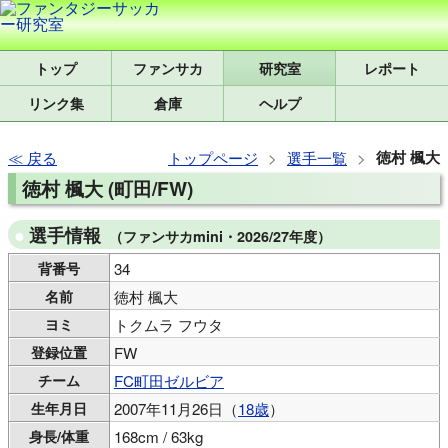
トップ
研究室
レポート
リンク集
倉庫
ヘルプ
徳村 楓大
戻る
トップページ
選手一覧
徳村 楓大 (町田/FW)
選手情報
（ファンサカmini・2026/27年度）
背番号
34
名前
徳村 楓大
ヨミ
トクムラ フウタ
登録位置
FW
チーム
FC町田ゼルビア
生年月日
2007年11月26日（
18歳
）
身長/体重
168cm / 63kg