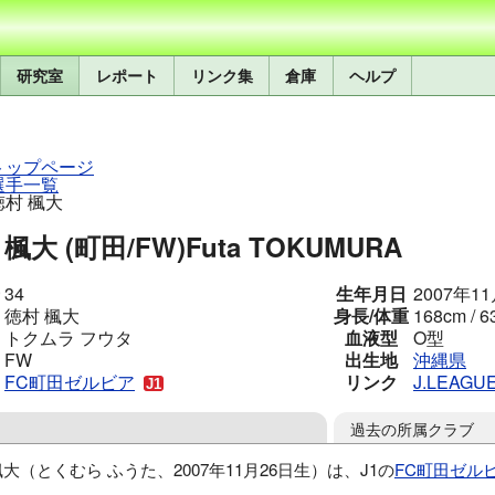
研究室
レポート
リンク集
倉庫
ヘルプ
トップページ
選手一覧
徳村 楓大
楓大 (町田/FW)
Futa TOKUMURA
34
生年月日
2007年1
徳村 楓大
身長/体重
168cm / 6
トクムラ フウタ
血液型
O型
FW
出生地
沖縄県
FC町田ゼルビア
リンク
J.LEAGU
過去の所属クラブ
楓大（とくむら ふうた、2007年11月26日生）は、J1の
FC町田ゼル