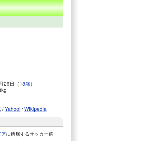
1月26日（
18歳
）
3kg
E
/
Yahoo!
/
Wikipedia
ビア
に所属するサッカー選