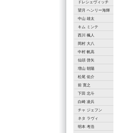
ドレシェヴィッチ
望月 ヘンリー海輝
中山 雄太
キム ミンテ
西川 楓人
岡村 大八
中村 帆高
仙頭 啓矢
増山 朝陽
松尾 佑介
前 寛之
下田 北斗
白崎 凌兵
チャ ジェフン
ネタ ラヴィ
明本 考浩