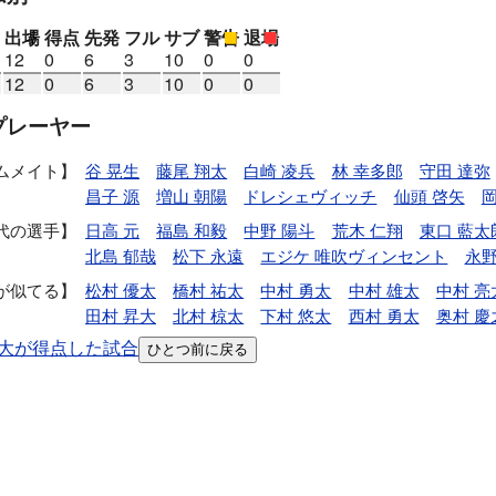
出場
得点
先発
フル
サブ
警告
退場
12
0
6
3
10
0
0
12
0
6
3
10
0
0
プレーヤー
ムメイト
谷 晃生
藤尾 翔太
白崎 凌兵
林 幸多郎
守田 達弥
昌子 源
増山 朝陽
ドレシェヴィッチ
仙頭 啓矢
岡
代の選手
日高 元
福島 和毅
中野 陽斗
荒木 仁翔
東口 藍太
北島 郁哉
松下 永遠
エジケ 唯吹ヴィンセント
永野
が似てる
松村 優太
橋村 祐太
中村 勇太
中村 雄太
中村 亮
田村 昇大
北村 椋太
下村 悠太
西村 勇太
奥村 慶
大が得点した試合
ひとつ前に戻る