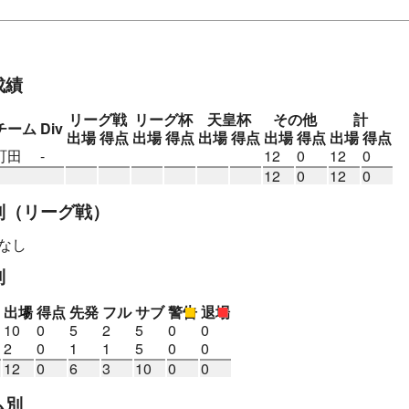
栖U-12
サガン鳥栖U-15
神村学園中
神村学園高
成績
リーグ戦
リーグ杯
天皇杯
その他
計
チーム
Div
出場
得点
出場
得点
出場
得点
出場
得点
出場
得点
町田
-
12
0
12
0
12
0
12
0
別
（リーグ戦）
なし
別
出場
得点
先発
フル
サブ
警告
退場
10
0
5
2
5
0
0
2
0
1
1
5
0
0
12
0
6
3
10
0
0
ム別