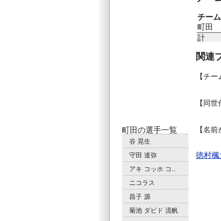
チーム
町田
計
関連
チー
同世
町田の選手一覧
名前
谷 晃生
徳村楓
守田 達弥
アキ コッホ コ..
ニコラス
昌子 源
菊池 ダビド 流帆