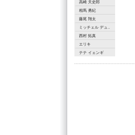
高崎 天史郎
相馬 勇紀
藤尾 翔太
ミッチェル デュ..
西村 拓真
エリキ
テテ イェンギ