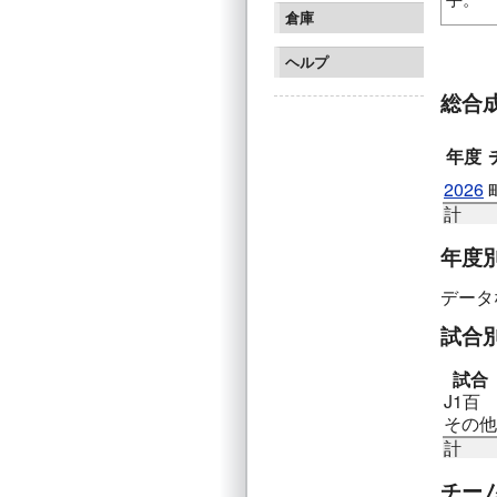
倉庫
サガン鳥
ヘルプ
総合
年度
2026
計
年度
データ
試合
試合
J1百
その他
計
チー