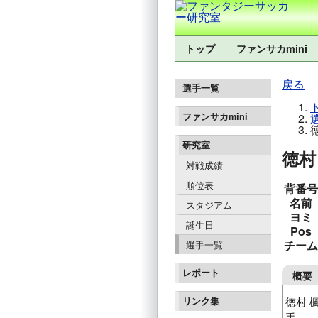
トップ
ファンサカmini
戻る
選手一覧
ファンサカmini
研究室
徳村 
対戦成績
順位表
背番号
名前
スタジアム
ヨミ
誕生日
Pos
チーム
選手一覧
レポート
概要
徳村 
リンク集
手。