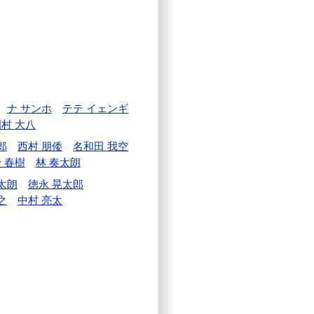
ナ サンホ
テテ イェンギ
村 大八
郎
西村 朋倭
名和田 我空
 春樹
林 奏太朗
太朗
徳永 晃太郎
之
中村 亮太