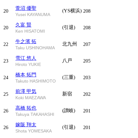
萱沼 優聖
(YS横浜)
20
208
Yusei KAYANUMA
久富 賢
(引退)
20
208
Ken HISATOMI
牛之濱 拓
北九州
22
207
Taku USHINOHAMA
雪江 悠人
八戸
23
205
Hiroto YUKIE
橋本 拓門
(三重)
24
203
Takuto HASHIMOTO
前澤 甲気
新宿
25
202
Koki MAEZAWA
高橋 拓也
(讃岐)
26
201
Takuya TAKAHASHI
嫁阪 翔太
(引退)
26
201
Shota YOMESAKA