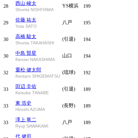
西山 峻太
YS横浜
28
199
Shunta NISHIYAMA
佐藤 祐太
八戸
29
195
Yuta SATO
高橋 駿太
(引退)
30
194
Shunta TAKAHASHI
中島 賢星
山口
30
194
Kensei NAKASHIMA
重松 健太郎
(琉球)
32
192
Kentaro SHIGEMATSU
田辺 圭佑
(引退)
33
189
Keisuke TANABE
東 浩史
(長野)
33
189
Hiroshi AZUMA
澤上 竜二
八戸
33
189
Ryuji SAWAKAMI
代 健司