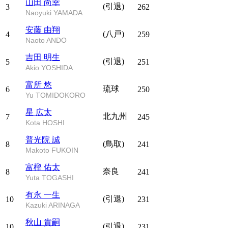
山田 尚幸
(引退)
3
262
Naoyuki YAMADA
安藤 由翔
(八戸)
4
259
Naoto ANDO
吉田 明生
(引退)
5
251
Akio YOSHIDA
富所 悠
琉球
6
250
Yu TOMIDOKORO
星 広太
北九州
7
245
Kota HOSHI
普光院 誠
(鳥取)
8
241
Makoto FUKOIN
富樫 佑太
奈良
8
241
Yuta TOGASHI
有永 一生
(引退)
10
231
Kazuki ARINAGA
秋山 貴嗣
(引退)
10
231