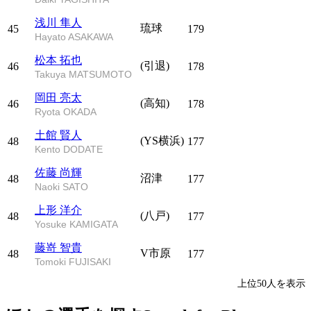
浅川 隼人
琉球
45
179
Hayato ASAKAWA
松本 拓也
(引退)
46
178
Takuya MATSUMOTO
岡田 亮太
(高知)
46
178
Ryota OKADA
土館 賢人
(YS横浜)
48
177
Kento DODATE
佐藤 尚輝
沼津
48
177
Naoki SATO
上形 洋介
(八戸)
48
177
Yosuke KAMIGATA
藤嵜 智貴
V市原
48
177
Tomoki FUJISAKI
上位50人を表示