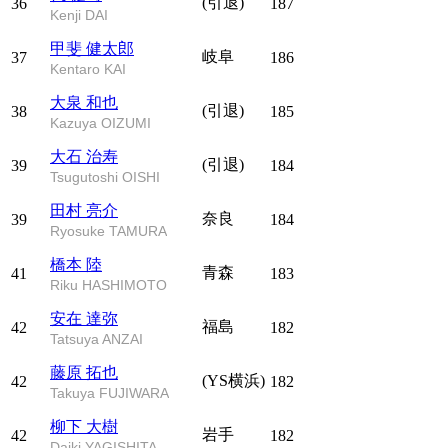
(引退)
36
187
Kenji DAI
甲斐 健太郎
岐阜
37
186
Kentaro KAI
大泉 和也
(引退)
38
185
Kazuya OIZUMI
大石 治寿
(引退)
39
184
Tsugutoshi OISHI
田村 亮介
奈良
39
184
Ryosuke TAMURA
橋本 陸
青森
41
183
Riku HASHIMOTO
安在 達弥
福島
42
182
Tatsuya ANZAI
藤原 拓也
(YS横浜)
42
182
Takuya FUJIWARA
柳下 大樹
岩手
42
182
Daiki YAGISHITA