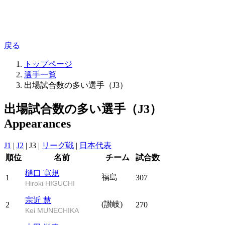
戻る
トップページ
選手一覧
出場試合数の多い選手（J3）
出場試合数の多い選手（J3）
Appearances
J1
|
J2
|
J3
|
リーグ戦
|
日本代表
順位
名前
チーム
試合数
樋口 寛規
福島
1
307
Hiroki HIGUCHI
宗近 慧
(讃岐)
2
270
Kei MUNECHIKA