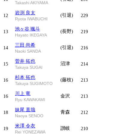
Takashi AKIYAMA
岩渕 良太
(引退)
12
229
Ryota IWABUCHI
池ヶ谷 颯斗
(長野)
13
219
Hayato IKEGAYA
三田 尚希
(引退)
14
216
Naoki SANDA
菅井 拓也
沼津
15
214
Takuya SUGAI
杉本 拓也
(藤枝)
16
213
Takuya SUGIMOTO
川上 竜
金沢
16
213
Ryu KAWAKAMI
妹尾 直哉
青森
18
212
Naoya SENOO
米澤 令衣
讃岐
19
210
Rei YONEZAWA