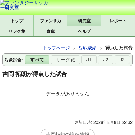
トップ
研究室
レポート
リンク集
倉庫
ヘルプ
得点した試合
トップページ
対戦成績
すべて
リーグ戦
J1
J2
J3
対象試合:
吉岡 拓朗が得点した試合
データがありません
更新日時: 2026年8月8日 22:32
吉岡拓朗の詳細情報