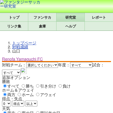
トップ
研究室
レポート
リンク集
倉庫
ヘルプ
トップページ
対戦成績
山口
Renofa Yamaguchi FC
対戦チーム：
年度：
試合：
追加オプション
勝敗
すべて
勝ち
引き分け
負け
ホーム＆アウェイ
両方
ホーム
アウェイ
得点・失点
天気
両方
雨の日
雨以外の日