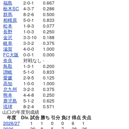
福島
2-0-1
0.667
栃木SC
4-3-7
0.286
群馬
8-2-6
0.500
相模原
5-0-1
0.833
松本
1-9-3
0.077
長野
1-0-3
0.250
金沢
3-3-10
0.188
岐阜
3-3-2
0.375
滋賀
4-0-0
1.000
FC大阪
0-0-1
0.000
奈良
対戦なし
-
鳥取
1-3-1
0.200
讃岐
5-1-0
0.833
愛媛
2-9-5
0.125
高知
1-0-0
1.000
北九州
3-2-3
0.375
熊本
4-4-8
0.250
鹿児島
5-1-2
0.625
琉球
8-2-4
0.571
山口の年度別成績
年度
Div.
試合
勝ち
引分
負け
得点
失点
2026/27
1
1
0
0
6
1
2026
20
8
5
7
28
26