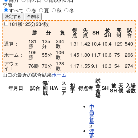
季節
すべて
春
夏
秋
冬
決定する
全解除
181
勝
125
分
234
敗
得
失
被
完
試
勝
分
負
SH
点
点
SH
封
合
181
125
234
通算：
1.31
1.42
10.4
10.4
129
540
勝
分
敗
105
106
ホーム：
55
分
1.45
1.30
11.7
10.6
75
266
勝
敗
アウェ
128
76
勝
70
分
1.17
1.55
9.1
10.3
54
274
イ：
敗
山口の最近の試合結果
ホーム
試
節/
ス
相
合
被
天
入場
年月日
試合
回
H/A
コ
得点者
SH
手
会
SH
候
者数
戦
ア
場
中
島
賢
星
2
渡
邉