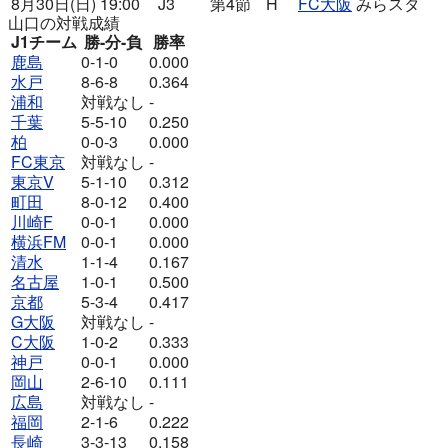
8月30日(日)
19:00
J3
第4節
H
FC大阪
みらスタ
山口の対戦成績
J1チーム
勝-分-負
勝率
鹿島
0-1-0
0.000
水戸
8-6-8
0.364
浦和
対戦なし
-
千葉
5-5-10
0.250
柏
0-0-3
0.000
FC東京
対戦なし
-
東京V
5-1-10
0.312
町田
8-0-12
0.400
川崎F
0-0-1
0.000
横浜FM
0-0-1
0.000
清水
1-1-4
0.167
名古屋
1-0-1
0.500
京都
5-3-4
0.417
G大阪
対戦なし
-
C大阪
1-0-2
0.333
神戸
0-0-1
0.000
岡山
2-6-10
0.111
広島
対戦なし
-
福岡
2-1-6
0.222
長崎
3-3-13
0.158