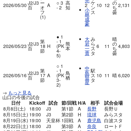
亮
J2/J3
ー
○
3
高
ケ
の
2026/05/30
A
2
10
12
2,131
百
オ
- 2
知
ン
ち
小
フ
ス
曇
林
(1)
成
豪
●
1
大
み
晴
第
- 1
J2/J3
熊
岩
ら
の
2026/05/23
18
H
(PK
6
11
4,803
百
本
一
ス
ち
節
4-
貴
タ
曇
5)
○
1
中
第
- 1
駅
J2/J3
鳥
島
2026/05/16
17
A
(PK
ス
10
11
晴
6,020
百
栖
賢
節
3-
タ
星
2)
→
もっと見る
山口の今後の試合
日付
Kickoff
試合
節/回戦
H/A
相手
試合会場
8月8日(土)
18:00
J3
第1節
A
長野
長野Ｕ
8月15日(土)
19:00
J3
第2節
H
琉球
みらスタ
8月19日(水)
19:00
天皇杯
1回戦
A
鹿児島
白波スタ
8月22日(土)
18:00
J3
第3節
A
奈良
ロートＦ