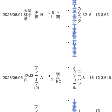
颯
太
み
天皇
藤
決
○
6
下
ら
2026/08/01
杯予
H
岡
32
5
晴
3,631
勝
- 1
関
ス
選
浩
タ
介
山
本
駿
亮
鈴
木
準
弥
プ
オ
レ
ウ
ニ
横
J2/J3
ー
●
1
ン
ッ
2026/06/06
A
浜
8
16
晴
3,646
百
オ
- 2
ゴ
パ
FC
フ
ー
ツ
(2)
ル
山
本
プ
駿
レ
ギ
晴