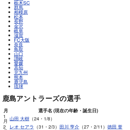
栃木SC
群馬
相模原
松本
長野
金沢
岐阜
滋賀
FC大阪
奈良
鳥取
山口
讃岐
愛媛
高知
北九州
熊本
鹿児島
琉球
鹿島アントラーズの選手
月
選手名 (現在の年齢・誕生日)
1
山田 大樹
（24・1/8）
月
2
レオ セアラ
（31・2/3）
田川 亨介
（27・2/11）
徳田 誉