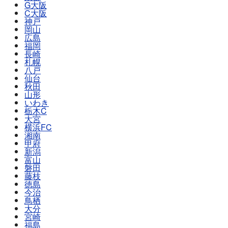
G大阪
C大阪
神戸
岡山
広島
福岡
長崎
札幌
八戸
仙台
秋田
山形
いわき
栃木C
大宮
横浜FC
湘南
甲府
新潟
富山
磐田
藤枝
徳島
今治
鳥栖
大分
宮崎
福島