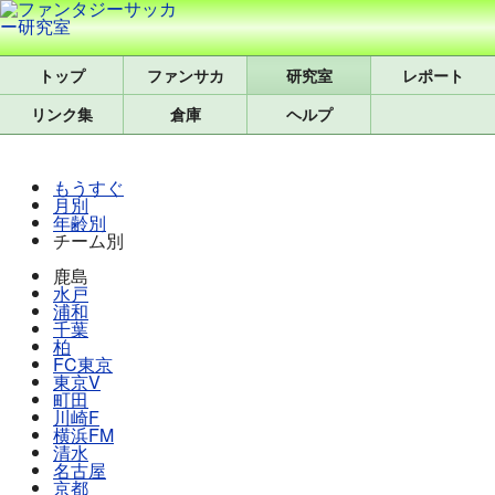
トップ
研究室
レポート
リンク集
倉庫
ヘルプ
もうすぐ
月別
年齢別
チーム別
鹿島
水戸
浦和
千葉
柏
FC東京
東京V
町田
川崎F
横浜FM
清水
名古屋
京都