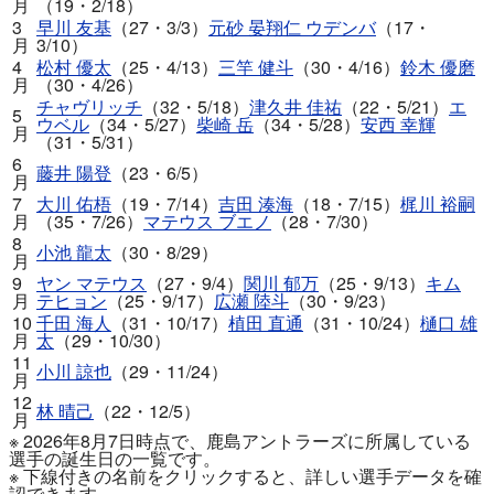
月
（19・2/18）
3
早川 友基
（27・3/3）
元砂 晏翔仁 ウデンバ
（17・
月
3/10）
4
松村 優太
（25・4/13）
三竿 健斗
（30・4/16）
鈴木 優磨
月
（30・4/26）
チャヴリッチ
（32・5/18）
津久井 佳祐
（22・5/21）
エ
5
ウベル
（34・5/27）
柴崎 岳
（34・5/28）
安西 幸輝
月
（31・5/31）
6
藤井 陽登
（23・6/5）
月
7
大川 佑梧
（19・7/14）
吉田 湊海
（18・7/15）
梶川 裕嗣
月
（35・7/26）
マテウス ブエノ
（28・7/30）
8
小池 龍太
（30・8/29）
月
9
ヤン マテウス
（27・9/4）
関川 郁万
（25・9/13）
キム
月
テヒョン
（25・9/17）
広瀬 陸斗
（30・9/23）
10
千田 海人
（31・10/17）
植田 直通
（31・10/24）
樋口 雄
月
太
（29・10/30）
11
小川 諒也
（29・11/24）
月
12
林 晴己
（22・12/5）
月
※ 2026年8月7日時点で、鹿島アントラーズに所属している
選手の誕生日の一覧です。
※ 下線付きの名前をクリックすると、詳しい選手データを確
認できます。