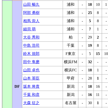
山田 暢久
浦和
-
18
10
1
阿部 勇樹
浦和
-
25
8
-
相馬 崇人
浦和
-
5
8
-
細貝 萌
浦和
-
7
1
-
大谷 秀和
柏
-
29
2
-
中島 浩司
千葉
-
19
8
-
鈴木 規郎
F東京
-
5
15
10
田中 隼磨
横浜FM
-
32
-
-
山田 卓也
横浜FC
-
18
1
-
山本 英臣
甲府
-
28
1
-
DF
坂本 将貴
新潟
-
18
16
-
千葉 和彦
新潟
-
16
11
-
大森 征之
名古屋
-
30
1
-