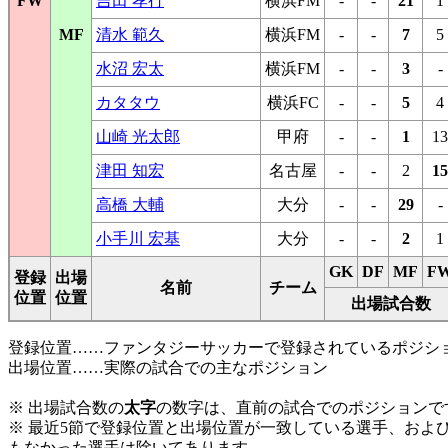
FW
吉田 孝行
横浜FM
-
-
21
1
MF
清水 範久
横浜FM
-
-
7
5
水沼 宏太
横浜FM
-
-
3
-
カタタウ
横浜FC
-
-
5
4
山崎 光太郎
甲府
-
-
1
13
津田 知宏
名古屋
-
-
2
15
高橋 大輔
大分
-
-
29
-
小手川 宏基
大分
-
-
2
1
GK
DF
MF
F
登録
出場
名前
チーム
位置
位置
出場試合数
登録位置……ファンタジーサッカーで登録されているポジシ
出場位置……実際の試合での主なポジション
※ 出場試合数の
太字
の数字は、直前の試合でのポジションで
※ 最近5節で登録位置と出場位置が一致している選手、および
もなかった選手は除いてあります。