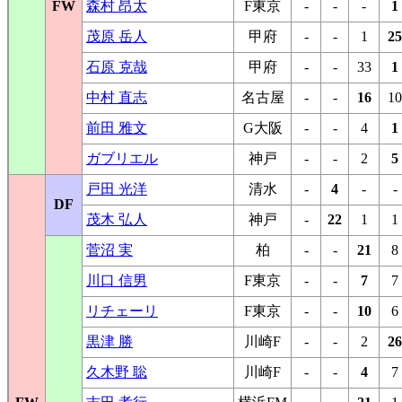
FW
森村 昂太
F東京
-
-
-
1
茂原 岳人
甲府
-
-
1
25
石原 克哉
甲府
-
-
33
1
中村 直志
名古屋
-
-
16
10
前田 雅文
G大阪
-
-
4
1
ガブリエル
神戸
-
-
2
5
戸田 光洋
清水
-
4
-
-
DF
茂木 弘人
神戸
-
22
1
1
菅沼 実
柏
-
-
21
8
川口 信男
F東京
-
-
7
7
リチェーリ
F東京
-
-
10
6
黒津 勝
川崎F
-
-
2
26
久木野 聡
川崎F
-
-
4
7