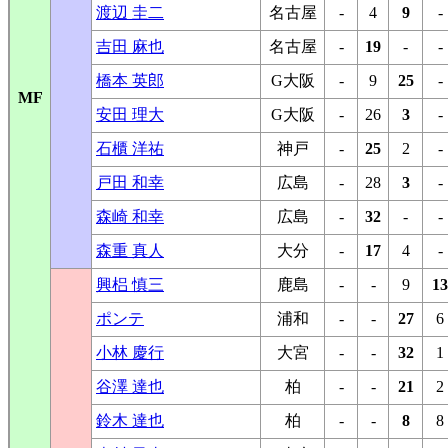
渡辺 圭二
名古屋
-
4
9
-
吉田 麻也
名古屋
-
19
-
-
橋本 英郎
G大阪
-
9
25
-
MF
安田 理大
G大阪
-
26
3
-
石櫃 洋祐
神戸
-
25
2
-
戸田 和幸
広島
-
28
3
-
森崎 和幸
広島
-
32
-
-
森重 真人
大分
-
17
4
-
興梠 慎三
鹿島
-
-
9
13
ポンテ
浦和
-
-
27
6
小林 慶行
大宮
-
-
32
1
谷澤 達也
柏
-
-
21
2
鈴木 達也
柏
-
-
8
8