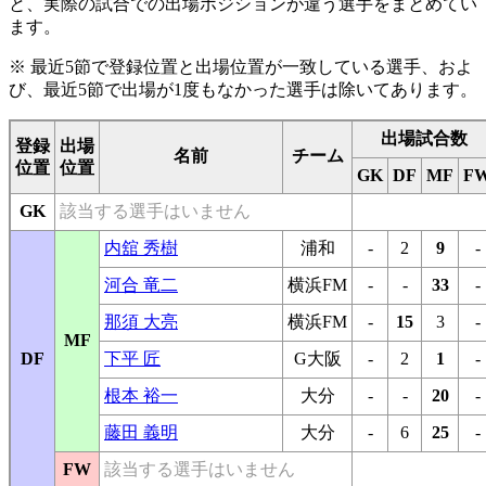
と、実際の試合での出場ポジションが違う選手をまとめてい
ます。
※ 最近5節で登録位置と出場位置が一致している選手、およ
び、最近5節で出場が1度もなかった選手は除いてあります。
出場試合数
登録
出場
名前
チーム
位置
位置
GK
DF
MF
F
GK
該当する選手はいません
内舘 秀樹
浦和
-
2
9
-
河合 竜二
横浜FM
-
-
33
-
那須 大亮
横浜FM
-
15
3
-
MF
DF
下平 匠
G大阪
-
2
1
-
根本 裕一
大分
-
-
20
-
藤田 義明
大分
-
6
25
-
FW
該当する選手はいません