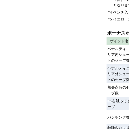
となりま
*4
ベンチ入
*5
イエロー
ボーナス
ポイント名
ペナルティ
リア内シュ
トのセーブ
ペナルティ
リア外シュ
トのセーブ
無失点時の
ーブ数
PKを触って
ーブ
パンチング
敵陣内パス