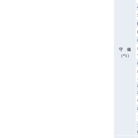
守 備
（*1）