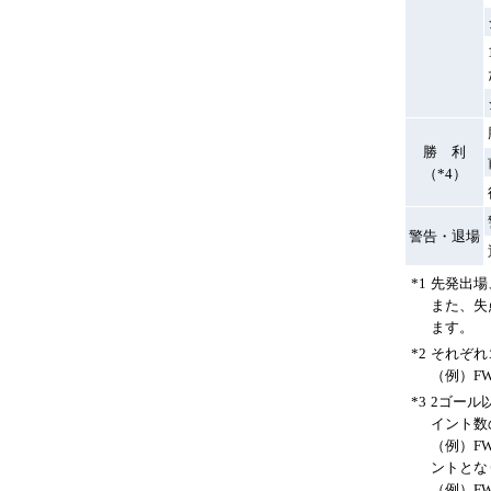
勝 利
（*4）
警告・退場
*1
先発出場
また、失
ます。
*2
それぞれ
（例）F
*3
2ゴール
イント数
（例）F
ントとな
（例）F