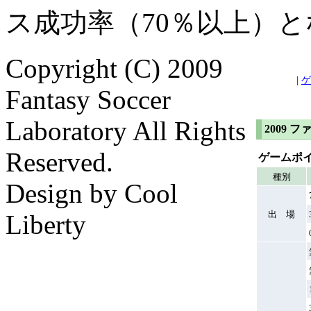
ス成功率（70％以上）
Copyright (C) 2009
|
ゲ
Fantasy Soccer
Laboratory All Rights
2009
Reserved.
ゲームポ
種別
Design by Cool
出 場
Liberty