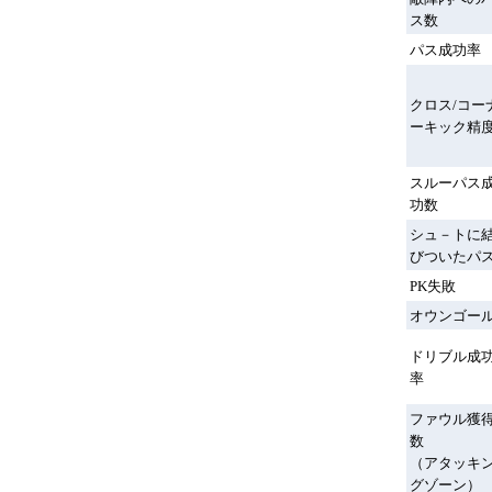
ス数
パス成功率
クロス/コー
ーキック精
スルーパス
功数
シュ－トに
びついたパ
PK失敗
オウンゴー
ドリブル成
率
ファウル獲
数
（アタッキ
グゾーン）