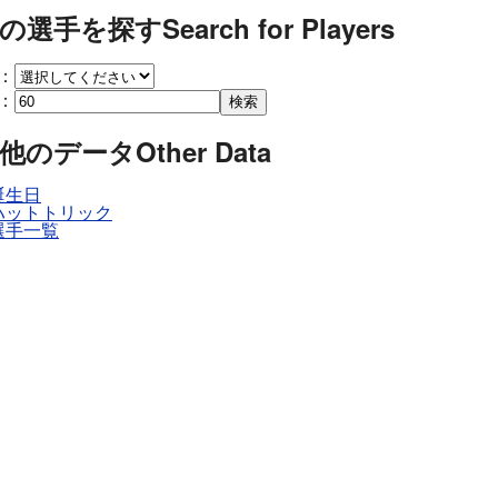
の選手を探す
Search for Players
：
：
検索
他のデータ
Other Data
誕生日
ハットトリック
選手一覧