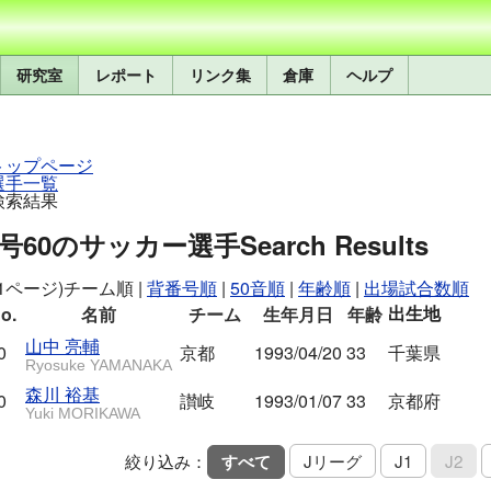
研究室
レポート
リンク集
倉庫
ヘルプ
トップページ
選手一覧
検索結果
号60のサッカー選手
Search Results
/1ページ)
チーム順
|
背番号順
|
50音順
|
年齢順
|
出場試合数順
出生地
o.
名前
チーム
生年月日
年齢
山中 亮輔
0
京都
1993/04/20
33
千葉県
Ryosuke YAMANAKA
森川 裕基
0
讃岐
1993/01/07
33
京都府
Yuki MORIKAWA
絞り込み：
すべて
Jリーグ
J1
J2