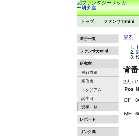
トップ
ファンサカmini
戻る
選手一覧
ファンサカmini
研究室
背番
対戦成績
2人 (1
順位表
Pos
N
スタジアム
誕生日
DF
6
選手一覧
MF
6
レポート
リンク集