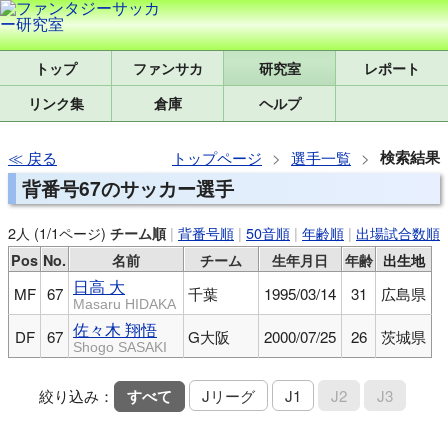
トップ
研究室
レポート
リンク集
倉庫
ヘルプ
検索結果
戻る
トップページ
選手一覧
背番号67のサッカー選手
2人 (1/1ページ)
|
背番号順
|
50音順
|
年齢順
|
出場試合数順
チーム順
Pos
No.
名前
チーム
生年月日
年齢
出生地
日高 大
MF
67
千葉
1995/03/14
31
広島県
Masaru HIDAKA
佐々木 翔悟
DF
67
G大阪
2000/07/25
26
茨城県
Shogo SASAKI
絞り込み：
すべて
Jリーグ
J1
J2
J3