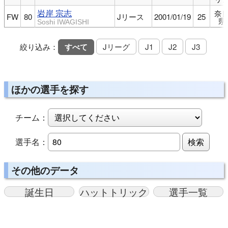
岩岸 宗志
奈
FW
80
Jリース
2001/01/19
25
県
Soshi IWAGISHI
絞り込み：
すべて
Jリーグ
J1
J2
J3
ほかの選手を探す
チーム：
選手名：
検索
その他のデータ
誕生日
ハットトリック
選手一覧