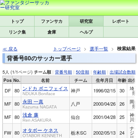
トップ
研究室
レポート
リンク集
倉庫
ヘルプ
検索結果
戻る
トップページ
選手一覧
背番号80のサッカー選手
5人 (1/1ページ)
|
背番号順
|
50音順
|
年齢順
|
出場試合数順
チーム順
Pos
No.
名前
チーム
生年月日
年齢
出生
ンドカ ボニフェイス
埼
DF
80
神戸
1996/02/15
30
県
NDUKA Boniface
永田 一真
岡
MF
80
八戸
2000/04/26
26
県
Kazuma NAGATA
浅倉 廉
神
MF
80
仙台
2001/04/28
25
川
Ren ASAKURA
ナ
オタボー ケネス
FW
80
栃木SC
2002/05/13
24
ジ
OTABOR KENNETH
リ